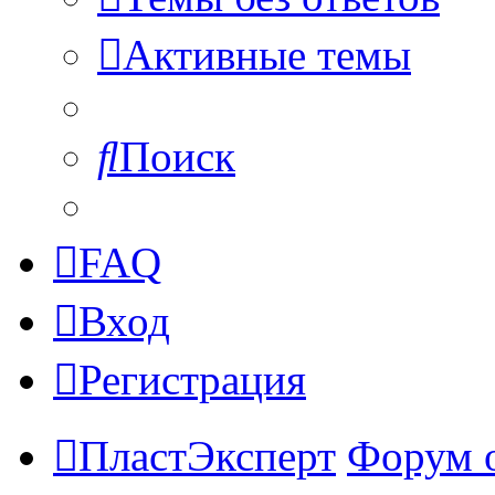
Активные темы
Поиск
FAQ
Вход
Регистрация
ПластЭксперт
Форум 