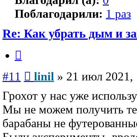
Поблагодарили:
1 раз
Re: Как убрать дым и з
Цитата
Сообщение
#11
linil
»
21 июл 2021, 
Грохот у нас уже использу
Мы не можем получить тем
барабаны не футерованны
Были эксперименты- вроде