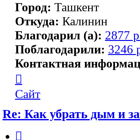
Город:
Ташкент
Откуда:
Калинин
Благодарил (а):
2877 р
Поблагодарили:
3246 
Контактная информац
Контактная
информация
пользователя
Maks42
Сайт
Re: Как убрать дым и з
Цитата