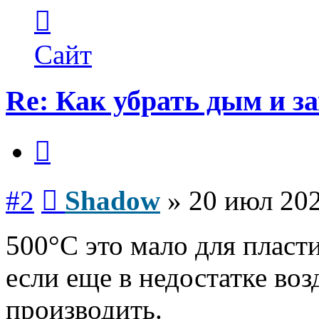
Контактная
информация
пользователя
Shadow
Сайт
Re: Как убрать дым и з
Цитата
Сообщение
#2
Shadow
»
20 июл 202
500°C это мало для пласти
если еще в недостатке воз
производить.