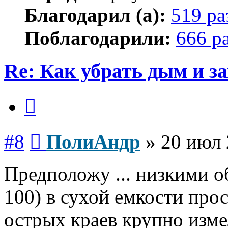
Благодарил (а):
519 ра
Поблагодарили:
666 р
Re: Как убрать дым и з
Цитата
Сообщение
#8
ПолиАндр
»
20 июл 
Предположу ... низкими о
100) в сухой емкости прос
острых краев крупно изм