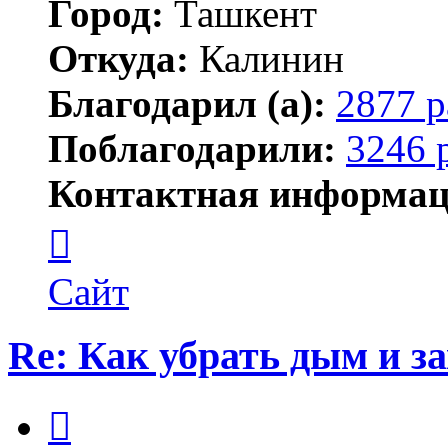
Город:
Ташкент
Откуда:
Калинин
Благодарил (а):
2877 р
Поблагодарили:
3246 
Контактная информац
Контактная
информация
пользователя
Maks42
Сайт
Re: Как убрать дым и з
Цитата