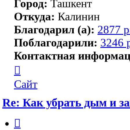
Город:
Ташкент
Откуда:
Калинин
Благодарил (а):
2877 р
Поблагодарили:
3246 
Контактная информац
Контактная
информация
пользователя
Maks42
Сайт
Re: Как убрать дым и з
Цитата