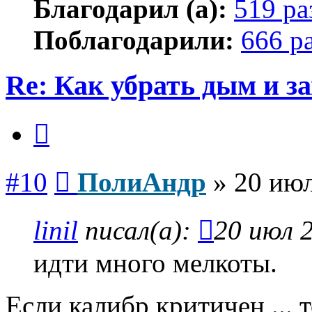
Благодарил (а):
519 ра
Поблагодарили:
666 р
Re: Как убрать дым и з
Цитата
Сообщение
#10
ПолиАндр
»
20 июл
linil
писал(а):
20 июл 2
идти много мелкоты.
Если калибр критичен ... 