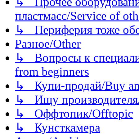
↳ Прочее оборудовани
пластмасс/Service of oth
↳ Периферия тоже обору
Разное/Other
↳ Вопросы к специали
from beginners
↳ Купи-продай/Buy and
↳ Ищу производителя/
↳ Оффтопик/Offtopic
↳ Кунсткамера