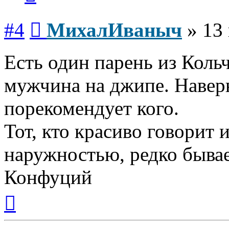
Сообщение
#4
МихалИваныч
»
13
Есть один парень из Коль
мужчина на джипе. Наверн
порекомендует кого.
Тот, кто красиво говорит 
наружностью, редко бывае
Конфуций
Вернуться
к
началу