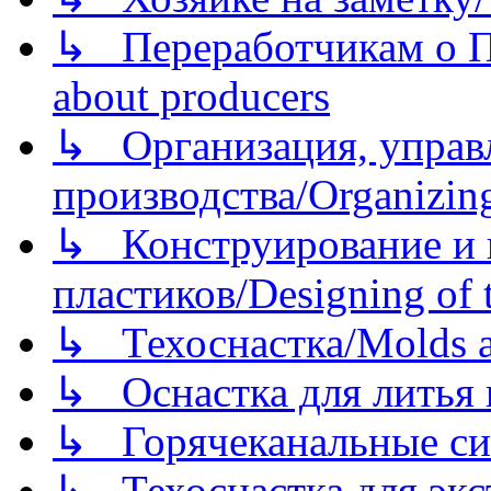
↳ Переработчикам о Пе
about producers
↳ Организация, управл
производства/Organizing
↳ Конструирование и п
пластиков/Designing of t
↳ Техоснастка/Molds a
↳ Оснастка для литья 
↳ Горячеканальные си
↳ Техоснастка для экс