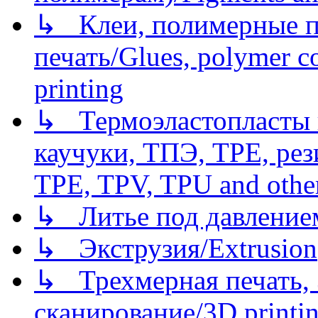
↳ Клеи, полимерные по
печать/Glues, polymer co
printing
↳ Термоэластопласты и
каучуки, ТПЭ, TPE, рез
TPE, TPV, TPU and other
↳ Литье под давлением/
↳ Экструзия/Extrusion
↳ Трехмерная печать,
сканирование/3D printin