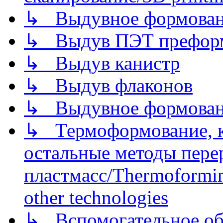
↳ Выдувное формован
↳ Выдув ПЭТ префор
↳ Выдув канистр
↳ Выдув флаконов
↳ Выдувное формован
↳ Термоформование, ка
остальные методы пере
пластмасс/Thermoforming
other technologies
↳ Вспомогательное об