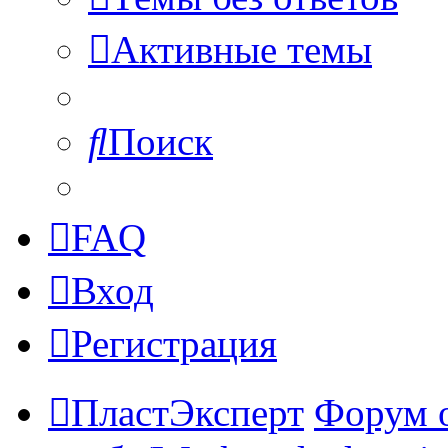
Активные темы
Поиск
FAQ
Вход
Регистрация
ПластЭксперт
Форум 