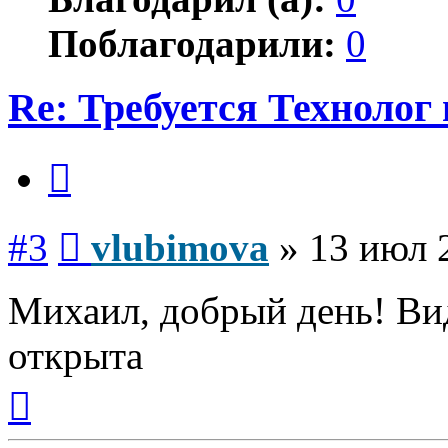
Поблагодарили:
0
Re: Требуется Технолог
Цитата
Сообщение
#3
vlubimova
»
13 июл 
Михаил, добрый день! Ви
открыта
Вернуться
к
началу