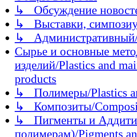
↳ Обсуждение новостей
↳ Выставки, симпозиу
↳ Административный/
Сырье и основные мето
изделий/Plastics and mai
products
↳ Полимеры/Plastics a
↳ Композиты/Сomposite
↳ Пигменты и Аддитив
полимерам)/Pigments an