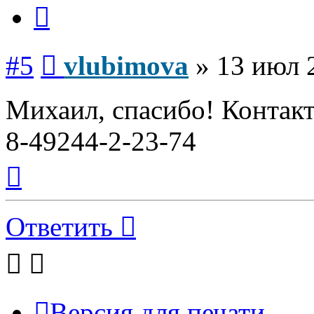
Цитата
Сообщение
#5
vlubimova
»
13 июл 
Михаил, спасибо! Контакт
8-49244-2-23-74
Вернуться
к
началу
Ответить
Версия для печати