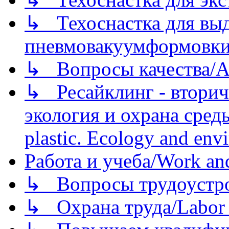
↳ Техоснастка для вы
пневмовакуумформовк
↳ Вопросы качества/Abo
↳ Ресайклинг - вторич
экология и охрана среды/
plastic. Ecology and env
Работа и учеба/Work an
↳ Вопросы трудоустрой
↳ Охрана труда/Labor p