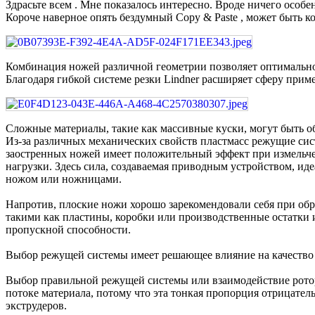
Здрасьте всем . Мне показалось интересно. Вроде ничего особе
Короче наверное опять бездумный Copy & Paste , может быть ко
Комбинация ножей различной геометрии позволяет оптимально
Благодаря гибкой системе резки Lindner расширяет сферу при
Сложные материалы, такие как массивные куски, могут быть о
Из-за различных механических свойств пластмасс режущие сис
заостренных ножей имеет положительный эффект при измельчен
нагрузки. Здесь сила, создаваемая приводным устройством, ид
ножом или ножницами.
Напротив, плоские ножи хорошо зарекомендовали себя при обр
такими как пластины, коробки или производственные остатки и
пропускной способности.
Выбор режущей системы имеет решающее влияние на качество 
Выбор правильной режущей системы или взаимодействие ротора,
потоке материала, потому что эта тонкая пропорция отрицате
экструдеров.