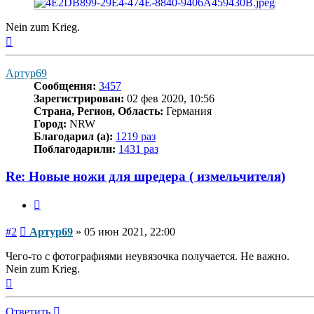
Nein zum Krieg.
Вернуться
к
началу
Артур69
Сообщения:
3457
Зарегистрирован:
02 фев 2020, 10:56
Страна, Регион, Область:
Германия
Город:
NRW
Благодарил (а):
1219 раз
Поблагодарили:
1431 раз
Re: Новые ножи для шредера ( измельчителя)
Цитата
Сообщение
#2
Артур69
»
05 июн 2021, 22:00
Чего-то с фотографиями неувязочка получается. Не важно.
Nein zum Krieg.
Вернуться
к
началу
Ответить