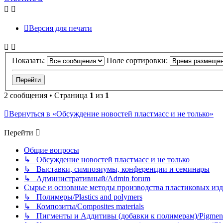
Версия для печати
Показать:
Поле сортировки:
2 сообщения • Страница
1
из
1
Вернуться в «Обсуждение новостей пластмасс и не только»
Перейти
Общие вопросы
↳ Обсуждение новостей пластмасс и не только
↳ Выставки, симпозиумы, конференции и семинары
↳ Административный/Admin forum
Сырье и основные методы производства пластиковых изделий/
↳ Полимеры/Plastics and polymers
↳ Композиты/Сomposites materials
↳ Пигменты и Аддитивы (добавки к полимерам)/Pigments