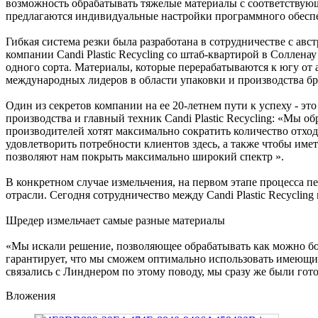
возможность обрабатывать тяжелые материалы с соответствую
предлагаются индивидуальные настройки программного обесп
Гибкая система резки была разработана в сотрудничестве с авс
компании Candi Plastic Recycling со штаб-квартирой в Соллена
одного сорта. Материалы, которые перерабатываются к югу от
международных лидеров в области упаковки и производства б
Один из секретов компании на ее 20-летнем пути к успеху - э
производства и главный техник Candi Plastic Recycling: «Мы 
производителей хотят максимально сократить количество отход
удовлетворить потребности клиентов здесь, а также чтобы им
позволяют нам покрыть максимально широкий спектр ».
В конкретном случае измельчения, на первом этапе процесса п
отрасли. Сегодня сотрудничество между Candi Plastic Recyclin
Шредер измельчает самые разные материалы
«Мы искали решение, позволяющее обрабатывать как можно бо
гарантирует, что мы сможем оптимально использовать имеющие
связались с Линднером по этому поводу, мы сразу же были гото
Вложения