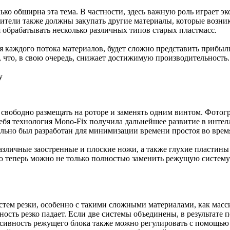
о обширна эта тема. В частности, здесь важную роль играет эк
дители также должны закупать другие материалы, которые возник
обрабатывать несколько различных типов старых пластмасс.
я каждого потока материалов, будет сложно представить прибыл
 что, в свою очередь, снижает достижимую производительность.
у
свободно размещать на роторе и заменять одним винтом. Фотогр
ебя технология Mono-Fix получила дальнейшее развитие в интел
льно был разработан для минимизации времени простоя во врем
зличные заостренные и плоские ножи, а также глухие пластины
ю теперь можно не только полностью заменить режущую систему и
м резки, особенно с такими сложными материалами, как массив
ость резко падает. Если две системы объединены, в результате п
ссивность режущего блока также можно регулировать с помощь