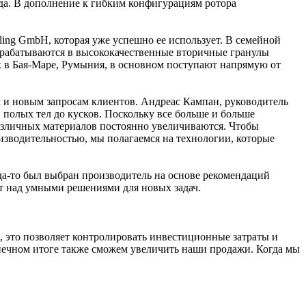
а. В дополнение к гибким конфигурациям ротора
cling GmbH, которая уже успешно ее использует. В семейной
ерерабатываются в высококачественные вторичные гранулы
x в Бая-Маре, Румыния, в основном поступают напрямую от
ам и новым запросам клиентов. Андреас Кампан, руководитель
 полых тел до кусков. Поскольку все больше и больше
различных материалов постоянно увеличиваются. Чтобы
изводительностью, мы полагаемся на технологии, которые
гда-то был выбран производитель на основе рекомендаций
ают над умными решениями для новых задач.
 это позволяет контролировать инвестиционные затраты и
нечном итоге также сможем увеличить наши продажи. Когда мы