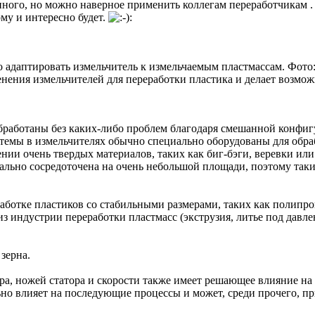
нного, но можно наверное применить коллегам переработчикам . И
му и интересно будет.
 адаптировать измельчитель к измельчаемым пластмассам. Фото
менения измельчителей для переработки пластика и делает возм
бработаны без каких-либо проблем благодаря смешанной конфигу
темы в измельчителях обычно специально оборудованы для обра
ии очень твердых материалов, таких как биг-бэги, веревки ил
еально сосредоточена на очень небольшой площади, поэтому так
аботке пластиков со стабильными размерами, таких как полипр
з индустрии переработки пластмасс (экструзия, литье под давле
зерна.
 ножей статора и скорости также имеет решающее влияние на кач
льно влияет на последующие процессы и может, среди прочего, 