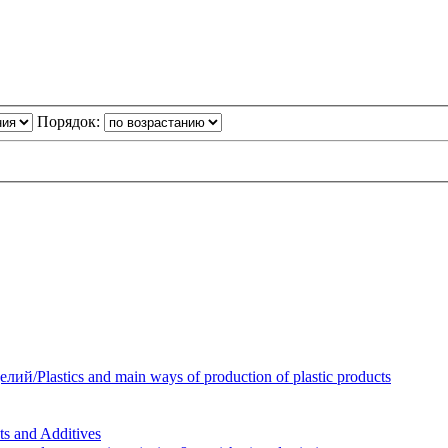
Порядок:
Plastics and main ways of production of plastic products
 and Additives