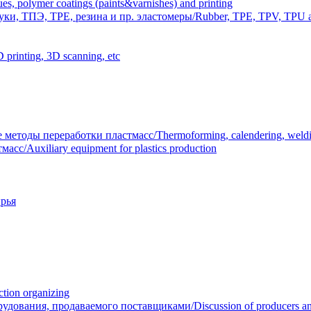
polymer coatings (paints&varnishes) and printing
и, ТПЭ, TPE, резина и пр. эластомеры/Rubber, TPE, TPV, TPU an
inting, 3D scanning, etc
тоды переработки пластмасс/Thermoforming, calendering, welding
/Auxiliary equipment for plastics production
рья
ion organizing
вания, продаваемого поставщиками/Discussion of producers and r