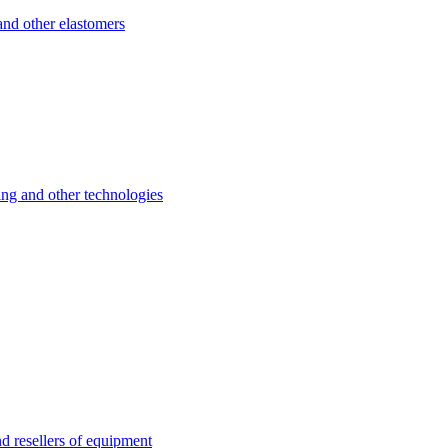
d other elastomers
 and other technologies
esellers of equipment