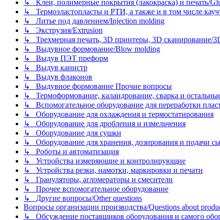
↳ Клеи, полимерные покрытия (лакокраска) и печать/Glues, 
↳ Термоэластопласты и РТИ, а также и в том числе каучук
↳ Литье под давлением/Injection molding
↳ Экструзия/Extrusion
↳ Трехмерная печать, 3D принтеры, 3D сканирование/3D pr
↳ Выдувное формование/Blow molding
↳ Выдув ПЭТ преформ
↳ Выдув канистр
↳ Выдув флаконов
↳ Выдувное формование Прочие вопросы
↳ Термоформование, каландрование, сварка и остальные ме
↳ Вспомогательное оборудование для переработки пластмасс
↳ Оборудование для охлаждения и термостатирования
↳ Оборудование для дробления и измельчения
↳ Оборудование для сушки
↳ Оборудование для хранения, дозирования и подачи сы
↳ Роботы и автоматизация
↳ Устройства измеряющие и контролирующие
↳ Устройства резки, намотки, маркировки и печати
↳ Грануляторы, агломераторы и смесители
↳ Прочее вспомогательное оборудование
↳ Другие вопросы/Other questions
Вопросы организации производства/Questions about product
↳ Обсуждение поставщиков оборудования и самого оборудо