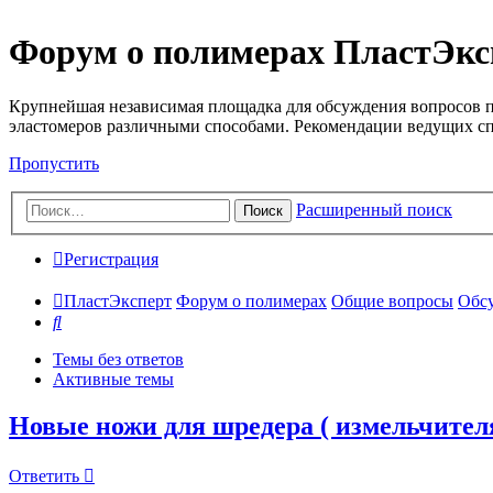
Форум о полимерах ПластЭкс
Крупнейшая независимая площадка для обсуждения вопросов п
эластомеров различными способами. Рекомендации ведущих с
Пропустить
Расширенный поиск
Поиск
Регистрация
ПластЭксперт
Форум о полимерах
Общие вопросы
Обсу
Поиск
Темы без ответов
Активные темы
Новые ножи для шредера ( измельчител
Ответить