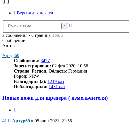
Версия для печати
Расширенный
Поиск
поиск
2 сообщения • Страница
1
из
1
Сообщение
Автор
Артур69
Сообщения:
3457
Зарегистрирован:
02 фев 2020, 10:56
Страна, Регион, Область:
Германия
Город:
NRW
Благодарил (а):
1219 раз
Поблагодарили:
1431 раз
Новые ножи для шредера ( измельчителя)
Цитата
Сообщение
#1
Артур69
»
05 июн 2021, 21:55