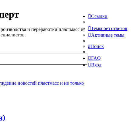
перт
Ссылки
Темы без ответов
роизводства и переработки пластмасс и
пециалистов.
Активные темы
Поиск
FAQ
Вход
ждение новостей пластмасс и не только
я)