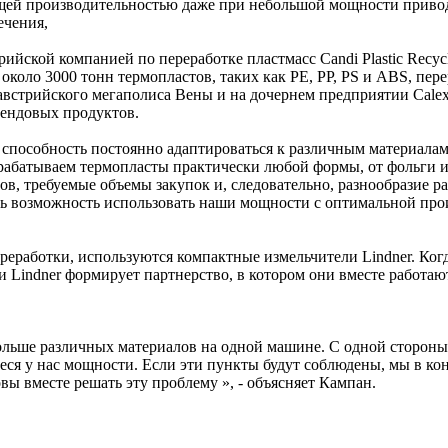
щей производительностью даже при небольшой мощности привод
ечения,
трийской компанией по переработке пластмасс Candi Plastic Recy
у около 3000 тонн термопластов, таких как PE, PP, PS и ABS, п
 австрийского мегаполиса Вены и на дочернем предприятии Cale
рендовых продуктов.
то способность постоянно адаптироваться к различным материал
обрабатываем термопласты практически любой формы, от фольги и
ов, требуемые объемы закупок и, следовательно, разнообразие 
еть возможность использовать наши мощности с оптимальной про
ереработки, используются компактные измельчители Lindner. Ко
g и Lindner формирует партнерство, в котором они вместе работ
льше различных материалов на одной машине. С одной стороны,
ся у нас мощности. Если эти пункты будут соблюдены, мы в ко
вы вместе решать эту проблему », - объясняет Кампан.