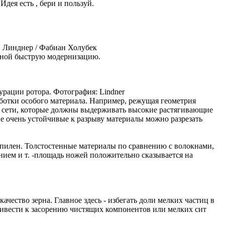
дея есть , бери и пользуй.
: Линднер / Фабиан Холубек
ожной быструю модернизацию.
рации ротора. Фотография: Lindner
ботки особого материала. Например, режущая геометрия
и сети, которые должны выдерживать высокие растягивающие
ие очень устойчивые к разрыву материалы можно разрезать
опилен. Толстостенные материалы по сравнению с волокнами,
нием и т. -площадь ножей положительно сказывается на
ество зерна. Главное здесь - избегать доли мелких частиц в
привести к засорению чистящих компонентов или мелких сит