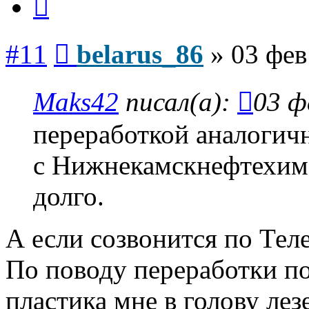
Сообщение
#11
belarus_86
»
03 фев
Maks42
писал(а):
03 ф
переработкой аналоги
с Нижнекамскнефтехим 
долго.
А если созвонится по Тел
По поводу переработки п
пластика мне в голову лез