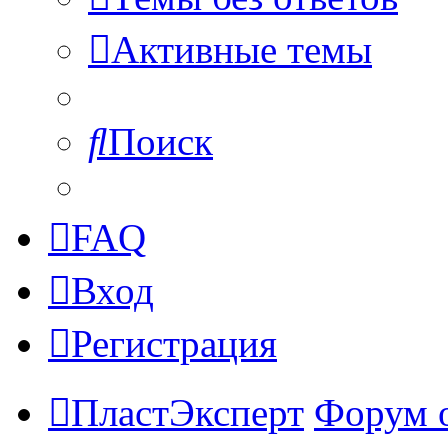
Активные темы
Поиск
FAQ
Вход
Регистрация
ПластЭксперт
Форум 