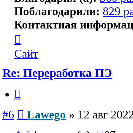
Поблагодарили:
829 р
Контактная информац
Контактная
информация
пользователя
Lawego
Сайт
Re: Переработка ПЭ
Цитата
Сообщение
#6
Lawego
»
12 авг 2022