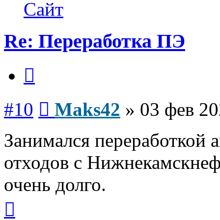
Maks42
Сайт
Re: Переработка ПЭ
Цитата
Сообщение
#10
Maks42
»
03 фев 20
Занимался переработкой
отходов с Нижнекамскнеф
очень долго.
Вернуться
к
началу