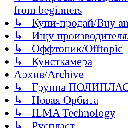
from beginners
↳ Купи-продай/Buy and
↳ Ищу производителя/
↳ Оффтопик/Offtopic
↳ Кунсткамера
Архив/Archive
↳ Группа ПОЛИПЛА
↳ Новая Орбита
↳ ILMA Technology
↳ Руспласт