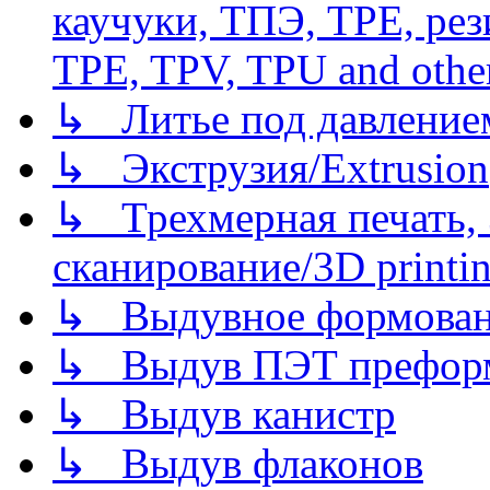
каучуки, ТПЭ, TPE, рез
TPE, TPV, TPU and other
↳ Литье под давлением/
↳ Экструзия/Extrusion
↳ Трехмерная печать,
сканирование/3D printin
↳ Выдувное формован
↳ Выдув ПЭТ префор
↳ Выдув канистр
↳ Выдув флаконов