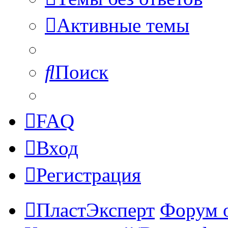
Активные темы
Поиск
FAQ
Вход
Регистрация
ПластЭксперт
Форум 