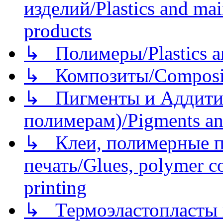
изделий/Plastics and mai
products
↳ Полимеры/Plastics a
↳ Композиты/Сomposite
↳ Пигменты и Аддитив
полимерам)/Pigments an
↳ Клеи, полимерные по
печать/Glues, polymer co
printing
↳ Термоэластопласты и