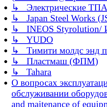
↳ Электрические ТПА
↳ Japan Steel Works (
↳ INEOS Styrolution
↳ YUDO
↳ Тимити молдс энд п
↳ Пластмаш (ФПМ)
↳ Tahara
О вопросах эксплуатаци
обслуживании оборудова
and maitenance of equip