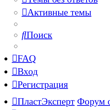
Активные темы
Поиск
FAQ
Вход
Регистрация
ПластЭксперт
Форум 