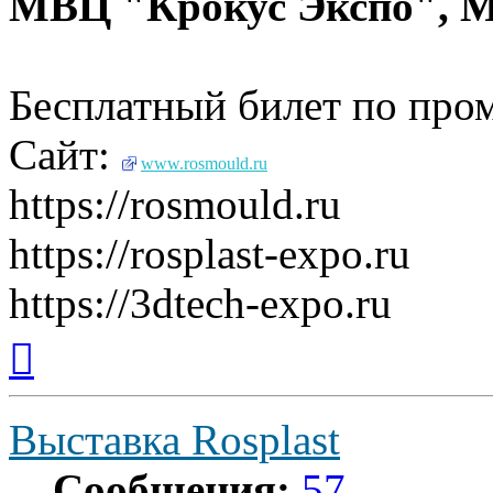
МВЦ "Крокус Экспо", 
Бесплатный билет по пр
Сайт:
www.rosmould.ru
https://rosmould.ru
https://rosplast-expo.ru
https://3dtech-expo.ru
Вернуться
к
началу
Выставка Rosplast
Сообщения:
57