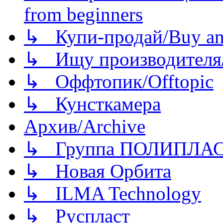
from beginners
↳ Купи-продай/Buy and
↳ Ищу производителя/
↳ Оффтопик/Offtopic
↳ Кунсткамера
Архив/Archive
↳ Группа ПОЛИПЛА
↳ Новая Орбита
↳ ILMA Technology
↳ Руспласт