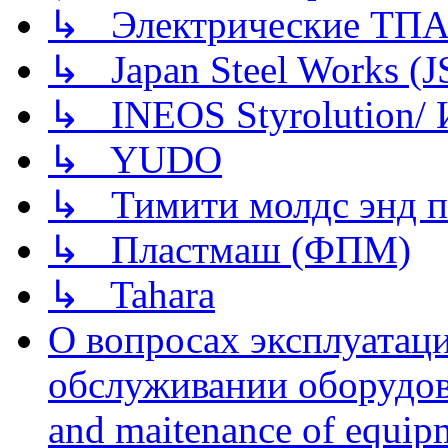
↳ Электрические ТПА
↳ Japan Steel Works (
↳ INEOS Styrolution
↳ YUDO
↳ Тимити молдс энд п
↳ Пластмаш (ФПМ)
↳ Tahara
О вопросах эксплуатаци
обслуживании оборудова
and maitenance of equip