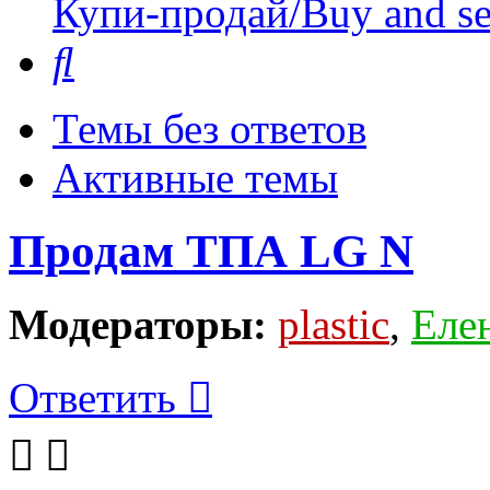
Купи-продай/Buy and se
Поиск
Темы без ответов
Активные темы
Продам ТПА LG N
Модераторы:
plastic
,
Еле
Ответить