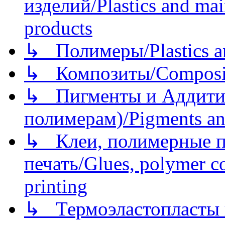
изделий/Plastics and mai
products
↳ Полимеры/Plastics a
↳ Композиты/Сomposite
↳ Пигменты и Аддитив
полимерам)/Pigments an
↳ Клеи, полимерные по
печать/Glues, polymer co
printing
↳ Термоэластопласты и