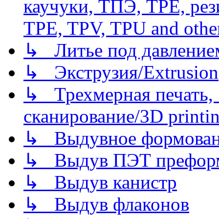
каучуки, ТПЭ, TPE, рез
TPE, TPV, TPU and other
↳ Литье под давлением/
↳ Экструзия/Extrusion
↳ Трехмерная печать,
сканирование/3D printin
↳ Выдувное формован
↳ Выдув ПЭТ префор
↳ Выдув канистр
↳ Выдув флаконов