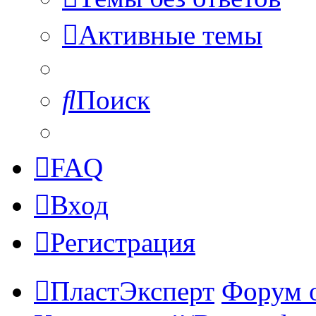
Активные темы
Поиск
FAQ
Вход
Регистрация
ПластЭксперт
Форум 