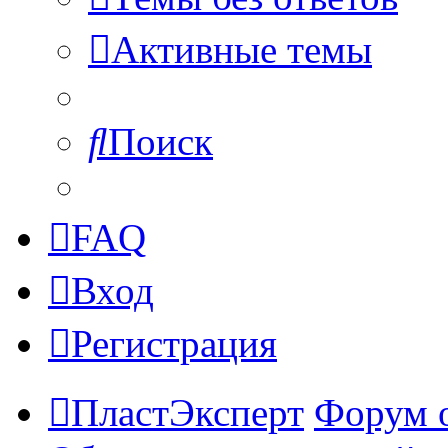
Активные темы
Поиск
FAQ
Вход
Регистрация
ПластЭксперт
Форум 