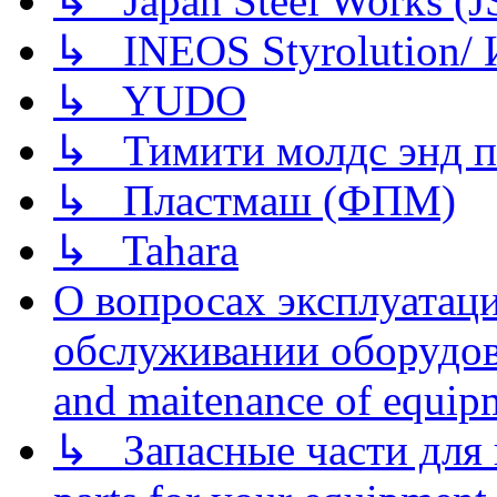
↳ Japan Steel Works (
↳ INEOS Styrolution
↳ YUDO
↳ Тимити молдс энд п
↳ Пластмаш (ФПМ)
↳ Tahara
О вопросах эксплуатаци
обслуживании оборудова
and maitenance of equip
↳ Запасные части для 