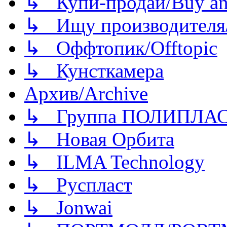
↳ Купи-продай/Buy and
↳ Ищу производителя/
↳ Оффтопик/Offtopic
↳ Кунсткамера
Архив/Archive
↳ Группа ПОЛИПЛА
↳ Новая Орбита
↳ ILMA Technology
↳ Руспласт
↳ Jonwai