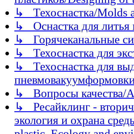
↳ Техоснастка/Molds a
↳ Оснастка для литья 
↳ Горячеканальные си
↳ Техоснастка для экс
↳ Техоснастка для вы
пневмовакуумформовк
↳ Вопросы качества/Abo
↳ Ресайклинг - вторич
экология и охрана среды/
plastic. Ecology and env