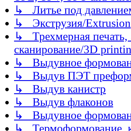
↳ Литье под давлением/
↳ Экструзия/Extrusion
↳ Трехмерная печать,
сканирование/3D printin
↳ Выдувное формован
↳ Выдув ПЭТ префор
↳ Выдув канистр
↳ Выдув флаконов
↳ Выдувное формован
↳ Термоформование, ка