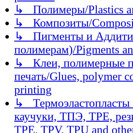
↳ Полимеры/Plastics a
↳ Композиты/Сomposite
↳ Пигменты и Аддитив
полимерам)/Pigments an
↳ Клеи, полимерные по
печать/Glues, polymer co
printing
↳ Термоэластопласты и
каучуки, ТПЭ, TPE, рез
TPE, TPV, TPU and other