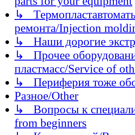
parts for your equipment
↳ Термопластавтоматы 
ремонта/Injection moldin
↳ Наши дорогие экстру
↳ Прочее оборудовани
пластмасс/Service of oth
↳ Периферия тоже обору
Разное/Other
↳ Вопросы к специали
from beginners