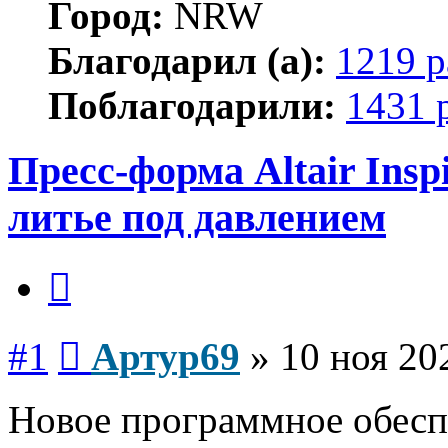
Город:
NRW
Благодарил (а):
1219 р
Поблагодарили:
1431 
Пресс-форма Altair Ins
литье под давлением
Цитата
Сообщение
#1
Артур69
»
10 ноя 20
Новое программное обесп