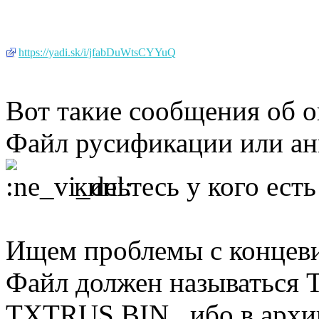
https://yadi.sk/i/jfabDuWtsCYYuQ
Вот такие сообщения об 
Файл русификации или ан
киньтесь у кого ест
Ищем проблемы с концев
Файл должен называться
TXTRUS.BIN , ибо в архи