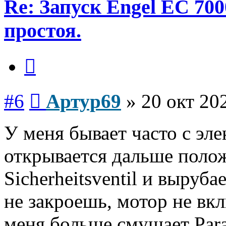
Re: Запуск Engel EC 700
простоя.
Цитата
Сообщение
#6
Артур69
»
20 окт 20
У меня бывает часто с эл
открывается дальше полож
Sicherheitsventil и выруб
не закроешь, мотор не вк
меня больше смущает Param