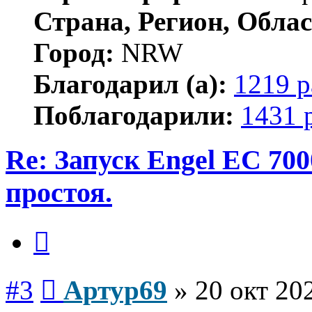
Страна, Регион, Облас
Город:
NRW
Благодарил (а):
1219 р
Поблагодарили:
1431 
Re: Запуск Engel EC 700
простоя.
Цитата
Сообщение
#3
Артур69
»
20 окт 20