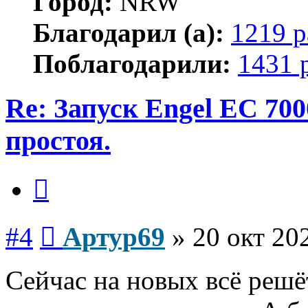
Город:
NRW
Благодарил (а):
1219 р
Поблагодарили:
1431 
Re: Запуск Engel EC 700
простоя.
Цитата
Сообщение
#4
Артур69
»
20 окт 20
Сейчас на новых всё решё