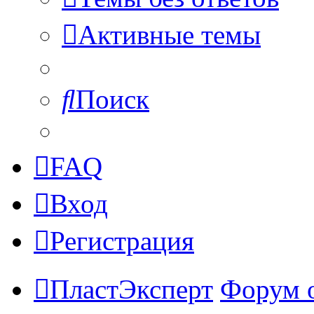
Активные темы
Поиск
FAQ
Вход
Регистрация
ПластЭксперт
Форум 