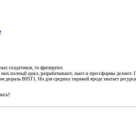
Ф
ых солдатиков, то фрезеруют.
У них полный цикл, разрабатывают, льют и прессформы делают.
ом дюраль В95Т1. Но для средних тиражей вроде хватает ресурса
лись?