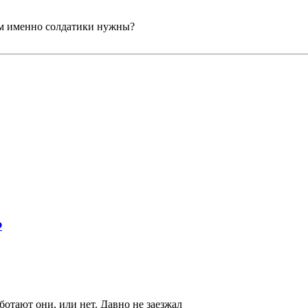
ам именно солдатики нужны?
Ф
ботают они, или нет. Давно не заезжал