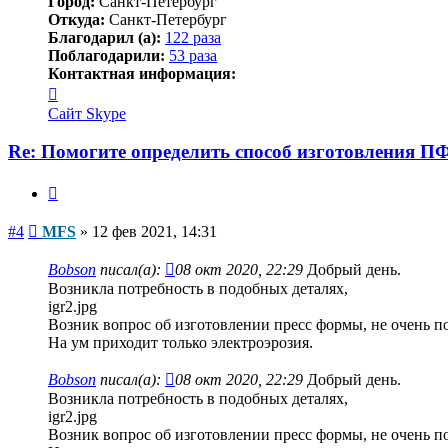
Город:
Санкт-Петербург
Откуда:
Санкт-Петербург
Благодарил (а):
122 раза
Поблагодарили:
53 раза
Контактная информация:
Контактная
информация
Сайт
Skype
пользователя
MFS
Re: Помогите определить способ изготовления П
Цитата
Сообщение
#4
MFS
»
12 фев 2021, 14:31
Bobson
писал(а):
08 окт 2020, 22:29
Добрый день.
Возникла потребность в подобных деталях,
igr2.jpg
Возник вопрос об изготовлении пресс формы, не очень по
На ум приходит только электроэрозия.
Bobson
писал(а):
08 окт 2020, 22:29
Добрый день.
Возникла потребность в подобных деталях,
igr2.jpg
Возник вопрос об изготовлении пресс формы, не очень по