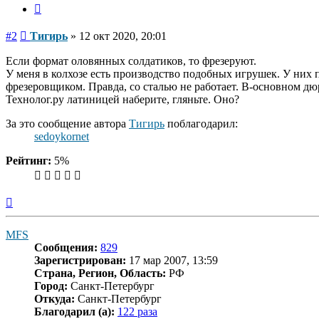
Цитата
Сообщение
#2
Тигирь
»
12 окт 2020, 20:01
Если формат оловянных солдатиков, то фрезеруют.
У меня в колхозе есть производство подобных игрушек. У них
фрезеровщиком. Правда, со сталью не работает. В-основном дю
Технолог.ру латиницей наберите, гляньте. Оно?
За это сообщение автора
Тигирь
поблагодарил:
sedoykornet
Рейтинг:
5%
Вернуться
к
началу
MFS
Сообщения:
829
Зарегистрирован:
17 мар 2007, 13:59
Страна, Регион, Область:
РФ
Город:
Санкт-Петербург
Откуда:
Санкт-Петербург
Благодарил (а):
122 раза