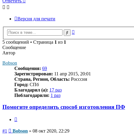
Ответить
Версия для печати
Расширенный
Поиск
поиск
5 сообщений • Страница
1
из
1
Сообщение
Автор
Bobson
Сообщения:
69
Зарегистрирован:
11 апр 2015, 20:01
Страна, Регион, Область:
Росссия
Город:
СПб
Благодарил (а):
17 раз
Поблагодарили:
1 раз
Помогите определить способ изготовления ПФ
Цитата
Сообщение
#1
Bobson
»
08 окт 2020, 22:29