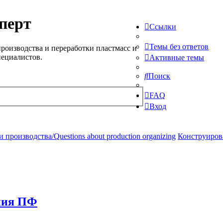
перт
Ссылки
Темы без ответов
роизводства и переработки пластмасс и
пециалистов.
Активные темы
Поиск
FAQ
Вход
производства/Questions about production organizing
Конструирова
ения ПФ