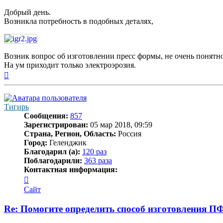
Добрый день.
Возникла потребность в подобных деталях,
Возник вопрос об изготовлении пресс формы, не очень понятно,
На ум приходит только электроэрозия.
Вернуться
к
началу
Тигирь
Сообщения:
857
Зарегистрирован:
05 мар 2018, 09:59
Страна, Регион, Область:
Россия
Город:
Геленджик
Благодарил (а):
120 раз
Поблагодарили:
363 раза
Контактная информация:
Контактная
информация
Сайт
пользователя
Тигирь
Re: Помогите определить способ изготовления П