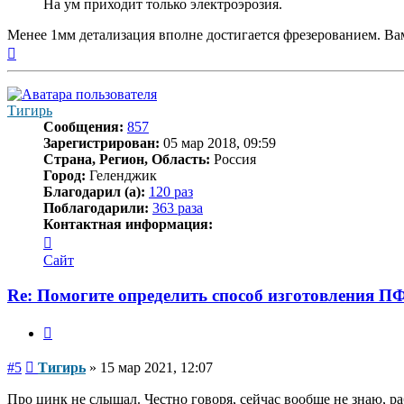
На ум приходит только электроэрозия.
Менее 1мм детализация вполне достигается фрезерованием. В
Вернуться
к
началу
Тигирь
Сообщения:
857
Зарегистрирован:
05 мар 2018, 09:59
Страна, Регион, Область:
Россия
Город:
Геленджик
Благодарил (а):
120 раз
Поблагодарили:
363 раза
Контактная информация:
Контактная
информация
Сайт
пользователя
Тигирь
Re: Помогите определить способ изготовления П
Цитата
Сообщение
#5
Тигирь
»
15 мар 2021, 12:07
Про цинк не слышал. Честно говоря, сейчас вообще не знаю, ра