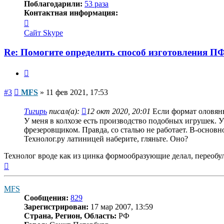
Поблагодарили:
53 раза
Контактная информация:
Контактная
информация
Сайт
Skype
пользователя
MFS
Re: Помогите определить способ изготовления П
Цитата
Сообщение
#3
MFS
»
11 фев 2021, 17:53
Тигирь
писал(а):
12 окт 2020, 20:01
Если формат оловянн
У меня в колхозе есть производство подобных игрушек. 
фрезеровщиком. Правда, со сталью не работает. В-основн
Технолог.ру латиницей наберите, гляньте. Оно?
Технолог вроде как из цинка формообразующие делал, переобу
Вернуться
к
началу
MFS
Сообщения:
829
Зарегистрирован:
17 мар 2007, 13:59
Страна, Регион, Область:
РФ