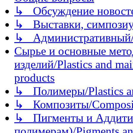
↳ Обсуждение новостей
↳ Выставки, симпозиу
↳ Административный/
Сырье и основные мето
изделий/Plastics and mai
products
↳ Полимеры/Plastics a
↳ Композиты/Сomposite
↳ Пигменты и Аддитив
полимерам)/Pigments an