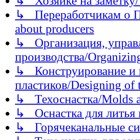
↳ Хозяйке на заметку/T
↳ Переработчикам о Пе
about producers
↳ Организация, управл
производства/Organizing
↳ Конструирование и п
пластиков/Designing of t
↳ Техоснастка/Molds a
↳ Оснастка для литья 
↳ Горячеканальные си