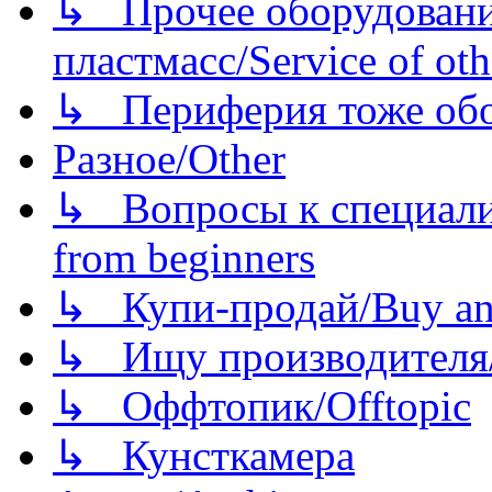
↳ Прочее оборудовани
пластмасс/Service of oth
↳ Периферия тоже обору
Разное/Other
↳ Вопросы к специали
from beginners
↳ Купи-продай/Buy and
↳ Ищу производителя/
↳ Оффтопик/Offtopic
↳ Кунсткамера