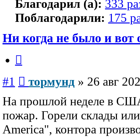
Благодарил (а):
333 ра
Поблагодарили:
175 р
Ни когда не было и вот
Цитата
Сообщение
#1
тормунд
»
26 авг 202
На прошлой неделе в США
пожар. Горели склады или
America", контора произв