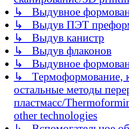
↳ Выдувное формован
↳ Выдув ПЭТ префор
↳ Выдув канистр
↳ Выдув флаконов
↳ Выдувное формован
↳ Термоформование, ка
остальные методы пере
пластмасс/Thermoforming
other technologies
↳ Вспомогательное об