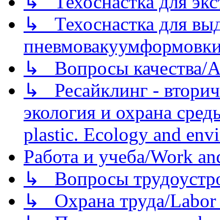
↳ Техоснастка для экс
↳ Техоснастка для вы
пневмовакуумформовк
↳ Вопросы качества/Abo
↳ Ресайклинг - вторич
экология и охрана среды/
plastic. Ecology and env
Работа и учеба/Work an
↳ Вопросы трудоустрой
↳ Охрана труда/Labor p