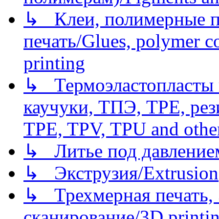
↳ Клеи, полимерные по
печать/Glues, polymer co
printing
↳ Термоэластопласты и
каучуки, ТПЭ, TPE, рез
TPE, TPV, TPU and other
↳ Литье под давлением/
↳ Экструзия/Extrusion
↳ Трехмерная печать,
сканирование/3D printin