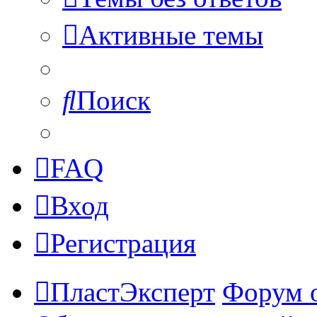
Активные темы
Поиск
FAQ
Вход
Регистрация
ПластЭксперт
Форум 