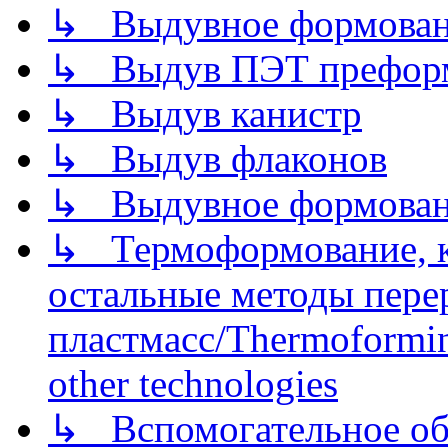
↳ Выдувное формован
↳ Выдув ПЭТ префор
↳ Выдув канистр
↳ Выдув флаконов
↳ Выдувное формован
↳ Термоформование, ка
остальные методы пере
пластмасс/Thermoforming
other technologies
↳ Вспомогательное об