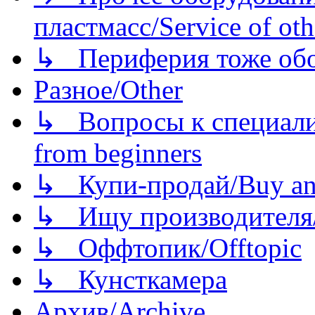
пластмасс/Service of oth
↳ Периферия тоже обору
Разное/Other
↳ Вопросы к специали
from beginners
↳ Купи-продай/Buy and
↳ Ищу производителя/
↳ Оффтопик/Offtopic
↳ Кунсткамера
Архив/Archive