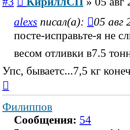
#3
КириллСП
»
05 авг 
alexs
писал(а):
05 авг 
посте-исправьте-я не с
весом отливки в7.5 то
Упс, бываетс...7,5 кг коне
Вернуться
к
началу
Филиппов
Сообщения:
54