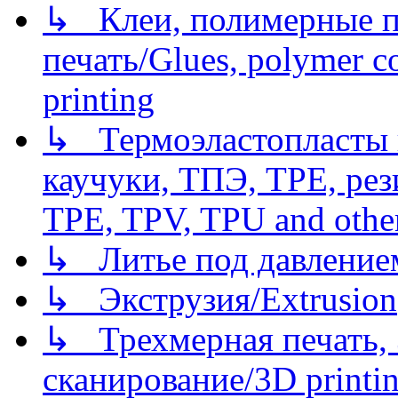
↳ Клеи, полимерные по
печать/Glues, polymer co
printing
↳ Термоэластопласты и
каучуки, ТПЭ, TPE, рез
TPE, TPV, TPU and other
↳ Литье под давлением/
↳ Экструзия/Extrusion
↳ Трехмерная печать,
сканирование/3D printin