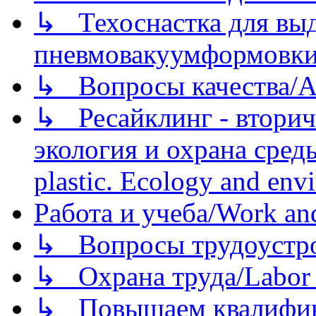
↳ Техоснастка для вы
пневмовакуумформовк
↳ Вопросы качества/Abo
↳ Ресайклинг - вторич
экология и охрана среды/
plastic. Ecology and env
Работа и учеба/Work an
↳ Вопросы трудоустрой
↳ Охрана труда/Labor p
↳ Повышаем квалификац