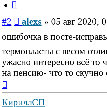
Сообщение
#2
alexs
»
05 авг 2020, 
ошибочка в посте-исправь
термопласты с весом отли
ужасно интересно всё то ч
на пенсию- что то скучно с
Вернуться
к
началу
КириллСП