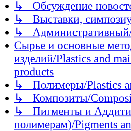
↳ Обсуждение новостей
↳ Выставки, симпозиу
↳ Административный/
Сырье и основные мето
изделий/Plastics and mai
products
↳ Полимеры/Plastics a
↳ Композиты/Сomposite
↳ Пигменты и Аддитив
полимерам)/Pigments an