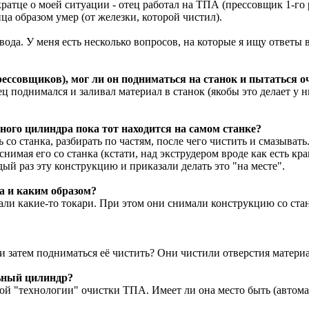
ратце о моей ситуации - отец работал на ТПА (прессовщик 1-го 
а образом умер (от железки, которой чистил).
да. У меня есть несколько вопросов, на которые я ищу ответы вм
 прессовщиков), мог ли он подниматься на станок и пытаться
ц поднимался и заливал материал в станок (якобы это делает у 
ного цилиндра пока тот находится на самом станке?
ь со станка, разбирать по частям, после чего чистить и смазыват
мая его со станка (кстати, над экструдером вроде как есть кра
ый раз эту конструкцию и приказали делать это "на месте".
а и каким образом?
али какие-то токари. При этом они снимали конструкцию со стан
 и затем подниматься её чистить? Они чистили отверстия матери
льный цилиндр?
ой "технологии" очистки ТПА. Имеет ли она место быть (автомат 