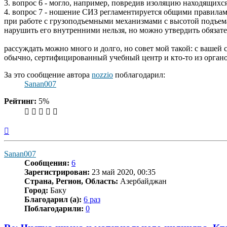
3. вопрос 6 - могло, например, повредив изоляцию находящихс
4. вопрос 7 - ношение СИЗ регламентируется общими правилам
при работе с грузоподъемными механизмами с высотой подъема б
нарушить его внутренними нельзя, но можно утвердить обязате
рассуждать можно много и долго, но совет мой такой: с вашей 
обычно, сертифицированный учебный центр и кто-то из органо
За это сообщение автора
nozzio
поблагодарил:
Sanan007
Рейтинг:
5%
Вернуться
к
началу
Sanan007
Сообщения:
6
Зарегистрирован:
23 май 2020, 00:35
Страна, Регион, Область:
Азербайджан
Город:
Баку
Благодарил (а):
6 раз
Поблагодарили:
0