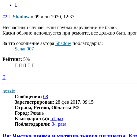
Цитата
Сообщение
#2
Shadow
»
09 июн 2020, 12:37
Несчастный случай- если грубых нарушений не было.
Каски обычно используется при ремонте, все должно быть про
За это сообщение автора
Shadow
поблагодарил:
Sanan007
Рейтинг:
5%
Вернуться
к
началу
nozzio
Сообщения:
68
Зарегистрирован:
28 фев 2017, 09:15
Страна, Регион, Область:
РФ
Город:
Рязань
Благодарил (а):
51 раз
Поблагодарили:
34 раза
Re: Чистка шнека и материального цилиндра. Кт