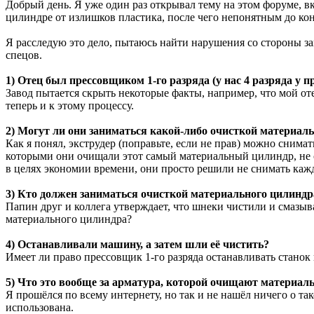
Добрый день. Я уже один раз открывал тему на этом форуме, вк
цилиндре от излишков пластика, после чего непонятным до конц
Я расследую это дело, пытаюсь найти нарушения со стороны заво
спецов.
1) Отец был прессовщиком 1-го разряда (у нас 4 разряда у
Завод пытается скрыть некоторые факты, например, что мой оте
теперь и к этому процессу.
2) Могут ли они заниматься какой-либо очисткой материаль
Как я понял, экструдер (поправьте, если не прав) можно снимат
которыми они очищали этот самый материальный цилиндр, не сни
в целях экономии времени, они просто решили не снимать кажд
3) Кто должен заниматься очисткой материального цилиндр
Папин друг и коллега утверждает, что шнеки чистили и смазыв
материального цилиндра?
4) Останавливали машину, а затем шли её чистить?
Имеет ли право прессовщик 1-го разряда останавливать станок
5) Что это вообще за арматура, которой очищают материа
Я прошёлся по всему интернету, но так и не нашёл ничего о так
использована.