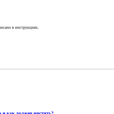
писано в инструкциях.
о и как должен чистить?