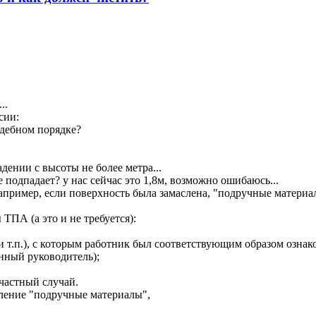
..
сии:
удебном порядке?
ении с высоты не более метра...
 подпадает? у нас сейчас это 1,8м, возможно ошибаюсь...
например, если поверхность была замаслена, "подручные матери
ТПА (а это и не требуется):
и т.п.), с которым работник был соответствующим образом ознак
енный руководитель);
частный случай.
деление "подручные материалы",