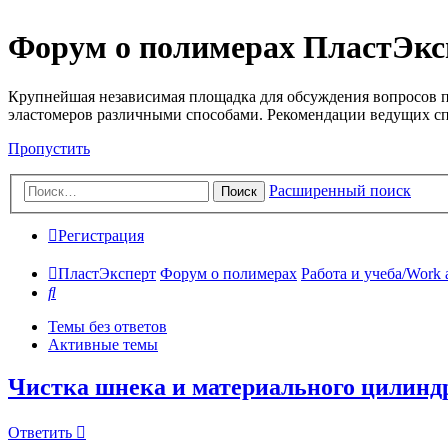
Форум о полимерах ПластЭкс
Крупнейшая независимая площадка для обсуждения вопросов п
эластомеров различными способами. Рекомендации ведущих с
Пропустить
Расширенный поиск
Поиск
Регистрация
ПластЭксперт
Форум о полимерах
Работа и учеба/Work 
Поиск
Темы без ответов
Активные темы
Чистка шнека и материального цилиндр
Ответить