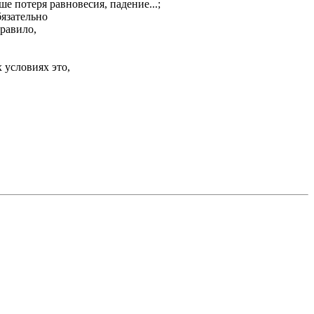
 потеря равновесия, падение...;
бязательно
правило,
 условиях это,