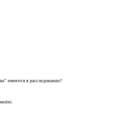
алы" имеются в расследовании?
омлен;