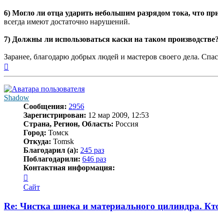
6) Могло ли отца ударить небольшим разрядом тока, что пр
всегда имеют достаточно нарушений.
7) Должны ли использоваться каски на таком производстве
Заранее, благодарю добрых людей и мастеров своего дела. Спас
Вернуться
к
началу
Shadow
Сообщения:
2956
Зарегистрирован:
12 мар 2009, 12:53
Страна, Регион, Область:
Россия
Город:
Томск
Откуда:
Tomsk
Благодарил (а):
245 раз
Поблагодарили:
646 раз
Контактная информация:
Контактная
информация
Сайт
пользователя
Shadow
Re: Чистка шнека и материального цилиндра. Кт