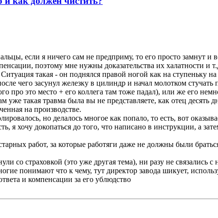
о и как должен чистить?
пальцы, если я ничего сам не предприму, то его просто замнут и
пенсации, поэтому мне нужны доказательства их халатности и т.
 Ситуация такая - он поднялся правой ногой как на ступеньку на 
после чего засунул железку в цилиндр и начал молотком стучать п
го про это место + его коллега там тоже падал), или же его немн
м уже такая травма была вы не представляете, как отец десять дн
ученная на производстве.
олировалось, но делалось многое как попало, то есть, вот оказы
сть, я хочу докопаться до того, что написано в инструкции, а зат
старных работ, за которые работяги даже не должны были браться 
ли со страховкой (это уже другая тема), ни разу не связались с 
ие понимают что к чему, тут директор завода шикует, использует
ответа и компенсации за его ублюдство