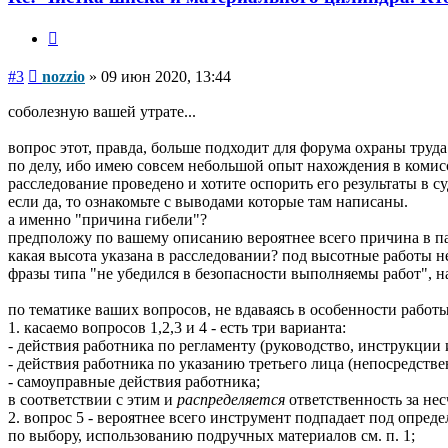
Цитата
Сообщение
#3
nozzio
»
09 июн 2020, 13:44
соболезную вашей утрате...
вопрос этот, правда, больше подходит для форума охраны труда.
по делу, ибо имею совсем небольшой опыт нахождения в комис
расследование проведено и хотите оспорить его результаты в с
если да, то ознакомьте с выводами которые там написаны.
а именно "причина гибели"?
предположу по вашему описанию вероятнее всего причина в пад
какая высота указана в расследовании? под высотные работы не
фразы типа "не убедился в безопасности выполняемы работ", 
по тематике ваших вопросов, не вдаваясь в особенности работы 
1. касаемо вопросов 1,2,3 и 4 - есть три варианта:
- действия работника по регламенту (руководство, инструкции 
- действия работника по указанию третьего лица (непосредств
- самоуправные действия работника;
в соответствии с этим и
распределяется
ответственность за нес
2. вопрос 5 - вероятнее всего инструмент подпадает под опре
по выбору, использованию подручных материалов см. п. 1;