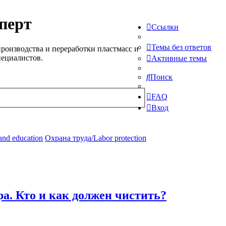
перт
Ссылки
Темы без ответов
роизводства и переработки пластмасс и
пециалистов.
Активные темы
Поиск
FAQ
Вход
and education
Охрана труда/Labor protection
а. Кто и как должен чистить?