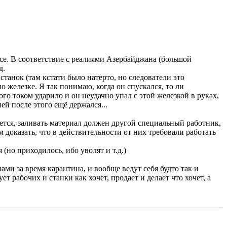
 все. В соответствие с реалиями Азербайджана (большой
д.
станок (там кстати было натерто, но следователи это
о железке. Я так понимаю, когда он спускался, то ли
ого током ударило и он неудачно упал с этой железкой в руках,
ей после этого ещё держался...
вается, заливать материал должен другой специальный работник,
ем доказать, что в действительности от них требовали работать
(но приходилось, ибо уволят и т.д.)
нами за время карантина, и вообще ведут себя будто так и
 рабочих и станки как хочет, продает и делает что хочет, а