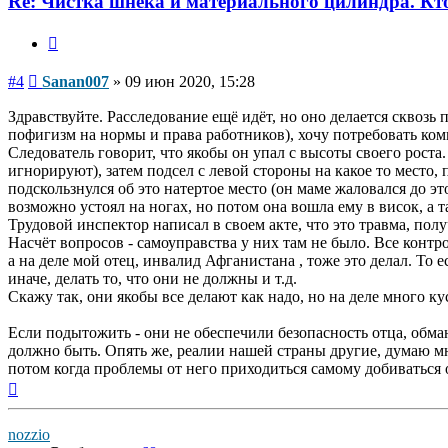
Re: Чистка шнека и материального цилиндра. Кт
Цитата
Сообщение
#4
Sanan007
»
09 июн 2020, 15:28
Здравствуйте. Расследование ещё идёт, но оно делается сквозь 
пофигизм на нормы и права работников), хочу потребовать ком
Следователь говорит, что якобы он упал с высоты своего роста.
игнорируют), затем подсел с левой стороны на какое то место, 
подскользнулся об это натертое место (он маме жаловался до это
возможно устоял на ногах, но потом она вошла ему в висок, а та
Трудовой инспектор написал в своем акте, что это травма, пол
Насчёт вопросов - самоуправства у них там не было. Все контр
а на деле мой отец, инвалид Афганистана , тоже это делал. То е
иначе, делать то, что они не должны и т.д.
Скажу так, они якобы все делают как надо, но на деле много ку
Если подытожить - они не обеспечили безопасность отца, обману
должно быть. Опять же, реалии нашей страны другие, думаю мног
потом когда проблемы от него приходиться самому добиваться 
Вернуться
к
началу
nozzio