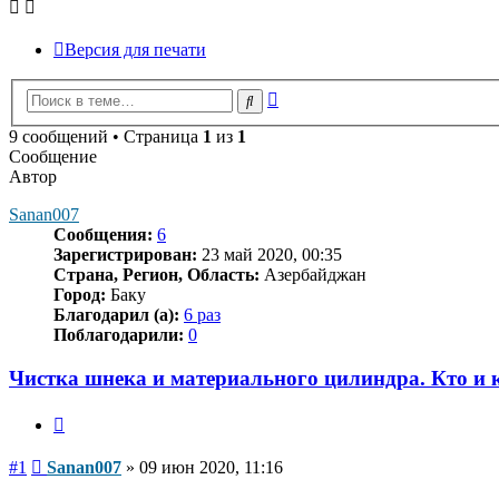
Версия для печати
Расширенный
Поиск
поиск
9 сообщений • Страница
1
из
1
Сообщение
Автор
Sanan007
Сообщения:
6
Зарегистрирован:
23 май 2020, 00:35
Страна, Регион, Область:
Азербайджан
Город:
Баку
Благодарил (а):
6 раз
Поблагодарили:
0
Чистка шнека и материального цилиндра. Кто и 
Цитата
Сообщение
#1
Sanan007
»
09 июн 2020, 11:16