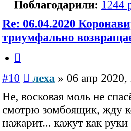
Поблагодарили:
1244 
Re: 06.04.2020 Коронав
триумфально возвраща
Цитата
Сообщение
#10
леха
»
06 апр 2020,
Не, восковая моль не спа
смотрю зомбоящик, жду к
нажарит... кажут как руки