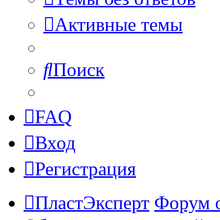
Активные темы
Поиск
FAQ
Вход
Регистрация
ПластЭксперт
Форум 