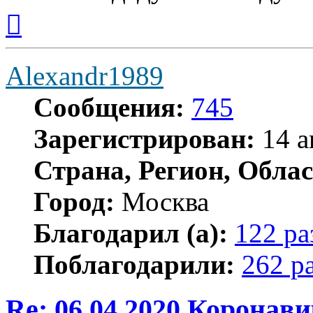
Вернуться
к
началу
Alexandr1989
Сообщения:
745
Зарегистрирован:
14 а
Страна, Регион, Облас
Город:
Москва
Благодарил (а):
122 ра
Поблагодарили:
262 р
Re: 06.04.2020 Коронав