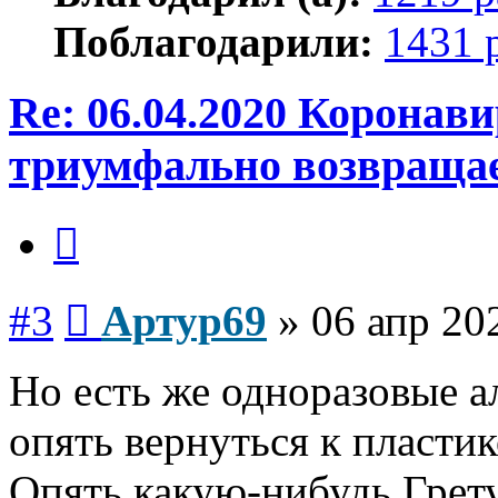
Поблагодарили:
1431 
Re: 06.04.2020 Коронав
триумфально возвраща
Цитата
Сообщение
#3
Артур69
»
06 апр 20
Но есть же одноразовые ал
опять вернуться к пласти
Опять какую-нибудь Грету