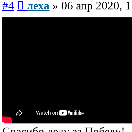
#4
леха
»
06 апр 2020, 1
Спасибо деду за Победу!