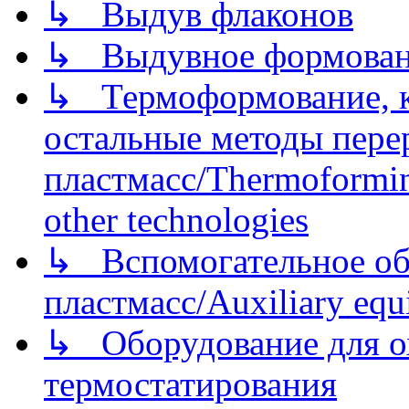
↳ Выдув флаконов
↳ Выдувное формован
↳ Термоформование, ка
остальные методы пере
пластмасс/Thermoforming
other technologies
↳ Вспомогательное об
пластмасс/Auxiliary equi
↳ Оборудование для о
термостатирования