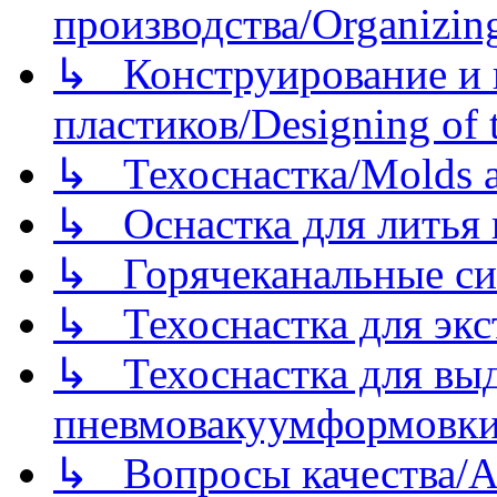
производства/Organizing
↳ Конструирование и п
пластиков/Designing of t
↳ Техоснастка/Molds a
↳ Оснастка для литья 
↳ Горячеканальные си
↳ Техоснастка для экс
↳ Техоснастка для вы
пневмовакуумформовк
↳ Вопросы качества/Abo