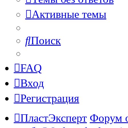
Активные темы
Поиск
FAQ
Вход
Регистрация
ПластЭксперт
Форум 