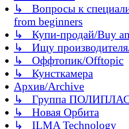
↳ Вопросы к специали
from beginners
↳ Купи-продай/Buy and
↳ Ищу производителя/
↳ Оффтопик/Offtopic
↳ Кунсткамера
Архив/Archive
↳ Группа ПОЛИПЛА
↳ Новая Орбита
↳ ILMA Technology