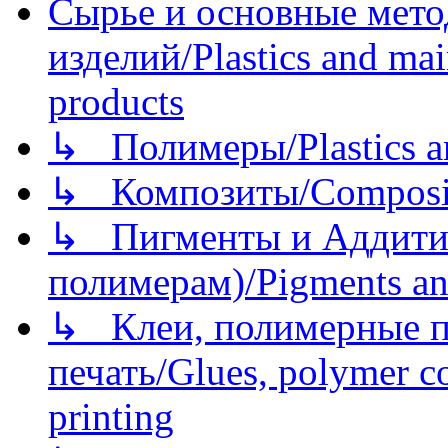
Сырье и основные мето
изделий/Plastics and mai
products
↳ Полимеры/Plastics a
↳ Композиты/Сomposite
↳ Пигменты и Аддитив
полимерам)/Pigments an
↳ Клеи, полимерные по
печать/Glues, polymer co
printing