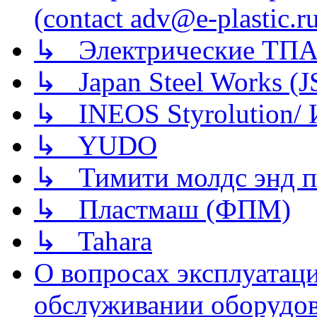
(contact adv@e-plastic.r
↳ Электрические ТПА
↳ Japan Steel Works (
↳ INEOS Styrolution
↳ YUDO
↳ Тимити молдс энд п
↳ Пластмаш (ФПМ)
↳ Tahara
О вопросах эксплуатаци
обслуживании оборудова