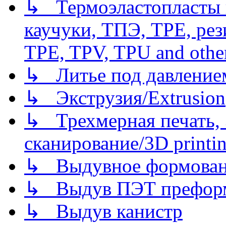
↳ Термоэластопласты и
каучуки, ТПЭ, TPE, рез
TPE, TPV, TPU and other
↳ Литье под давлением/
↳ Экструзия/Extrusion
↳ Трехмерная печать,
сканирование/3D printin
↳ Выдувное формован
↳ Выдув ПЭТ префор
↳ Выдув канистр