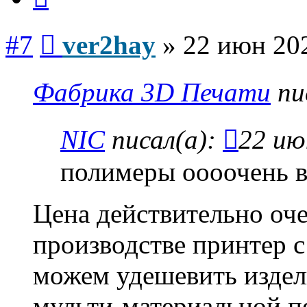
Сообщение
#7
ver2hay
»
22 июн 202
Фабрика 3D Печати
пи
NIC
писал(а):
22 ию
полимеры оооочень в
Цена действительно оче
производстве принтер с
можем удешевить издели
мульти-материальной пе