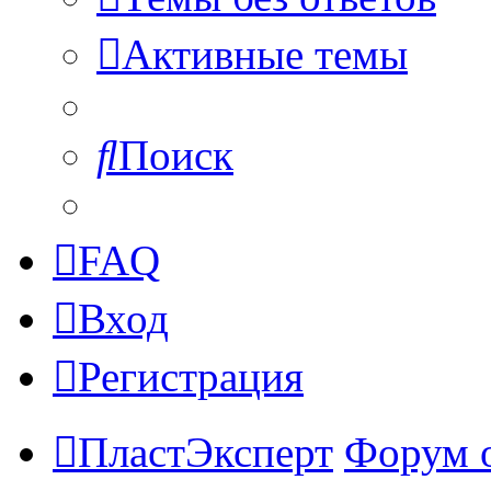
Активные темы
Поиск
FAQ
Вход
Регистрация
ПластЭксперт
Форум 