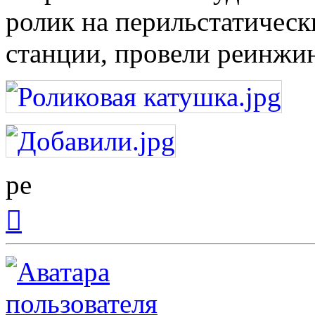
ролик на перильстатичес
станции, провели реинжи
ре
Вернуться
к
началу