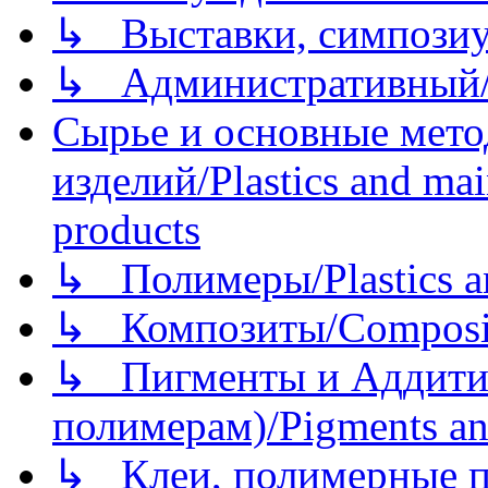
↳ Выставки, симпозиу
↳ Административный/
Сырье и основные мето
изделий/Plastics and mai
products
↳ Полимеры/Plastics a
↳ Композиты/Сomposite
↳ Пигменты и Аддитив
полимерам)/Pigments an
↳ Клеи, полимерные по