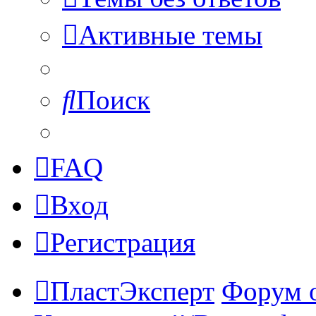
Активные темы
Поиск
FAQ
Вход
Регистрация
ПластЭксперт
Форум 