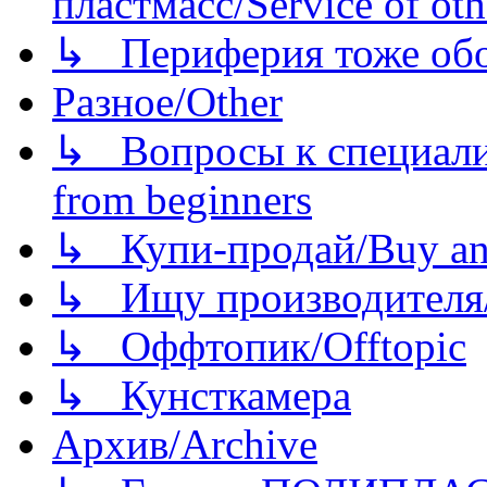
пластмасс/Service of oth
↳ Периферия тоже обору
Разное/Other
↳ Вопросы к специали
from beginners
↳ Купи-продай/Buy and
↳ Ищу производителя/
↳ Оффтопик/Offtopic
↳ Кунсткамера
Архив/Archive