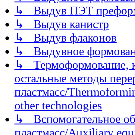
↳ Выдув ПЭТ префор
↳ Выдув канистр
↳ Выдув флаконов
↳ Выдувное формован
↳ Термоформование, ка
остальные методы пере
пластмасс/Thermoforming
other technologies
↳ Вспомогательное об
пластмасс/Auxiliary equi