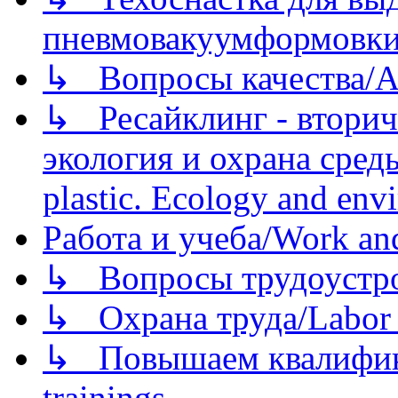
пневмовакуумформовк
↳ Вопросы качества/Abo
↳ Ресайклинг - вторич
экология и охрана среды/
plastic. Ecology and env
Работа и учеба/Work an
↳ Вопросы трудоустрой
↳ Охрана труда/Labor p
↳ Повышаем квалификац
trainings