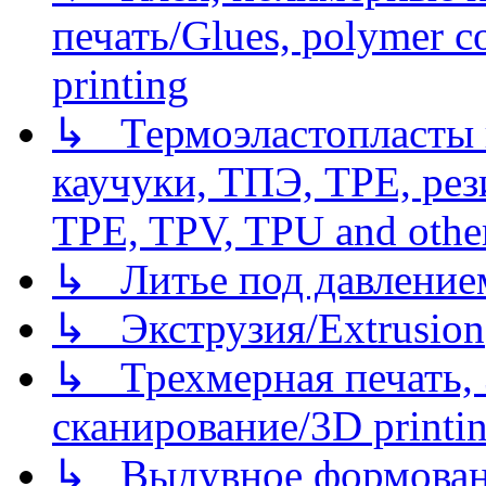
печать/Glues, polymer co
printing
↳ Термоэластопласты и
каучуки, ТПЭ, TPE, рез
TPE, TPV, TPU and other
↳ Литье под давлением/
↳ Экструзия/Extrusion
↳ Трехмерная печать,
сканирование/3D printin
↳ Выдувное формован