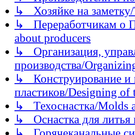
↳ Хозяйке на заметку/T
↳ Переработчикам о Пе
about producers
↳ Организация, управл
производства/Organizing
↳ Конструирование и п
пластиков/Designing of t
↳ Техоснастка/Molds a
↳ Оснастка для литья 
↳ Горячеканальные си