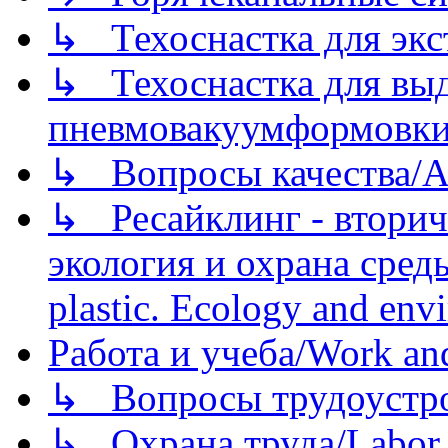
↳ Техоснастка для экс
↳ Техоснастка для вы
пневмовакуумформовк
↳ Вопросы качества/Abo
↳ Ресайклинг - вторич
экология и охрана среды/
plastic. Ecology and env
Работа и учеба/Work an
↳ Вопросы трудоустрой
↳ Охрана труда/Labor p