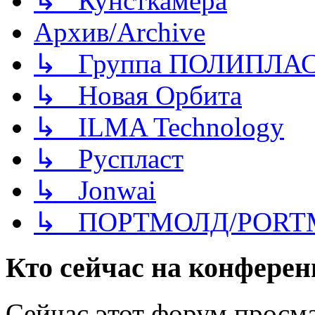
↳ Кунсткамера
Архив/Archive
↳ Группа ПОЛИПЛА
↳ Новая Орбита
↳ ILMA Technology
↳ Руспласт
↳ Jonwai
↳ ПОРТМОЛД/PORT
Кто сейчас на конфере
Сейчас этот форум просма