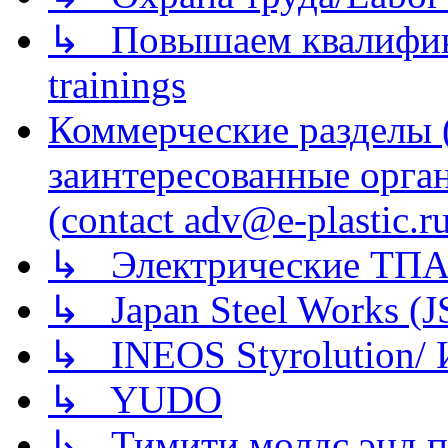
↳ Повышаем квалификац
trainings
Коммерческие разделы 
заинтересованные орга
(contact adv@e-plastic.r
↳ Электрические ТПА
↳ Japan Steel Works (
↳ INEOS Styrolution
↳ YUDO
↳ Тимити молдс энд п