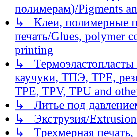
полимерам)/Pigments an
↳ Клеи, полимерные по
печать/Glues, polymer co
printing
↳ Термоэластопласты и
каучуки, ТПЭ, TPE, рез
TPE, TPV, TPU and other
↳ Литье под давлением/
↳ Экструзия/Extrusion
↳ Трехмерная печать,