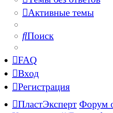
Активные темы
Поиск
FAQ
Вход
Регистрация
ПластЭксперт
Форум 