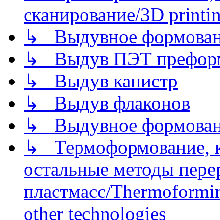
сканирование/3D printin
↳ Выдувное формован
↳ Выдув ПЭТ префор
↳ Выдув канистр
↳ Выдув флаконов
↳ Выдувное формован
↳ Термоформование, ка
остальные методы пере
пластмасс/Thermoforming
other technologies