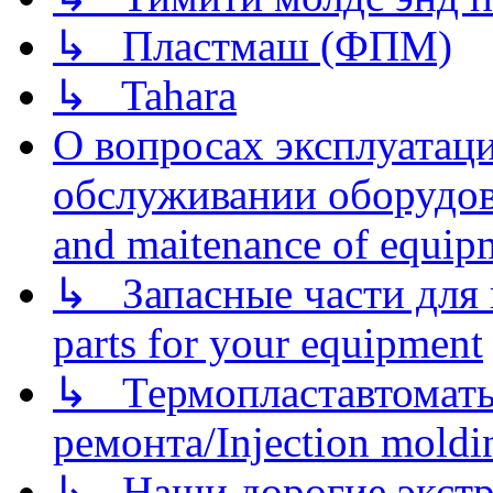
↳ Пластмаш (ФПМ)
↳ Tahara
О вопросах эксплуатаци
обслуживании оборудова
and maitenance of equip
↳ Запасные части для 
parts for your equipment
↳ Термопластавтоматы 
ремонта/Injection moldin
↳ Наши дорогие экстру