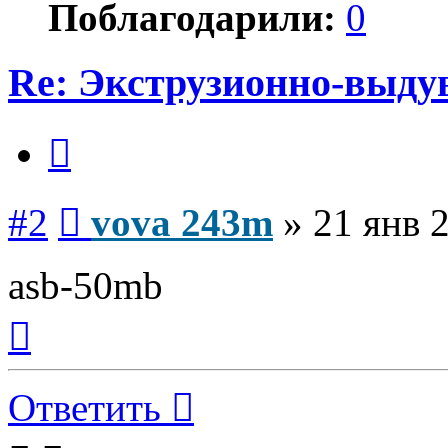
Поблагодарили:
0
Re: Экструзионно-выду
Цитата
Сообщение
#2
vova 243m
»
21 янв 
аsb-50mb
Вернуться
к
началу
Ответить