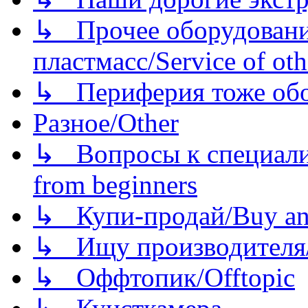
↳ Прочее оборудовани
пластмасс/Service of oth
↳ Периферия тоже обору
Разное/Other
↳ Вопросы к специали
from beginners
↳ Купи-продай/Buy and
↳ Ищу производителя/
↳ Оффтопик/Offtopic