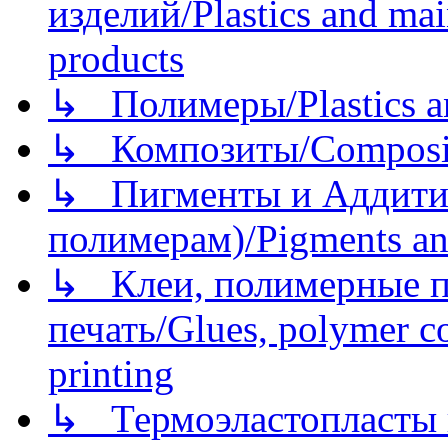
изделий/Plastics and mai
products
↳ Полимеры/Plastics a
↳ Композиты/Сomposite
↳ Пигменты и Аддитив
полимерам)/Pigments an
↳ Клеи, полимерные по
печать/Glues, polymer co
printing
↳ Термоэластопласты и