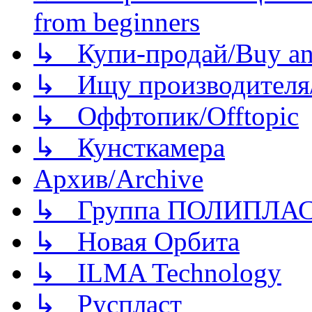
from beginners
↳ Купи-продай/Buy and
↳ Ищу производителя/
↳ Оффтопик/Offtopic
↳ Кунсткамера
Архив/Archive
↳ Группа ПОЛИПЛА
↳ Новая Орбита
↳ ILMA Technology
↳ Руспласт