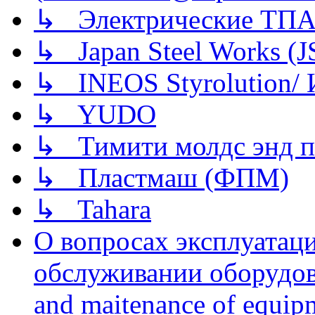
↳ Электрические ТПА
↳ Japan Steel Works (
↳ INEOS Styrolution
↳ YUDO
↳ Тимити молдс энд п
↳ Пластмаш (ФПМ)
↳ Tahara
О вопросах эксплуатаци
обслуживании оборудова
and maitenance of equip