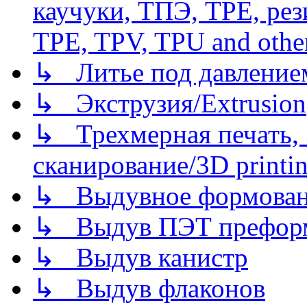
каучуки, ТПЭ, TPE, рез
TPE, TPV, TPU and other
↳ Литье под давлением/
↳ Экструзия/Extrusion
↳ Трехмерная печать,
сканирование/3D printin
↳ Выдувное формован
↳ Выдув ПЭТ префор
↳ Выдув канистр
↳ Выдув флаконов