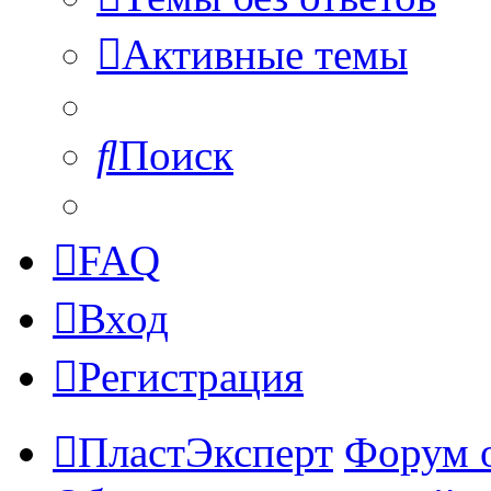
Активные темы
Поиск
FAQ
Вход
Регистрация
ПластЭксперт
Форум 