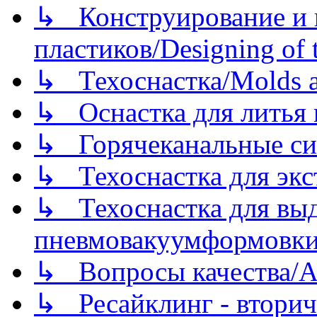
↳ Конструирование и п
пластиков/Designing of t
↳ Техоснастка/Molds a
↳ Оснастка для литья 
↳ Горячеканальные си
↳ Техоснастка для экс
↳ Техоснастка для вы
пневмовакуумформовк
↳ Вопросы качества/Abo
↳ Ресайклинг - вторич