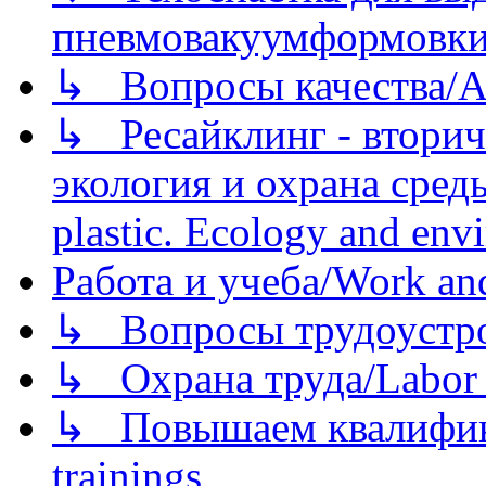
пневмовакуумформовк
↳ Вопросы качества/Abo
↳ Ресайклинг - вторич
экология и охрана среды/
plastic. Ecology and env
Работа и учеба/Work an
↳ Вопросы трудоустрой
↳ Охрана труда/Labor p
↳ Повышаем квалификац
trainings