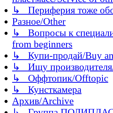
↳ Периферия тоже обору
Разное/Other
↳ Вопросы к специали
from beginners
↳ Купи-продай/Buy and
↳ Ищу производителя/
↳ Оффтопик/Offtopic
↳ Кунсткамера
Архив/Archive
↳ Группа ПОЛИПЛА