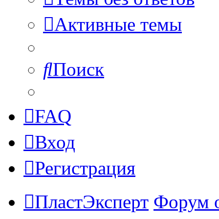
Активные темы
Поиск
FAQ
Вход
Регистрация
ПластЭксперт
Форум 