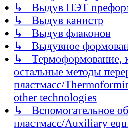
↳ Выдув ПЭТ префор
↳ Выдув канистр
↳ Выдув флаконов
↳ Выдувное формован
↳ Термоформование, ка
остальные методы пере
пластмасс/Thermoforming
other technologies
↳ Вспомогательное об
пластмасс/Auxiliary equi