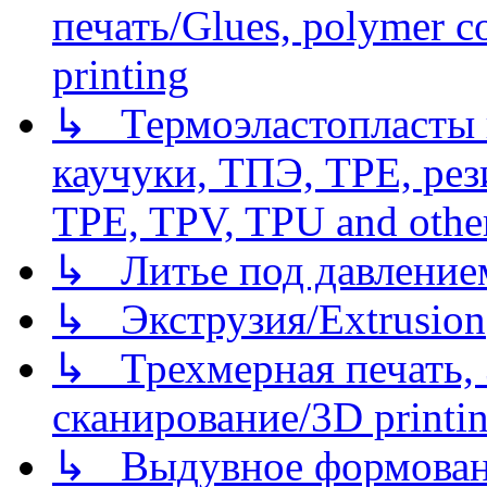
печать/Glues, polymer co
printing
↳ Термоэластопласты и
каучуки, ТПЭ, TPE, рез
TPE, TPV, TPU and other
↳ Литье под давлением/
↳ Экструзия/Extrusion
↳ Трехмерная печать,
сканирование/3D printin
↳ Выдувное формован