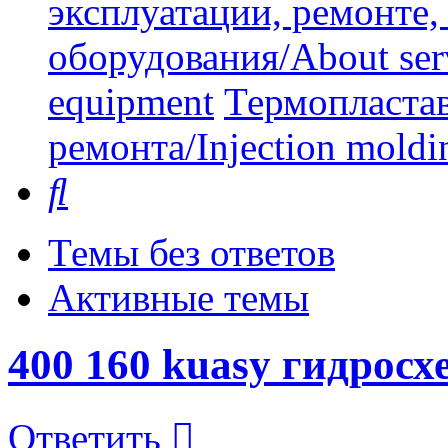
эксплуатации, ремонте
оборудования/About serv
equipment
Термопластав
ремонта/Injection moldin
Поиск
Темы без ответов
Активные темы
400 160 kuasy гидросх
Ответить