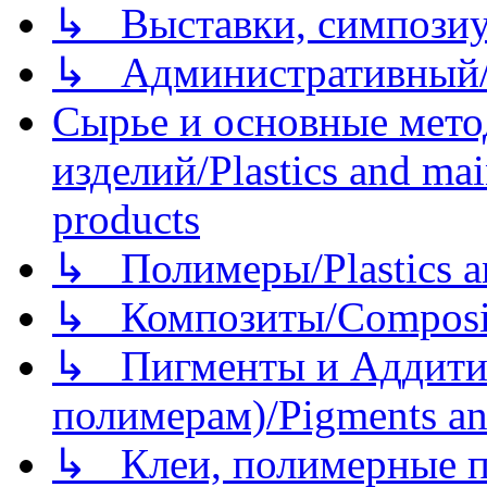
↳ Выставки, симпозиу
↳ Административный/
Сырье и основные мето
изделий/Plastics and mai
products
↳ Полимеры/Plastics a
↳ Композиты/Сomposite
↳ Пигменты и Аддитив
полимерам)/Pigments an
↳ Клеи, полимерные по