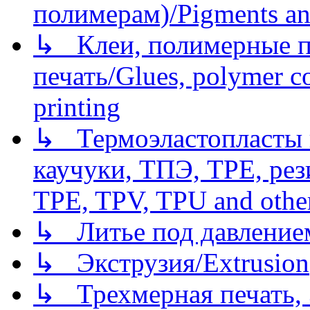
полимерам)/Pigments an
↳ Клеи, полимерные по
печать/Glues, polymer co
printing
↳ Термоэластопласты и
каучуки, ТПЭ, TPE, рез
TPE, TPV, TPU and other
↳ Литье под давлением/
↳ Экструзия/Extrusion
↳ Трехмерная печать,