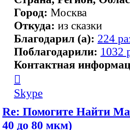
Город:
Москва
Откуда:
из сказки
Благодарил (а):
224 ра
Поблагодарили:
1032 
Контактная информац
Контактная
информация
пользователя
Kirilliq
Skype
Re: Помогите Найти Ма
40 до 80 мкм)