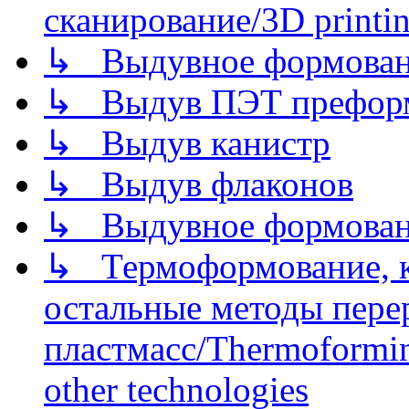
сканирование/3D printin
↳ Выдувное формован
↳ Выдув ПЭТ префор
↳ Выдув канистр
↳ Выдув флаконов
↳ Выдувное формован
↳ Термоформование, ка
остальные методы пере
пластмасс/Thermoforming
other technologies