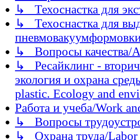
↳ Техоснастка для экс
↳ Техоснастка для вы
пневмовакуумформовк
↳ Вопросы качества/Abo
↳ Ресайклинг - вторич
экология и охрана среды/
plastic. Ecology and env
Работа и учеба/Work an
↳ Вопросы трудоустрой
↳ Охрана труда/Labor p