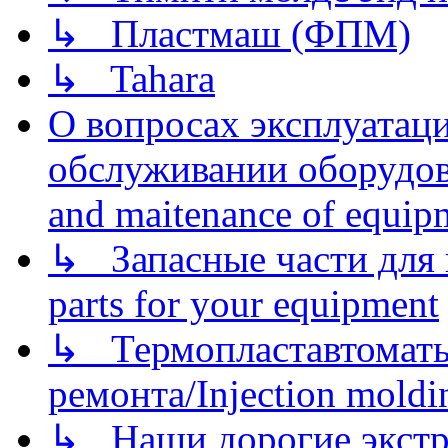
↳ Пластмаш (ФПМ)
↳ Tahara
О вопросах эксплуатаци
обслуживании оборудова
and maitenance of equip
↳ Запасные части для 
parts for your equipment
↳ Термопластавтоматы 
ремонта/Injection moldin
↳ Наши дорогие экстру