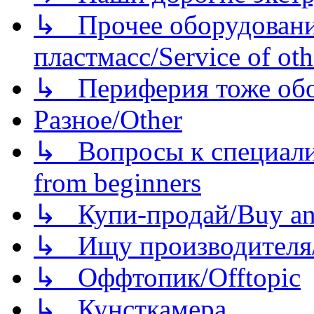
↳ Прочее оборудовани
пластмасс/Service of oth
↳ Периферия тоже обору
Разное/Other
↳ Вопросы к специали
from beginners
↳ Купи-продай/Buy and
↳ Ищу производителя/
↳ Оффтопик/Offtopic
↳ Кунсткамера