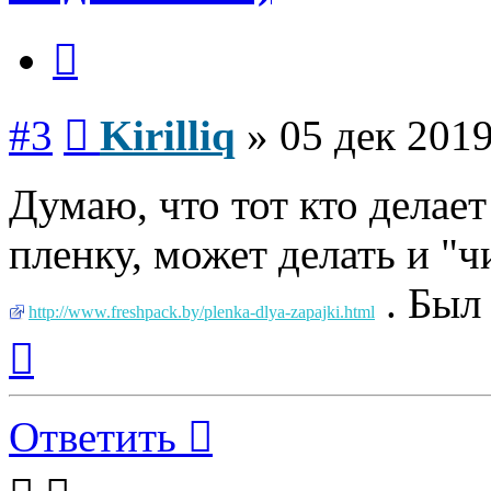
Цитата
Сообщение
#3
Kirilliq
»
05 дек 2019
Думаю, что тот кто дела
пленку, может делать и "
. Был 
http://www.freshpack.by/plenka-dlya-zapajki.html
Вернуться
к
началу
Ответить