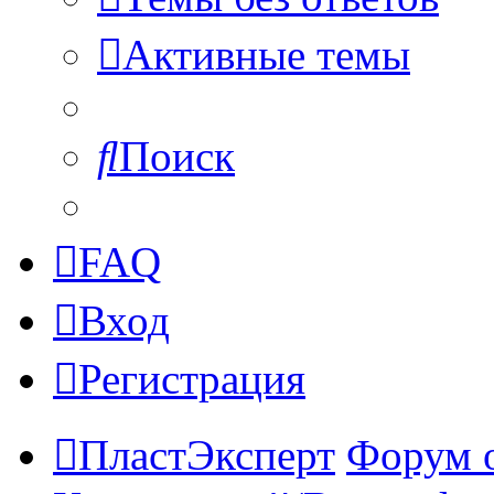
Активные темы
Поиск
FAQ
Вход
Регистрация
ПластЭксперт
Форум 