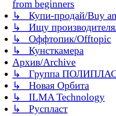
from beginners
↳ Купи-продай/Buy and
↳ Ищу производителя/
↳ Оффтопик/Offtopic
↳ Кунсткамера
Архив/Archive
↳ Группа ПОЛИПЛА
↳ Новая Орбита
↳ ILMA Technology
↳ Руспласт