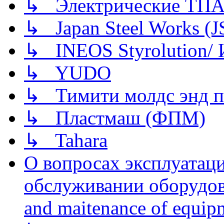
↳ Электрические ТПА
↳ Japan Steel Works (
↳ INEOS Styrolution
↳ YUDO
↳ Тимити молдс энд п
↳ Пластмаш (ФПМ)
↳ Tahara
О вопросах эксплуатаци
обслуживании оборудова
and maitenance of equip