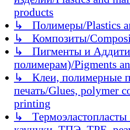
products
↳ Полимеры/Plastics a
↳ Композиты/Сomposite
↳ Пигменты и Аддитив
полимерам)/Pigments an
↳ Клеи, полимерные по
печать/Glues, polymer co
printing
↳ Термоэластопласты и
каучуки, ТПЭ, TPE, рез