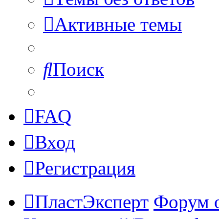
Активные темы
Поиск
FAQ
Вход
Регистрация
ПластЭксперт
Форум 