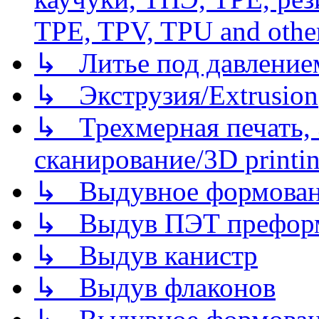
TPE, TPV, TPU and other
↳ Литье под давлением/
↳ Экструзия/Extrusion
↳ Трехмерная печать,
сканирование/3D printin
↳ Выдувное формован
↳ Выдув ПЭТ префор
↳ Выдув канистр
↳ Выдув флаконов