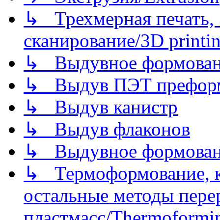
↳ Трехмерная печать,
сканирование/3D printin
↳ Выдувное формован
↳ Выдув ПЭТ префор
↳ Выдув канистр
↳ Выдув флаконов
↳ Выдувное формован
↳ Термоформование, ка
остальные методы пере
пластмасс/Thermoforming