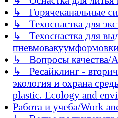
↳ Оснастка для литья 
↳ Горячеканальные си
↳ Техоснастка для экс
↳ Техоснастка для вы
пневмовакуумформовк
↳ Вопросы качества/Abo
↳ Ресайклинг - вторич
экология и охрана среды/
plastic. Ecology and env
Работа и учеба/Work an