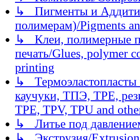
↳ Пигменты и Аддитив
полимерам)/Pigments an
↳ Клеи, полимерные по
печать/Glues, polymer co
printing
↳ Термоэластопласты и
каучуки, ТПЭ, TPE, рез
TPE, TPV, TPU and other
↳ Литье под давлением/
↳ Экструзия/Extrusion