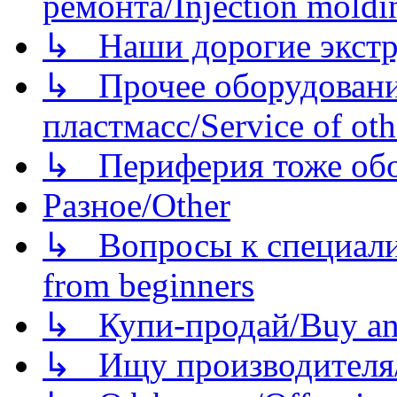
ремонта/Injection moldin
↳ Наши дорогие экстру
↳ Прочее оборудовани
пластмасс/Service of oth
↳ Периферия тоже обору
Разное/Other
↳ Вопросы к специали
from beginners
↳ Купи-продай/Buy and
↳ Ищу производителя/