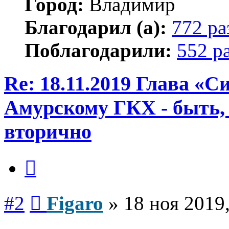
Город:
Владимир
Благодарил (а):
772 ра
Поблагодарили:
552 р
Re: 18.11.2019 Глава «Си
Амурскому ГКХ - быть, 
вторично
Цитата
Сообщение
#2
Figaro
»
18 ноя 2019,