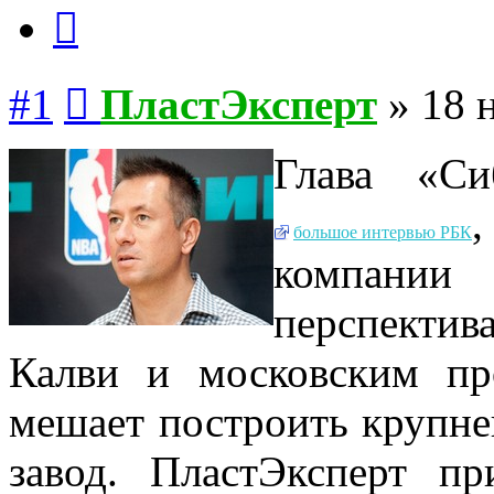
Цитата
Сообщение
#1
ПластЭксперт
»
18 
Глава «С
большое интервью РБК
компании
перспекти
Калви и московским пр
мешает построить крупн
завод. ПластЭксперт п