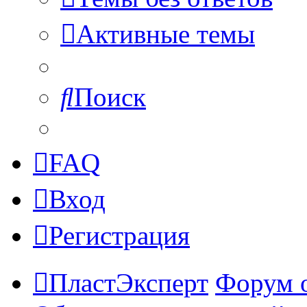
Активные темы
Поиск
FAQ
Вход
Регистрация
ПластЭксперт
Форум 