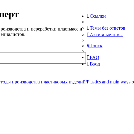
перт
Ссылки
Темы без ответов
роизводства и переработки пластмасс и
пециалистов.
Активные темы
Поиск
FAQ
Вход
ды производства пластиковых изделий/Plastics and main ways of pr