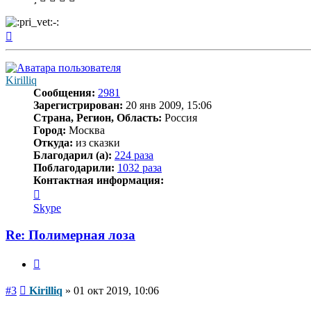
Вернуться
к
началу
Kirilliq
Сообщения:
2981
Зарегистрирован:
20 янв 2009, 15:06
Страна, Регион, Область:
Россия
Город:
Москва
Откуда:
из сказки
Благодарил (а):
224 раза
Поблагодарили:
1032 раза
Контактная информация:
Контактная
информация
Skype
пользователя
Kirilliq
Re: Полимерная лоза
Цитата
Сообщение
#3
Kirilliq
»
01 окт 2019, 10:06