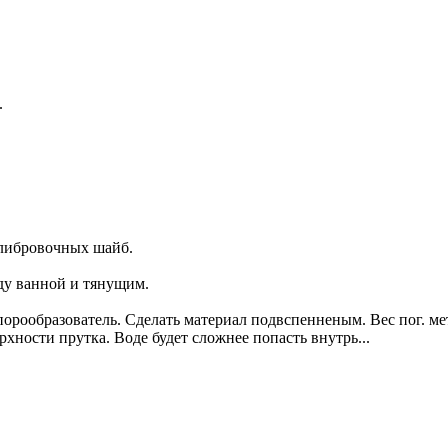
.
алибровочных шайб.
ду ванной и тянущим.
порообразователь. Сделать материал подвспенненым. Вес пог. мет
хности прутка. Воде будет сложнее попасть внутрь...