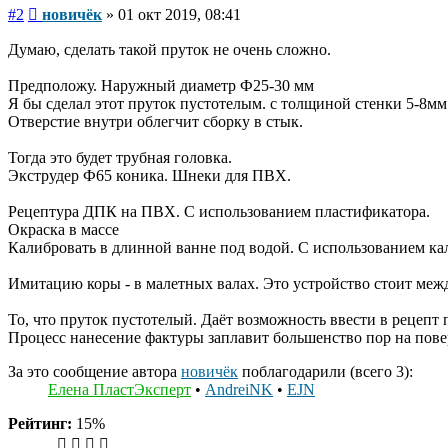
Сообщение
#2
новичёк
»
01 окт 2019, 08:41
Думаю, сделать такой пруток не очень сложно.
Предположу. Наружный диаметр Ф25-30 мм
Я бы сделал этот пруток пустотелым. с толщиной стенки 5-8мм
Отверстие внутри облегчит сборку в стык.
Тогда это будет трубная головка.
Экструдер Ф65 коника. Шнеки для ПВХ.
Рецептура ДПК на ПВХ. С использованием пластификатора.
Окраска в массе
Калибровать в длинной ванне под водой. С использованием к
Имитацию коры - в малетных валах. Это устройство стоит меж
То, что пруток пустотелый. Даёт возможность ввести в рецепт 
Процесс нанесение фактуры заплавит большенство пор на повер
За это сообщение автора
новичёк
поблагодарили (всего 3):
Елена ПластЭксперт
•
AndreiNK
•
EJN
Рейтинг:
15%