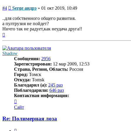
Сообщение
#4
Serge андрэ
»
01 окт 2019, 10:49
..для собственного общего развития.
а пултрузия не пойдет?
Ничто так не радует,как неудача друга!!
Вернуться
к
началу
Shadow
Сообщения:
2956
Зарегистрирован:
12 мар 2009, 12:53
Страна, Регион, Область:
Россия
Город:
Томск
Откуда:
Tomsk
Благодарил (а):
245 раз
Поблагодарили:
646 раз
Контактная информация:
Контактная
информация
Сайт
пользователя
Shadow
Re: Полимерная лоза
Цитата