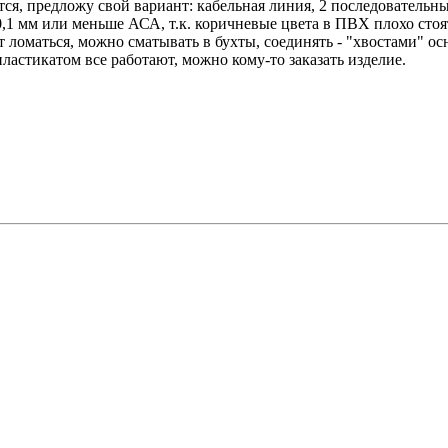
ится, предложу свой вариант: кабельная линия, 2 последователь
1 мм или меньше АСА, т.к. коричневые цвета в ПВХ плохо стоят 
т ломаться, можно сматывать в бухты, соединять - "хвостами" о
 пластикатом все работают, можно кому-то заказать изделие.