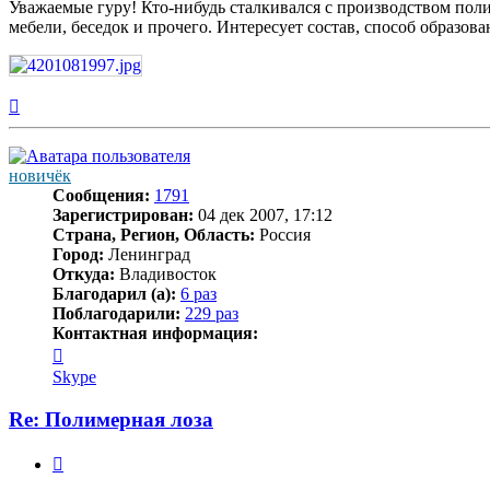
Уважаемые гуру! Кто-нибудь сталкивался с производством пол
мебели, беседок и прочего. Интересует состав, способ образов
Вернуться
к
началу
новичёк
Сообщения:
1791
Зарегистрирован:
04 дек 2007, 17:12
Страна, Регион, Область:
Россия
Город:
Ленинград
Откуда:
Владивосток
Благодарил (а):
6 раз
Поблагодарили:
229 раз
Контактная информация:
Контактная
информация
Skype
пользователя
новичёк
Re: Полимерная лоза
Цитата