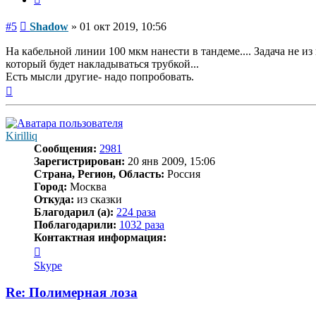
Сообщение
#5
Shadow
»
01 окт 2019, 10:56
На кабельной линии 100 мкм нанести в тандеме.... Задача не и
который будет накладываться трубкой...
Есть мысли другие- надо попробовать.
Вернуться
к
началу
Kirilliq
Сообщения:
2981
Зарегистрирован:
20 янв 2009, 15:06
Страна, Регион, Область:
Россия
Город:
Москва
Откуда:
из сказки
Благодарил (а):
224 раза
Поблагодарили:
1032 раза
Контактная информация:
Контактная
информация
Skype
пользователя
Kirilliq
Re: Полимерная лоза