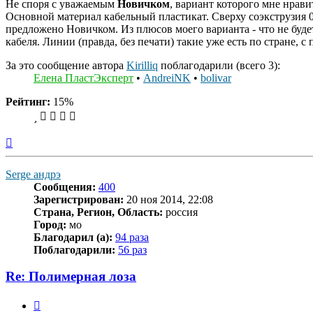
Не споря с уважаемым
Новичком
, вариант которого мне нрав
Основной материал кабельный пластикат. Сверху соэкструзия 0,
предложено Новичком. Из плюсов моего варианта - что не буде
кабеля. Линии (правда, без печати) такие уже есть по стране, с
За это сообщение автора
Kirilliq
поблагодарили (всего 3):
Елена ПластЭксперт
•
AndreiNK
•
bolivar
Рейтинг:
15%
Вернуться
к
началу
Serge андрэ
Сообщения:
400
Зарегистрирован:
20 ноя 2014, 22:08
Страна, Регион, Область:
россия
Город:
мо
Благодарил (а):
94 раза
Поблагодарили:
56 раз
Re: Полимерная лоза
Цитата