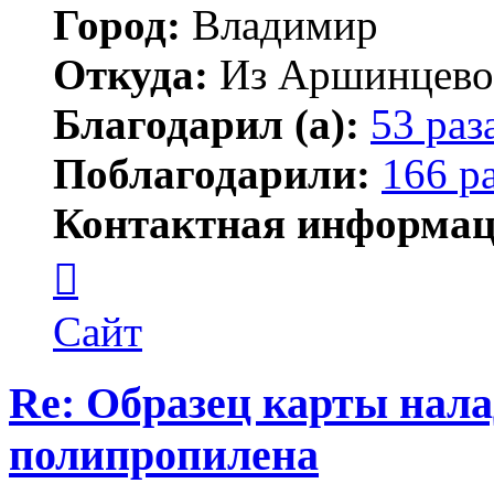
Город:
Владимир
Откуда:
Из Аршинцево, 
Благодарил (а):
53 раз
Поблагодарили:
166 р
Контактная информац
Контактная
информация
пользователя
Бегемот
Сайт
Re: Образец карты нал
полипропилена