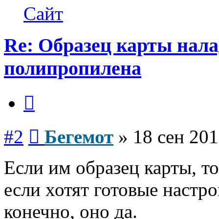
Бегемот
Сайт
Re: Образец карты нал
полипропилена
Цитата
Сообщение
#2
Бегемот
»
18 сен 201
Если им образец карты, то
если хотят готовые настро
конечно, оно да.