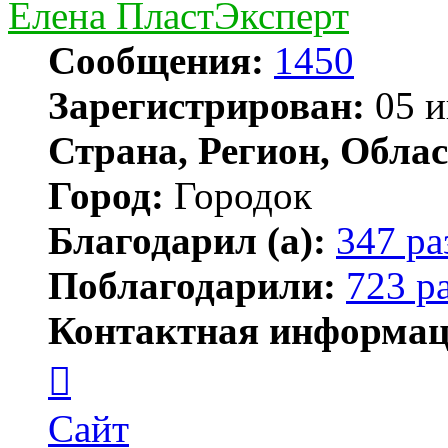
Елена ПластЭксперт
Сообщения:
1450
Зарегистрирован:
05 и
Страна, Регион, Облас
Город:
Городок
Благодарил (а):
347 ра
Поблагодарили:
723 р
Контактная информац
Контактная
информация
пользователя
Елена
Сайт
ПластЭксперт