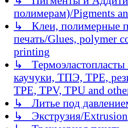
↳ Пигменты и Аддитив
полимерам)/Pigments an
↳ Клеи, полимерные по
печать/Glues, polymer co
printing
↳ Термоэластопласты и
каучуки, ТПЭ, TPE, рез
TPE, TPV, TPU and other
↳ Литье под давлением/
↳ Экструзия/Extrusion