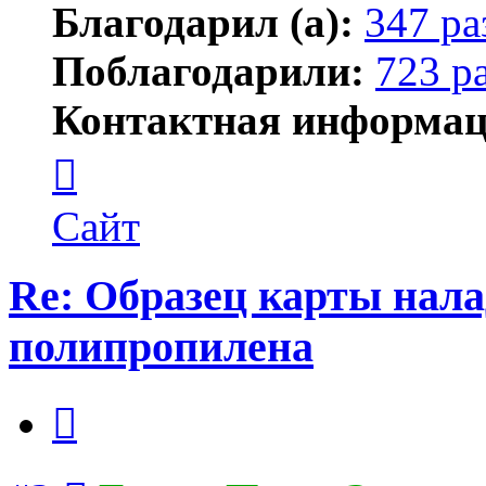
Благодарил (а):
347 ра
Поблагодарили:
723 р
Контактная информац
Контактная
информация
пользователя
Елена
Сайт
ПластЭксперт
Re: Образец карты нал
полипропилена
Цитата
Сообщение