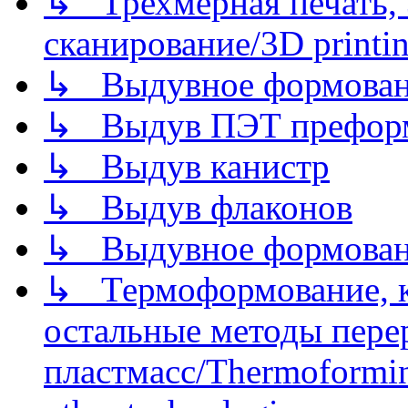
↳ Трехмерная печать,
сканирование/3D printin
↳ Выдувное формован
↳ Выдув ПЭТ префор
↳ Выдув канистр
↳ Выдув флаконов
↳ Выдувное формован
↳ Термоформование, ка
остальные методы пере
пластмасс/Thermoforming