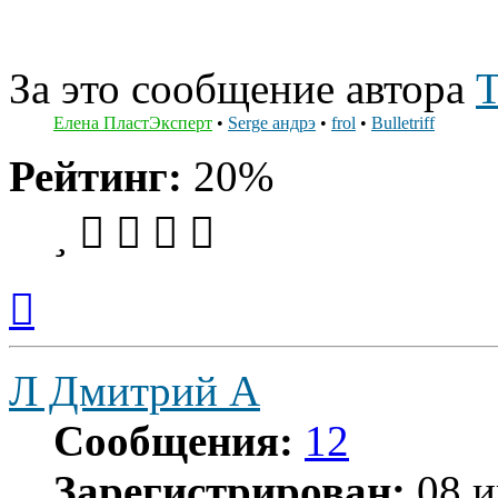
За это сообщение автора
Т
Елена ПластЭксперт
•
Serge андрэ
•
frol
•
Bulletriff
Рейтинг:
20%
Вернуться
к
началу
Л Дмитрий А
Сообщения:
12
Зарегистрирован:
08 и