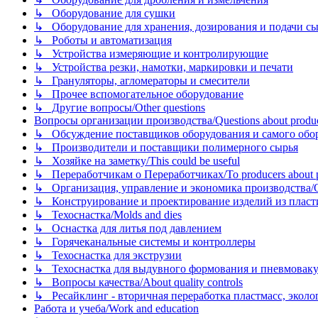
↳ Оборудование для сушки
↳ Оборудование для хранения, дозирования и подачи сы
↳ Роботы и автоматизация
↳ Устройства измеряющие и контролирующие
↳ Устройства резки, намотки, маркировки и печати
↳ Грануляторы, агломераторы и смесители
↳ Прочее вспомогательное оборудование
↳ Другие вопросы/Other questions
Вопросы организации производства/Questions about product
↳ Обсуждение поставщиков оборудования и самого оборудо
↳ Производители и поставщики полимерного сырья
↳ Хозяйке на заметку/This could be useful
↳ Переработчикам о Переработчиках/To producers about p
↳ Организация, управление и экономика производства/Org
↳ Конструирование и проектирование изделий из пластиков
↳ Техоснастка/Molds and dies
↳ Оснастка для литья под давлением
↳ Горячеканальные системы и контроллеры
↳ Техоснастка для экструзии
↳ Техоснастка для выдувного формования и пневмовак
↳ Вопросы качества/About quality controls
↳ Ресайклинг - вторичная переработка пластмасс, экология и
Работа и учеба/Work and education