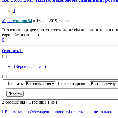
Цитата
Сообщение
#2
технолог54
»
16 сен 2019, 08:30
Это конечно радует, но хотелось бы, чтобы линейные марки вып
европейских аналагов.
Вернуться
к
началу
Ответить
Версия для печати
Показать:
Поле сортировки:
2 сообщения • Страница
1
из
1
Вернуться в «Обсуждение новостей пластмасс и не только»