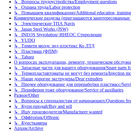
↳ Вопросы трудоустройства/Employment questions
↳ Охрана труда/Labor protection
↳ Повышаем квалификацию/Additional education, training
Коммерческие разделы (приглашаются заинтересованные орг
↳ Электрические ТПА Navis
↳ Japan Steel Works (JSW)
↳ INEOS Styrolution/ ИНЕОС Стиролюшн
↳ YUDO
↳ Тимити молдс энд плэстикс Ко ЛТД
↳ Пластмаш (ФПМ)
↳ Tahara
О вопросах эксплуатации, ремонте, техническом обслужива
↳ Запасные части для вашего оборудования/Spare parts fo
↳ Термопластавтоматы не могут без ремонта/Injection mold
↳ Наши дорогие экструдеры/Dear extruders
↳ Прочее оборудование для переработки пластмасс/Service o
↳ Периферия тоже оборудование/Service of auxiliaries
Разное/Other
↳ Вопросы к специалистам от начинающих/Questions fro
↳ Купи-продай/Buy and sell
↳ Ищу производителя/Manufacturer wanted
↳ Оффтопик/Offtopic
↳ Кунсткамера
Архив/Archive