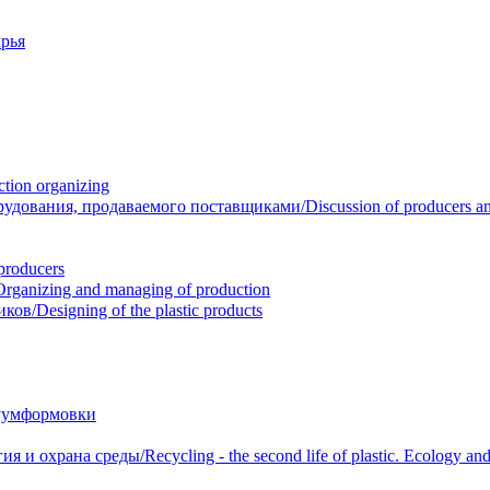
рья
ion organizing
вания, продаваемого поставщиками/Discussion of producers and r
roducers
anizing and managing of production
/Designing of the plastic products
уумформовки
 охрана среды/Recycling - the second life of plastic. Ecology and 