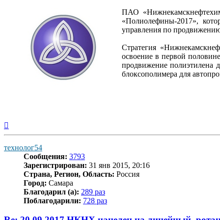
ПАО «Нижнекамскнефтехим»
«Полиолефины-2017», кото
управления по продвижению
Стратегия «Нижнекамскнефт
освоение в первой половин
продвижение полиэтилена д
блоксополимера для автопр
Вернуться
к
началу
технолог54
Сообщения:
3793
Зарегистрирован:
31 янв 2015, 20:16
Страна, Регион, Область:
Россия
Город:
Самара
Благодарил (а):
289 раз
Поблагодарили:
728 раз
Re: 20.09.2017 НКНХ нацелен на линейный, рот