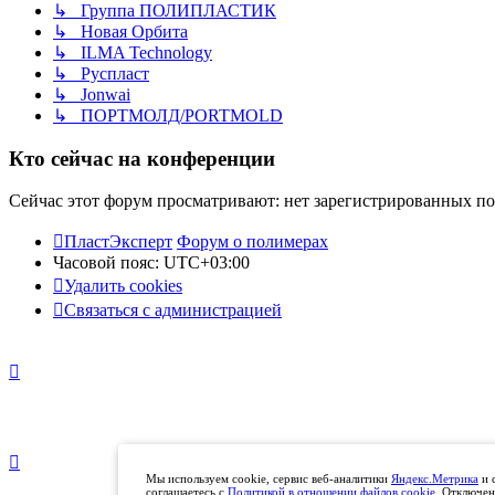
↳ Группа ПОЛИПЛАСТИК
↳ Новая Орбита
↳ ILMA Technology
↳ Руспласт
↳ Jonwai
↳ ПОРТМОЛД/PORTMOLD
Кто сейчас на конференции
Сейчас этот форум просматривают: нет зарегистрированных пол
ПластЭксперт
Форум о полимерах
Часовой пояс:
UTC+03:00
Удалить cookies
Связаться с администрацией
Мы используем cookie, сервис веб-аналитики
Яндекс.Метрика
и 
соглашаетесь с
Политикой в отношении файлов cookie
. Отключен