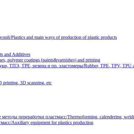
Plastics and main ways of production of plastic products
 and Additives
polymer coatings (paints&varnishes) and printing
и, ТПЭ, TPE, резина и пр. эластомеры/Rubber, TPE, TPV, TPU an
inting, 3D scanning, etc
тоды переработки пластмасс/Thermoforming, calendering, welding
/Auxiliary equipment for plastics production