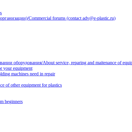
s
анизации)/Commercial forums (contact adv@e-plastic.ru)
нии оборудования/About service, reparing and maitenance of equi
r your equipment
ing machines need in repair
f other equipment for plastics
m beginners