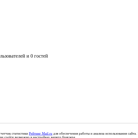
ьзователей и 0 гостей
счетчик статистики
Рейтинг Mail.ru
для обеспечения работы и анализа использования сайта.
ие cookie возможно в настройках вашего браузера.