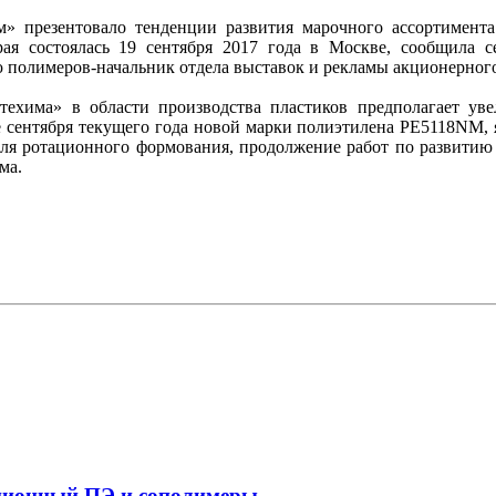
 презентовало тенденции развития марочного ассортимента
рая состоялась 19 сентября 2017 года в Москве, сообщила 
 полимеров-начальник отдела выставок и рекламы акционерног
ехима» в области производства пластиков предполагает уве
е сентября текущего года новой марки полиэтилена РЕ5118NM,
ля ротационного формования, продолжение работ по развитию 
ома.
ационный ПЭ и сополимеры