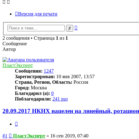
Версия для печати
Расширенный
Поиск
поиск
2 сообщения • Страница
1
из
1
Сообщение
Автор
ПластЭксперт
Сообщения:
1247
Зарегистрирован:
10 янв 2007, 13:57
Страна, Регион, Область:
Россия
Город:
Москва
Благодарил (а):
0
Поблагодарили:
241 раз
20.09.2017 НКНХ нацелен на линейный, ротацио
Цитата
Сообщение
#1
ПластЭксперт
»
16 сен 2019, 07:40