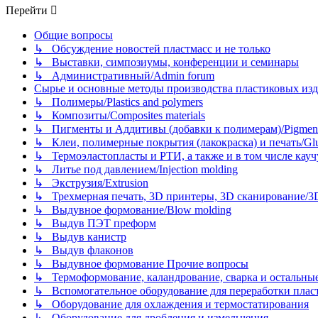
Перейти
Общие вопросы
↳ Обсуждение новостей пластмасс и не только
↳ Выставки, симпозиумы, конференции и семинары
↳ Административный/Admin forum
Сырье и основные методы производства пластиковых изделий/
↳ Полимеры/Plastics and polymers
↳ Композиты/Сomposites materials
↳ Пигменты и Аддитивы (добавки к полимерам)/Pigments
↳ Клеи, полимерные покрытия (лакокраска) и печать/Glues, 
↳ Термоэластопласты и РТИ, а также и в том числе каучук
↳ Литье под давлением/Injection molding
↳ Экструзия/Extrusion
↳ Трехмерная печать, 3D принтеры, 3D сканирование/3D pr
↳ Выдувное формование/Blow molding
↳ Выдув ПЭТ преформ
↳ Выдув канистр
↳ Выдув флаконов
↳ Выдувное формование Прочие вопросы
↳ Термоформование, каландрование, сварка и остальные ме
↳ Вспомогательное оборудование для переработки пластмасс
↳ Оборудование для охлаждения и термостатирования
↳ Оборудование для дробления и измельчения