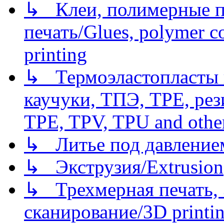
↳ Клеи, полимерные по
печать/Glues, polymer co
printing
↳ Термоэластопласты и
каучуки, ТПЭ, TPE, рез
TPE, TPV, TPU and other
↳ Литье под давлением/
↳ Экструзия/Extrusion
↳ Трехмерная печать,
сканирование/3D printin