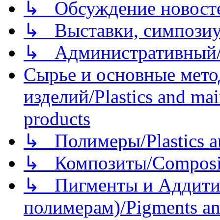
↳ Обсуждение новостей
↳ Выставки, симпозиу
↳ Административный/
Сырье и основные мето
изделий/Plastics and mai
products
↳ Полимеры/Plastics a
↳ Композиты/Сomposite
↳ Пигменты и Аддитив
полимерам)/Pigments an