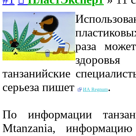
Использо
пластиков
раза может
здоровья
танзанийские специалист
серьеза пишет
.
ИА Regnum
По информации танзан
Mtanzania, информаци