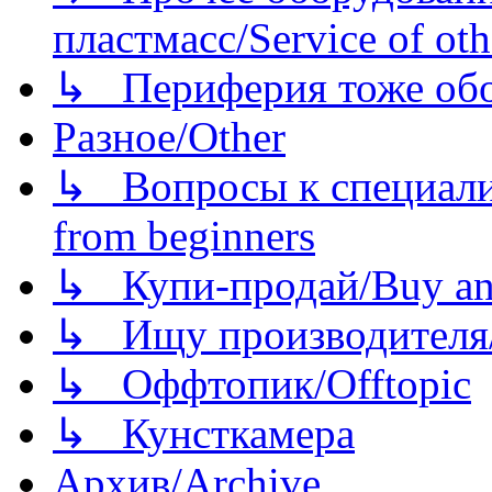
пластмасс/Service of oth
↳ Периферия тоже обору
Разное/Other
↳ Вопросы к специали
from beginners
↳ Купи-продай/Buy and
↳ Ищу производителя/
↳ Оффтопик/Offtopic
↳ Кунсткамера
Архив/Archive