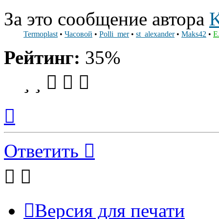
За это сообщение автора
K
Termoplast
•
Часовой
•
Polli_mer
•
st_alexander
•
Maks42
•
Е
Рейтинг:
35%
Вернуться
к
началу
Ответить
Версия для печати