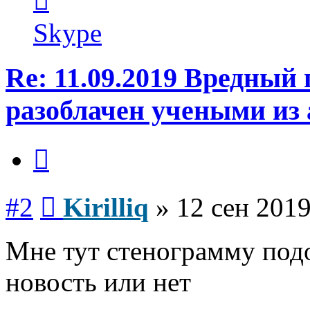
пользователя
Kirilliq
Skype
Re: 11.09.2019 Вредный
разоблачен учеными из
Цитата
Сообщение
#2
Kirilliq
»
12 сен 2019
Мне тут стенограмму подо
новость или нет