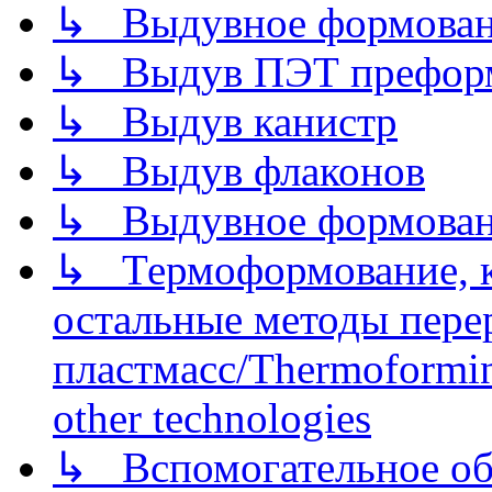
↳ Выдувное формован
↳ Выдув ПЭТ префор
↳ Выдув канистр
↳ Выдув флаконов
↳ Выдувное формован
↳ Термоформование, ка
остальные методы пере
пластмасс/Thermoforming
other technologies
↳ Вспомогательное об