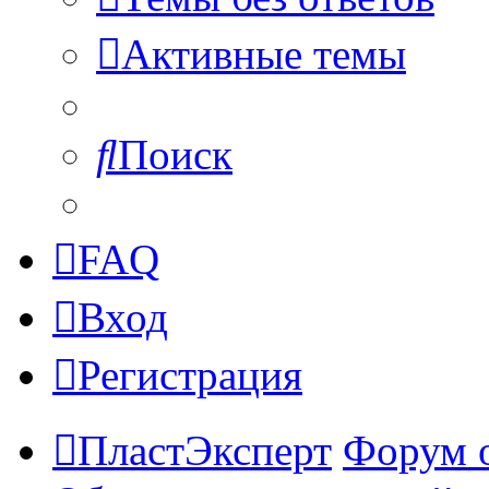
Активные темы
Поиск
FAQ
Вход
Регистрация
ПластЭксперт
Форум 