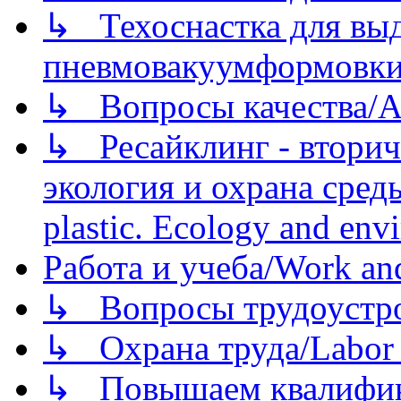
↳ Техоснастка для вы
пневмовакуумформовк
↳ Вопросы качества/Abo
↳ Ресайклинг - вторич
экология и охрана среды/
plastic. Ecology and env
Работа и учеба/Work an
↳ Вопросы трудоустрой
↳ Охрана труда/Labor p
↳ Повышаем квалификац