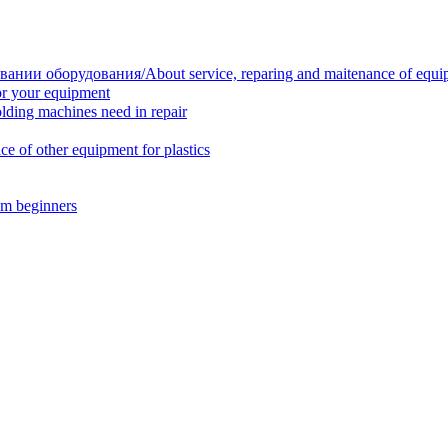
нии оборудования/About service, reparing and maitenance of equi
r your equipment
ing machines need in repair
f other equipment for plastics
m beginners