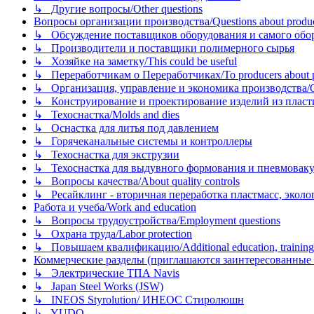
↳ Другие вопросы/Other questions
Вопросы организации производства/Questions about product
↳ Обсуждение поставщиков оборудования и самого оборудо
↳ Производители и поставщики полимерного сырья
↳ Хозяйке на заметку/This could be useful
↳ Переработчикам о Переработчиках/To producers about p
↳ Организация, управление и экономика производства/Org
↳ Конструирование и проектирование изделий из пластиков
↳ Техоснастка/Molds and dies
↳ Оснастка для литья под давлением
↳ Горячеканальные системы и контроллеры
↳ Техоснастка для экструзии
↳ Техоснастка для выдувного формования и пневмовак
↳ Вопросы качества/About quality controls
↳ Ресайклинг - вторичная переработка пластмасс, экология и
Работа и учеба/Work and education
↳ Вопросы трудоустройства/Employment questions
↳ Охрана труда/Labor protection
↳ Повышаем квалификацию/Additional education, training
Коммерческие разделы (приглашаются заинтересованные орг
↳ Электрические ТПА Navis
↳ Japan Steel Works (JSW)
↳ INEOS Styrolution/ ИНЕОС Стиролюшн
↳ YUDO