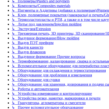
↳ Полимеры/Plastics and polymers
↳ Композиты/Сomposites materials
↳ Пигменты и Аддитивы (добавки к полимерам)/Pigments
↳ Клеи, полимерные покрытия (лакокраска) и печать/Glues, 
↳ Термоэластопласты и РТИ, а также и в том числе каучук
↳ Литье под давлением/Injection molding
↳ Экструзия/Extrusion
↳ Трехмерная печать, 3D принтеры, 3D сканирование/3D pr
↳ Выдувное формование/Blow molding
↳ Выдув ПЭТ преформ
↳ Выдув канистр
↳ Выдув флаконов
↳ Выдувное формование Прочие вопросы
↳ Термоформование, каландрование, сварка и остальные ме
↳ Вспомогательное оборудование для переработки пластмасс
↳ Оборудование для охлаждения и термостатирования
↳ Оборудование для дробления и измельчения
↳ Оборудование для сушки
↳ Оборудование для хранения, дозирования и подачи сы
↳ Роботы и автоматизация
↳ Устройства измеряющие и контролирующие
↳ Устройства резки, намотки, маркировки и печати
↳ Грануляторы, агломераторы и смесители
↳ Прочее вспомогательное оборудование