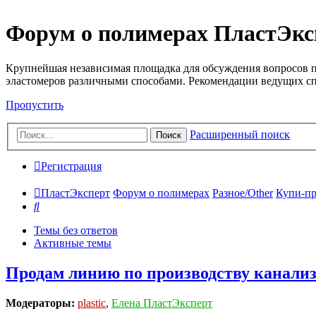
Форум о полимерах ПластЭкс
Крупнейшая независимая площадка для обсуждения вопросов п
эластомеров различными способами. Рекомендации ведущих с
Пропустить
Расширенный поиск
Поиск
Регистрация
ПластЭксперт
Форум о полимерах
Разное/Other
Купи-пр
Поиск
Темы без ответов
Активные темы
Продам линию по производству канали
Модераторы:
plastic
,
Елена ПластЭксперт