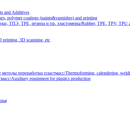
 and Additives
polymer coatings (paints&varnishes) and printing
и, ТПЭ, TPE, резина и пр. эластомеры/Rubber, TPE, TPV, TPU an
inting, 3D scanning, etc
тоды переработки пластмасс/Thermoforming, calendering, welding
/Auxiliary equipment for plastics production
рья