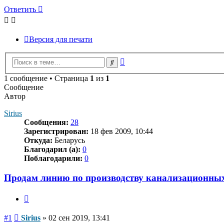
Ответить
Версия для печати
Расширенный
Поиск
поиск
1 сообщение • Страница
1
из
1
Сообщение
Автор
Sirius
Сообщения:
28
Зарегистрирован:
18 фев 2009, 10:44
Откуда:
Беларусь
Благодарил (а):
0
Поблагодарили:
0
Продам линию по производству канализационных
Цитата
Сообщение
#1
Sirius
»
02 сен 2019, 13:41