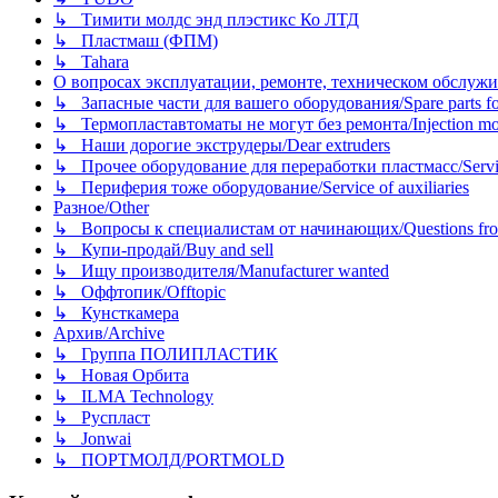
↳ Тимити молдс энд плэстикс Ко ЛТД
↳ Пластмаш (ФПМ)
↳ Tahara
О вопросах эксплуатации, ремонте, техническом обслужива
↳ Запасные части для вашего оборудования/Spare parts fo
↳ Термопластавтоматы не могут без ремонта/Injection mold
↳ Наши дорогие экструдеры/Dear extruders
↳ Прочее оборудование для переработки пластмасс/Service o
↳ Периферия тоже оборудование/Service of auxiliaries
Разное/Other
↳ Вопросы к специалистам от начинающих/Questions fro
↳ Купи-продай/Buy and sell
↳ Ищу производителя/Manufacturer wanted
↳ Оффтопик/Offtopic
↳ Кунсткамера
Архив/Archive
↳ Группа ПОЛИПЛАСТИК
↳ Новая Орбита
↳ ILMA Technology
↳ Руспласт
↳ Jonwai
↳ ПОРТМОЛД/PORTMOLD