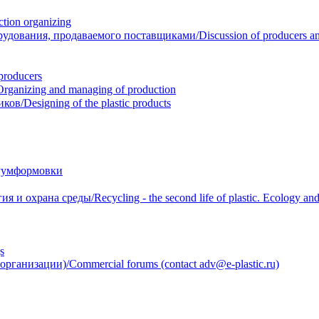
ion organizing
вания, продаваемого поставщиками/Discussion of producers and r
roducers
anizing and managing of production
/Designing of the plastic products
уумформовки
 охрана среды/Recycling - the second life of plastic. Ecology and 
s
анизации)/Commercial forums (contact adv@e-plastic.ru)