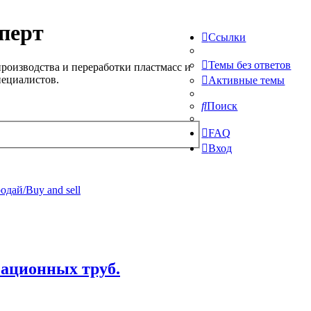
перт
Ссылки
Темы без ответов
роизводства и переработки пластмасс и
пециалистов.
Активные темы
Поиск
FAQ
Вход
одай/Buy and sell
зационных труб.