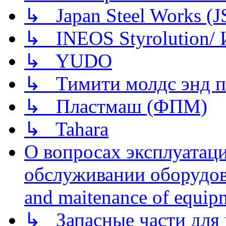
↳ Japan Steel Works (
↳ INEOS Styrolution
↳ YUDO
↳ Тимити молдс энд п
↳ Пластмаш (ФПМ)
↳ Tahara
О вопросах эксплуатаци
обслуживании оборудова
and maitenance of equip
↳ Запасные части для 