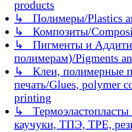
products
↳ Полимеры/Plastics a
↳ Композиты/Сomposite
↳ Пигменты и Аддитив
полимерам)/Pigments an
↳ Клеи, полимерные по
печать/Glues, polymer co
printing
↳ Термоэластопласты и
каучуки, ТПЭ, TPE, рез