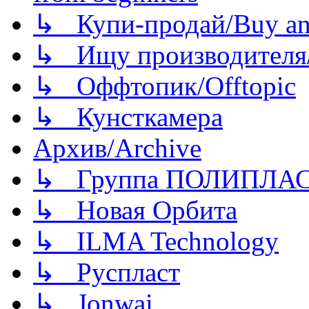
↳ Купи-продай/Buy and
↳ Ищу производителя/
↳ Оффтопик/Offtopic
↳ Кунсткамера
Архив/Archive
↳ Группа ПОЛИПЛА
↳ Новая Орбита
↳ ILMA Technology
↳ Руспласт
↳ Jonwai