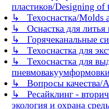
пластиков/Designing of t
↳ Техоснастка/Molds a
↳ Оснастка для литья 
↳ Горячеканальные си
↳ Техоснастка для экс
↳ Техоснастка для вы
пневмовакуумформовк
↳ Вопросы качества/Abo
↳ Ресайклинг - вторич
экология и охрана среды/