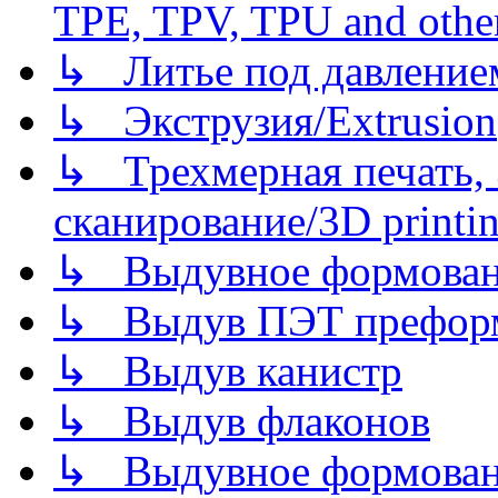
TPE, TPV, TPU and other
↳ Литье под давлением/
↳ Экструзия/Extrusion
↳ Трехмерная печать,
сканирование/3D printin
↳ Выдувное формован
↳ Выдув ПЭТ префор
↳ Выдув канистр
↳ Выдув флаконов
↳ Выдувное формован