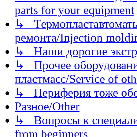
parts for your equipment
↳ Термопластавтоматы 
ремонта/Injection moldin
↳ Наши дорогие экстру
↳ Прочее оборудовани
пластмасс/Service of oth
↳ Периферия тоже обору
Разное/Other
↳ Вопросы к специали
from beginners