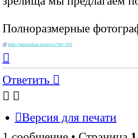
зрелища мы предлагаем п
Полноразмерные фотограф
http://japanplast.ru/news/?id=101
Вернуться
к
началу
Ответить
Версия для печати
1 сообщение • Страница
1