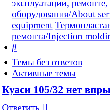
эксплуатации, ремонте
оборудования/About serv
equipment
Термопластав
ремонта/Injection moldin
Поиск
Темы без ответов
Активные темы
Куаси 105/32 нет впры
Ответить