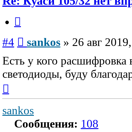
Re: Куаси 105/32 нет вп
Цитата
Сообщение
#4
sankos
»
26 авг 2019,
Есть у кого расшифровка 
светодиоды, буду благода
Вернуться
к
началу
sankos
Сообщения:
108