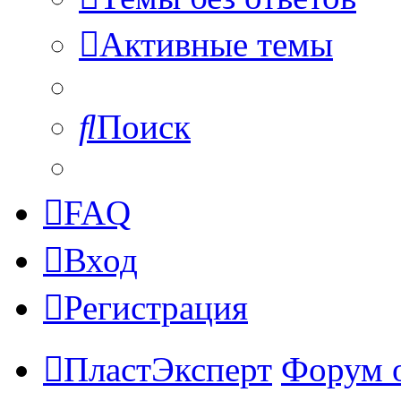
Активные темы
Поиск
FAQ
Вход
Регистрация
ПластЭксперт
Форум 