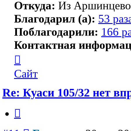
Откуда:
Из Аршинцево, 
Благодарил (а):
53 раз
Поблагодарили:
166 р
Контактная информац
Контактная
информация
пользователя
Бегемот
Сайт
Re: Куаси 105/32 нет вп
Цитата
Сообщение