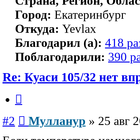
Страна, Регион, Облас
Город:
Екатеринбург
Откуда:
Yevlax
Благодарил (а):
418 ра
Поблагодарили:
390 р
Re: Куаси 105/32 нет вп
Цитата
Сообщение
#2
Мулланур
»
25 авг 