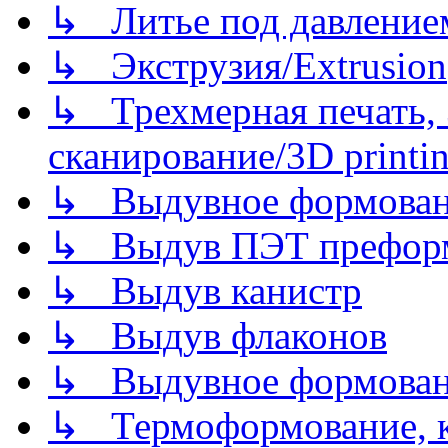
↳ Литье под давлением/
↳ Экструзия/Extrusion
↳ Трехмерная печать,
сканирование/3D printin
↳ Выдувное формован
↳ Выдув ПЭТ префор
↳ Выдув канистр
↳ Выдув флаконов
↳ Выдувное формован
↳ Термоформование, ка