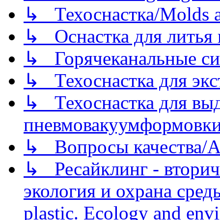
↳ Техоснастка/Molds a
↳ Оснастка для литья 
↳ Горячеканальные си
↳ Техоснастка для экс
↳ Техоснастка для вы
пневмовакуумформовк
↳ Вопросы качества/Abo
↳ Ресайклинг - вторич
экология и охрана среды/
plastic. Ecology and env