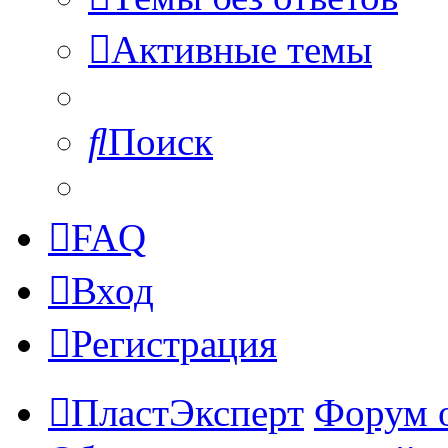
Активные темы
Поиск
FAQ
Вход
Регистрация
ПластЭксперт
Форум 