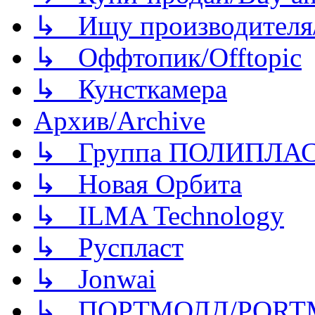
↳ Ищу производителя/
↳ Оффтопик/Offtopic
↳ Кунсткамера
Архив/Archive
↳ Группа ПОЛИПЛА
↳ Новая Орбита
↳ ILMA Technology
↳ Руспласт
↳ Jonwai
↳ ПОРТМОЛД/PORT