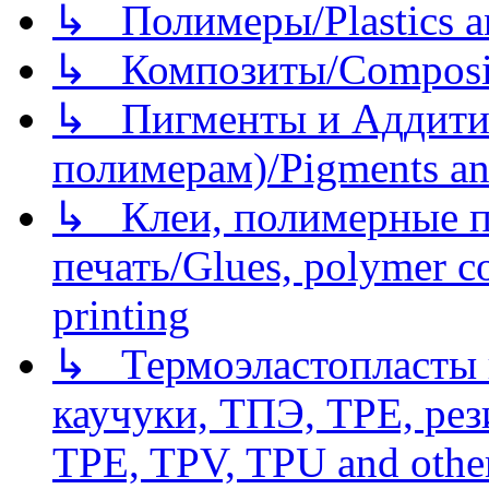
↳ Полимеры/Plastics a
↳ Композиты/Сomposite
↳ Пигменты и Аддитив
полимерам)/Pigments an
↳ Клеи, полимерные по
печать/Glues, polymer co
printing
↳ Термоэластопласты и
каучуки, ТПЭ, TPE, рез
TPE, TPV, TPU and other