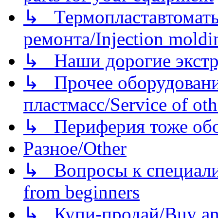
↳ Термопластавтоматы 
ремонта/Injection moldin
↳ Наши дорогие экстру
↳ Прочее оборудовани
пластмасс/Service of oth
↳ Периферия тоже обору
Разное/Other
↳ Вопросы к специали
from beginners
↳ Купи-продай/Buy and