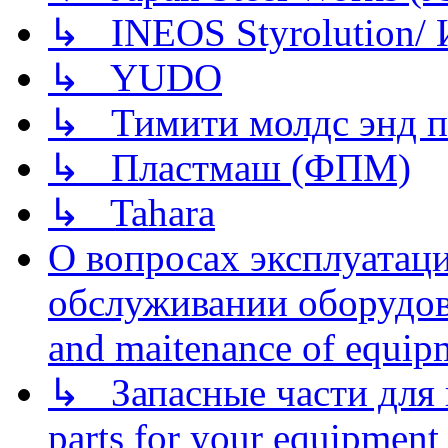
↳ INEOS Styrolution
↳ YUDO
↳ Тимити молдс энд п
↳ Пластмаш (ФПМ)
↳ Tahara
О вопросах эксплуатаци
обслуживании оборудова
and maitenance of equip
↳ Запасные части для 
parts for your equipment