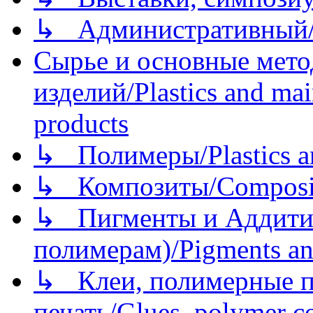
↳ Административный/
Сырье и основные мето
изделий/Plastics and mai
products
↳ Полимеры/Plastics a
↳ Композиты/Сomposite
↳ Пигменты и Аддитив
полимерам)/Pigments an
↳ Клеи, полимерные по
печать/Glues, polymer co