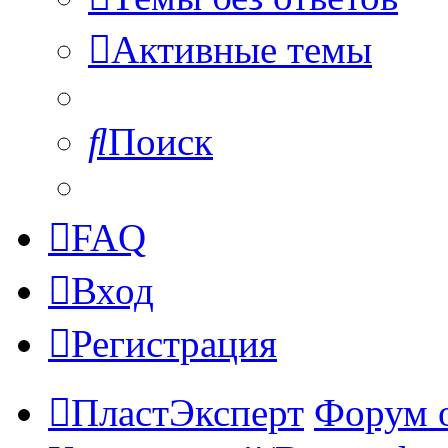
Активные темы
Поиск
FAQ
Вход
Регистрация
ПластЭксперт
Форум 