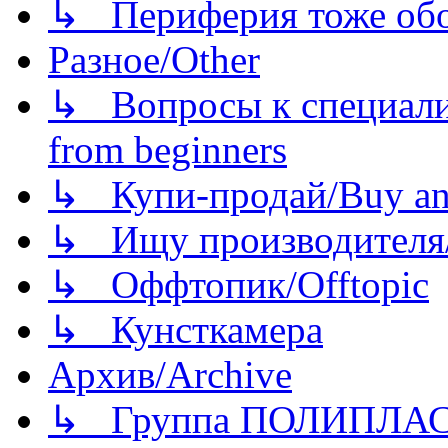
↳ Периферия тоже обору
Разное/Other
↳ Вопросы к специали
from beginners
↳ Купи-продай/Buy and
↳ Ищу производителя/
↳ Оффтопик/Offtopic
↳ Кунсткамера
Архив/Archive
↳ Группа ПОЛИПЛА