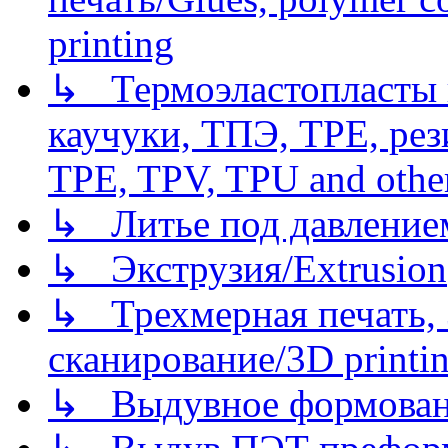
printing
↳ Термоэластопласты и
каучуки, ТПЭ, TPE, рез
TPE, TPV, TPU and other
↳ Литье под давлением/
↳ Экструзия/Extrusion
↳ Трехмерная печать,
сканирование/3D printin
↳ Выдувное формован