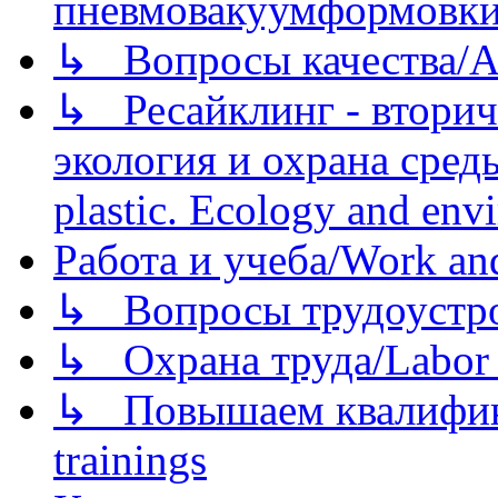
пневмовакуумформовк
↳ Вопросы качества/Abo
↳ Ресайклинг - вторич
экология и охрана среды/
plastic. Ecology and env
Работа и учеба/Work an
↳ Вопросы трудоустрой
↳ Охрана труда/Labor p
↳ Повышаем квалификац
trainings