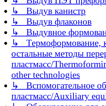
↳ Выдув ПЭТ префор
↳ Выдув канистр
↳ Выдув флаконов
↳ Выдувное формован
↳ Термоформование, ка
остальные методы пере
пластмасс/Thermoforming
other technologies
↳ Вспомогательное об
пластмасс/Auxiliary equi