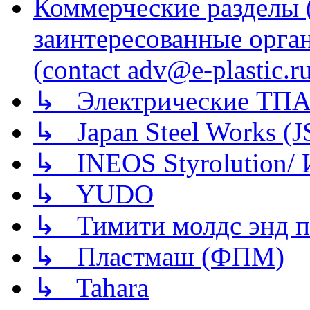
Коммерческие разделы 
заинтересованные орга
(contact adv@e-plastic.r
↳ Электрические ТПА
↳ Japan Steel Works (
↳ INEOS Styrolution
↳ YUDO
↳ Тимити молдс энд п
↳ Пластмаш (ФПМ)
↳ Tahara