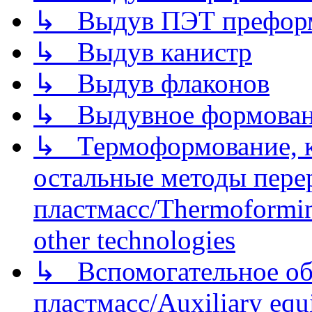
↳ Выдув ПЭТ префор
↳ Выдув канистр
↳ Выдув флаконов
↳ Выдувное формован
↳ Термоформование, ка
остальные методы пере
пластмасс/Thermoforming
other technologies
↳ Вспомогательное об
пластмасс/Auxiliary equi