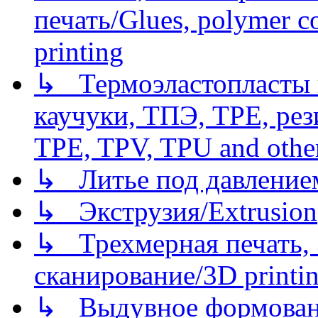
печать/Glues, polymer co
printing
↳ Термоэластопласты и
каучуки, ТПЭ, TPE, рез
TPE, TPV, TPU and other
↳ Литье под давлением/
↳ Экструзия/Extrusion
↳ Трехмерная печать,
сканирование/3D printin
↳ Выдувное формован