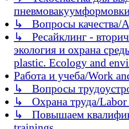
пневмовакуумформовк
↳ Вопросы качества/Abo
↳ Ресайклинг - вторич
экология и охрана среды/
plastic. Ecology and env
Работа и учеба/Work an
↳ Вопросы трудоустрой
↳ Охрана труда/Labor p
↳ Повышаем квалификац
trainings