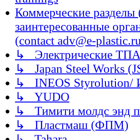
Коммерческие разделы 
заинтересованные орга
(contact adv@e-plastic.r
↳ Электрические ТПА
↳ Japan Steel Works (
↳ INEOS Styrolution
↳ YUDO
↳ Тимити молдс энд п
↳ Пластмаш (ФПМ)
↳ Tahara