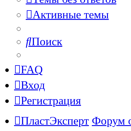
Активные темы
Поиск
FAQ
Вход
Регистрация
ПластЭксперт
Форум 