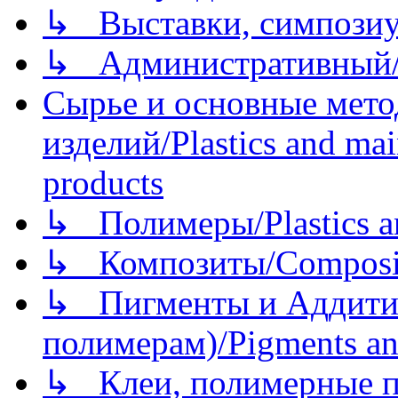
↳ Выставки, симпозиу
↳ Административный/
Сырье и основные мето
изделий/Plastics and mai
products
↳ Полимеры/Plastics a
↳ Композиты/Сomposite
↳ Пигменты и Аддитив
полимерам)/Pigments an
↳ Клеи, полимерные по