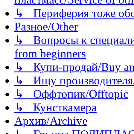
↳ Периферия тоже обору
Разное/Other
↳ Вопросы к специали
from beginners
↳ Купи-продай/Buy and
↳ Ищу производителя/
↳ Оффтопик/Offtopic
↳ Кунсткамера
Архив/Archive