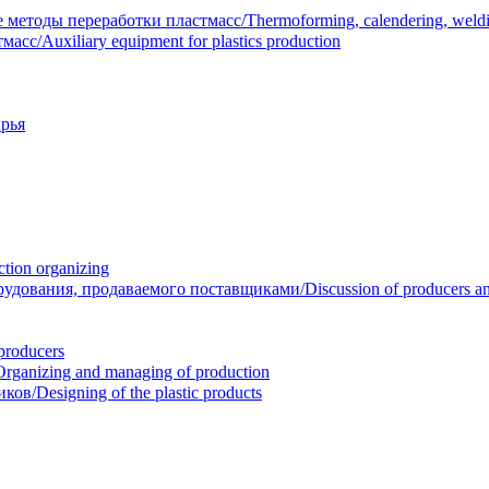
тоды переработки пластмасс/Thermoforming, calendering, welding
/Auxiliary equipment for plastics production
рья
ion organizing
вания, продаваемого поставщиками/Discussion of producers and r
roducers
anizing and managing of production
/Designing of the plastic products