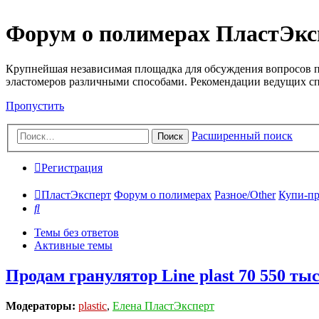
Форум о полимерах ПластЭкс
Крупнейшая независимая площадка для обсуждения вопросов п
эластомеров различными способами. Рекомендации ведущих с
Пропустить
Расширенный поиск
Поиск
Регистрация
ПластЭксперт
Форум о полимерах
Разное/Other
Купи-пр
Поиск
Темы без ответов
Активные темы
Продам гранулятор Line plast 70 550 тыс
Модераторы:
plastic
,
Елена ПластЭксперт