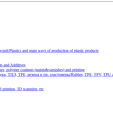
Plastics and main ways of production of plastic products
 and Additives
polymer coatings (paints&varnishes) and printing
и, ТПЭ, TPE, резина и пр. эластомеры/Rubber, TPE, TPV, TPU an
inting, 3D scanning, etc