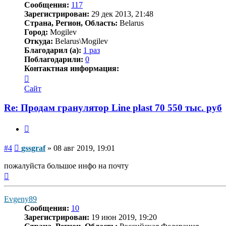
Сообщения:
117
Зарегистрирован:
29 дек 2013, 21:48
Страна, Регион, Область:
Belarus
Город:
Mogilev
Откуда:
Belarus\Mogilev
Благодарил (а):
1 раз
Поблагодарили:
0
Контактная информация:
Контактная
информация
Сайт
пользователя
gssgraf
Re: Продам гранулятор Line plast 70 550 тыс. руб
Цитата
Сообщение
#4
gssgraf
»
08 авг 2019, 19:01
пожалуйста большое инфо на почту
Вернуться
к
началу
Evgeny89
Сообщения:
10
Зарегистрирован:
19 июн 2019, 19:20