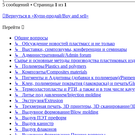
5 сообщений • Страница
1
из
1
Вернуться в «Купи-продай/Buy and sell»
Перейти
Общие вопросы
↳ Обсуждение новостей пластмасс и не только
↳ Выставки, симпозиумы, конференции и семинары
↳ Административный/Admin forum
Сырье и основные методы производства пластиковых изделий/
↳ Полимеры/Plastics and polymers
↳ Композиты/Сomposites materials
↳ Пигменты и Аддитивы (добавки к полимерам)/Pigments
↳ Клеи, полимерные покрытия (лакокраска) и печать/Glues, 
↳ Термоэластопласты и РТИ, а также и в том числе каучук
↳ Литье под давлением/Injection molding
↳ Экструзия/Extrusion
↳ Трехмерная печать, 3D принтеры, 3D сканирование/3D pr
↳ Выдувное формование/Blow molding
↳ Выдув ПЭТ преформ
↳ Выдув канистр
↳ Выдув флаконов
↳ Выдувное формование Прочие вопросы