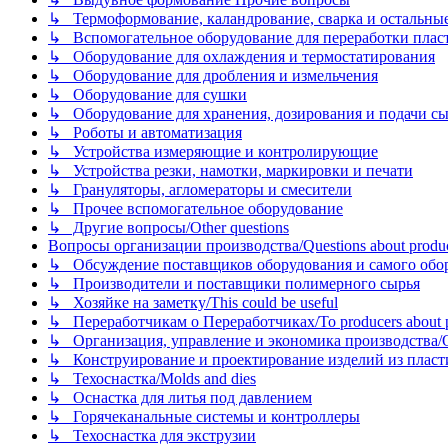
↳ Термоформование, каландрование, сварка и остальные ме
↳ Вспомогательное оборудование для переработки пластмасс
↳ Оборудование для охлаждения и термостатирования
↳ Оборудование для дробления и измельчения
↳ Оборудование для сушки
↳ Оборудование для хранения, дозирования и подачи сы
↳ Роботы и автоматизация
↳ Устройства измеряющие и контролирующие
↳ Устройства резки, намотки, маркировки и печати
↳ Грануляторы, агломераторы и смесители
↳ Прочее вспомогательное оборудование
↳ Другие вопросы/Other questions
Вопросы организации производства/Questions about product
↳ Обсуждение поставщиков оборудования и самого оборудо
↳ Производители и поставщики полимерного сырья
↳ Хозяйке на заметку/This could be useful
↳ Переработчикам о Переработчиках/To producers about p
↳ Организация, управление и экономика производства/Org
↳ Конструирование и проектирование изделий из пластиков
↳ Техоснастка/Molds and dies
↳ Оснастка для литья под давлением
↳ Горячеканальные системы и контроллеры
↳ Техоснастка для экструзии