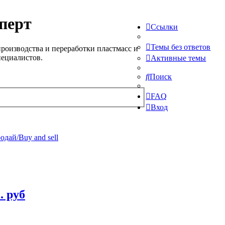
перт
Ссылки
Темы без ответов
роизводства и переработки пластмасс и
пециалистов.
Активные темы
Поиск
FAQ
Вход
одай/Buy and sell
. руб