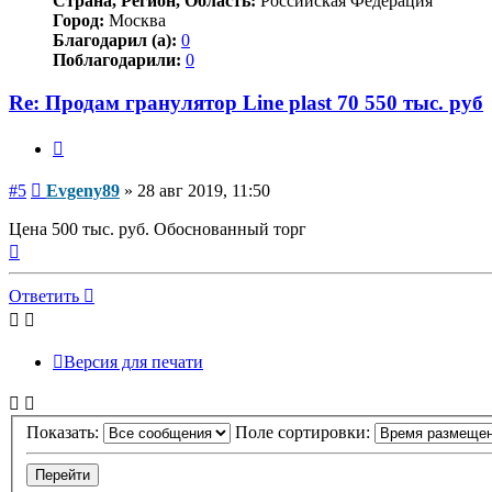
Страна, Регион, Область:
Российская Федерация
Город:
Москва
Благодарил (а):
0
Поблагодарили:
0
Re: Продам гранулятор Line plast 70 550 тыс. руб
Цитата
Сообщение
#5
Evgeny89
»
28 авг 2019, 11:50
Цена 500 тыс. руб. Обоснованный торг
Вернуться
к
началу
Ответить
Версия для печати
Показать:
Поле сортировки: