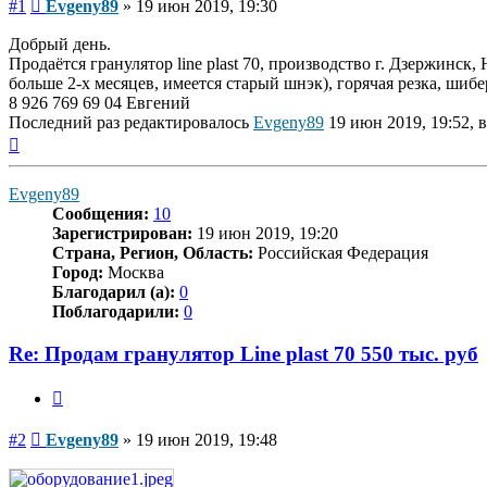
Сообщение
#1
Evgeny89
»
19 июн 2019, 19:30
Добрый день.
Продаётся гранулятор line plast 70, производство г. Дзержинск
больше 2-х месяцев, имеется старый шнэк), горячая резка, шиб
8 926 769 69 04 Евгений
Последний раз редактировалось
Evgeny89
19 июн 2019, 19:52, в
Вернуться
к
началу
Evgeny89
Сообщения:
10
Зарегистрирован:
19 июн 2019, 19:20
Страна, Регион, Область:
Российская Федерация
Город:
Москва
Благодарил (а):
0
Поблагодарили:
0
Re: Продам гранулятор Line plast 70 550 тыс. руб
Цитата
Сообщение
#2
Evgeny89
»
19 июн 2019, 19:48