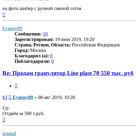
на фото шибер с ручной сменой сеток
Вернуться
к
началу
Evgeny89
Сообщения:
10
Зарегистрирован:
19 июн 2019, 19:20
Страна, Регион, Область:
Российская Федерация
Город:
Москва
Благодарил (а):
0
Поблагодарили:
0
Re: Продам гранулятор Line plast 70 550 тыс. руб
Цитата
Сообщение
#3
Evgeny89
»
08 авг 2019, 10:28
Up
Отдаём за 500 т.руб.
Вернуться
к
началу
gssgraf