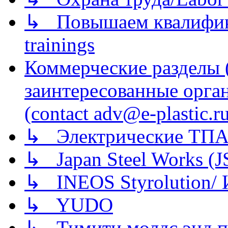
↳ Повышаем квалификац
trainings
Коммерческие разделы 
заинтересованные орга
(contact adv@e-plastic.r
↳ Электрические ТПА
↳ Japan Steel Works (
↳ INEOS Styrolution
↳ YUDO
↳ Тимити молдс энд п