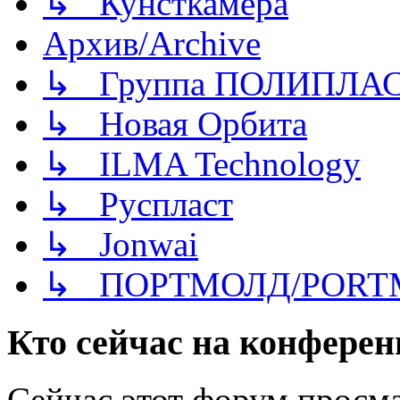
↳ Кунсткамера
Архив/Archive
↳ Группа ПОЛИПЛА
↳ Новая Орбита
↳ ILMA Technology
↳ Руспласт
↳ Jonwai
↳ ПОРТМОЛД/PORT
Кто сейчас на конфере
Сейчас этот форум просма