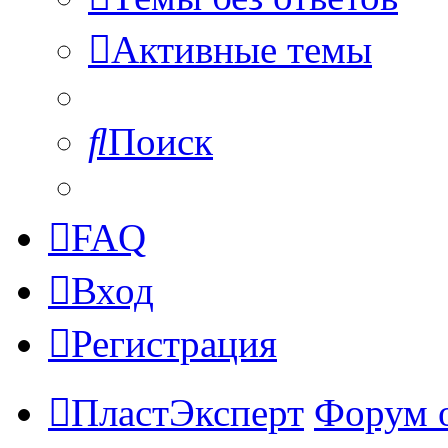
Активные темы
Поиск
FAQ
Вход
Регистрация
ПластЭксперт
Форум 