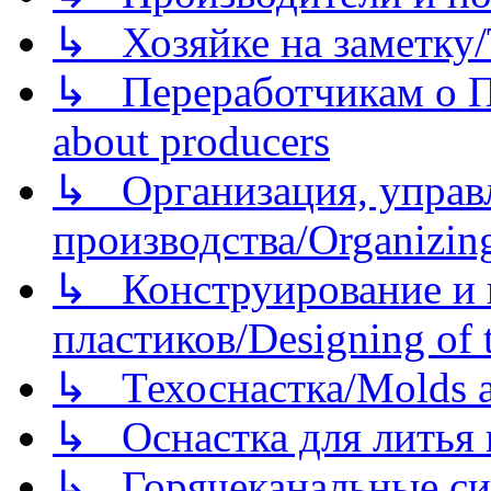
↳ Хозяйке на заметку/T
↳ Переработчикам о Пе
about producers
↳ Организация, управл
производства/Organizing
↳ Конструирование и п
пластиков/Designing of t
↳ Техоснастка/Molds a
↳ Оснастка для литья 
↳ Горячеканальные си