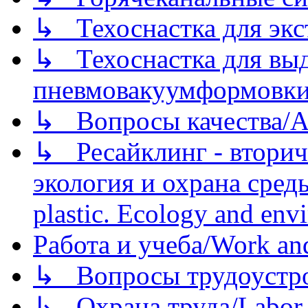
↳ Техоснастка для экс
↳ Техоснастка для вы
пневмовакуумформовк
↳ Вопросы качества/Abo
↳ Ресайклинг - вторич
экология и охрана среды/
plastic. Ecology and env
Работа и учеба/Work an
↳ Вопросы трудоустрой
↳ Охрана труда/Labor p