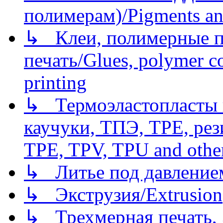
полимерам)/Pigments an
↳ Клеи, полимерные по
печать/Glues, polymer co
printing
↳ Термоэластопласты и
каучуки, ТПЭ, TPE, рез
TPE, TPV, TPU and other
↳ Литье под давлением/
↳ Экструзия/Extrusion
↳ Трехмерная печать,