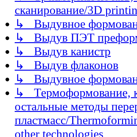
сканирование/3D printin
↳ Выдувное формован
↳ Выдув ПЭТ префор
↳ Выдув канистр
↳ Выдув флаконов
↳ Выдувное формован
↳ Термоформование, ка
остальные методы пере
пластмасс/Thermoforming
other technologies