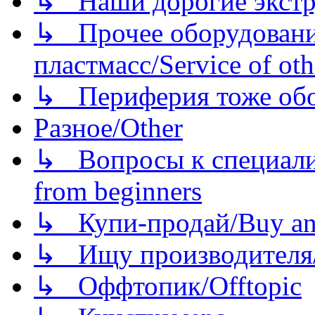
↳ Наши дорогие экстру
↳ Прочее оборудовани
пластмасс/Service of oth
↳ Периферия тоже обору
Разное/Other
↳ Вопросы к специали
from beginners
↳ Купи-продай/Buy and
↳ Ищу производителя/
↳ Оффтопик/Offtopic