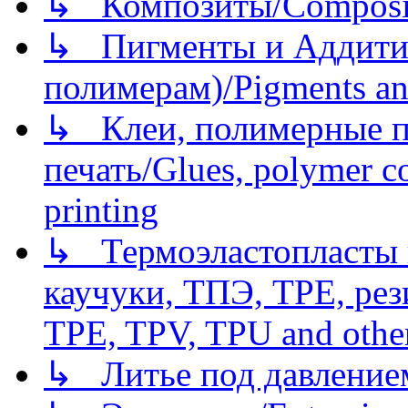
↳ Композиты/Сomposite
↳ Пигменты и Аддитив
полимерам)/Pigments an
↳ Клеи, полимерные по
печать/Glues, polymer co
printing
↳ Термоэластопласты и
каучуки, ТПЭ, TPE, рез
TPE, TPV, TPU and other
↳ Литье под давлением/