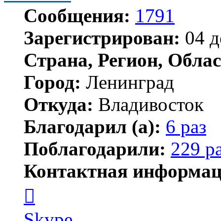
Сообщения:
1791
Зарегистрирован:
04 д
Страна, Регион, Облас
Город:
Ленинград
Откуда:
Владивосток
Благодарил (а):
6 раз
Поблагодарили:
229 р
Контактная информац
Контактная
информация
пользователя
новичёк
Skype