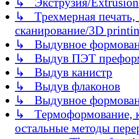
↳ Экструзия/Extrusion
↳ Трехмерная печать,
сканирование/3D printin
↳ Выдувное формован
↳ Выдув ПЭТ префор
↳ Выдув канистр
↳ Выдув флаконов
↳ Выдувное формован
↳ Термоформование, ка
остальные методы пере