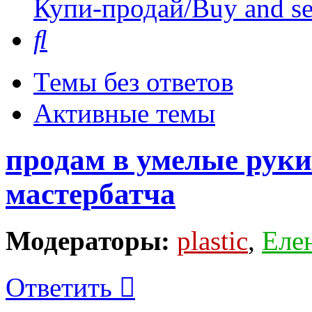
Купи-продай/Buy and se
Поиск
Темы без ответов
Активные темы
продам в умелые руки
мастербатча
Модераторы:
plastic
,
Еле
Ответить