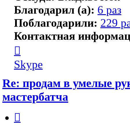
Благодарил (а):
6 раз
Поблагодарили:
229 р
Контактная информац
Контактная
информация
пользователя
новичёк
Skype
Re: продам в умелые ру
мастербатча
Цитата