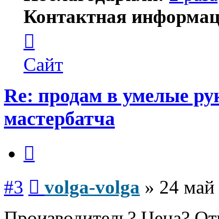
Контактная информац
Контактная
информация
пользователя
volga-
Сайт
volga
Re: продам в умелые ру
мастербатча
Цитата
Сообщение
#3
volga-volga
»
24 май
Производитель? Цена? От