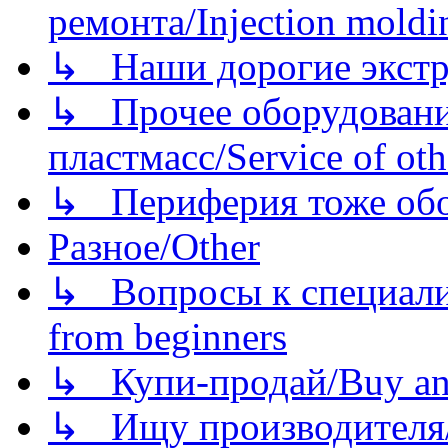
ремонта/Injection moldin
↳ Наши дорогие экстру
↳ Прочее оборудовани
пластмасс/Service of oth
↳ Периферия тоже обору
Разное/Other
↳ Вопросы к специали
from beginners
↳ Купи-продай/Buy and
↳ Ищу производителя/