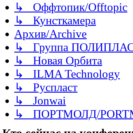
↳ Оффтопик/Offtopic
↳ Кунсткамера
Архив/Archive
↳ Группа ПОЛИПЛА
↳ Новая Орбита
↳ ILMA Technology
↳ Руспласт
↳ Jonwai
↳ ПОРТМОЛД/PORT