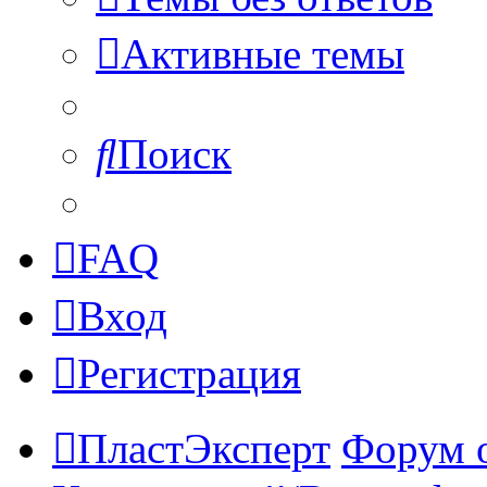
Активные темы
Поиск
FAQ
Вход
Регистрация
ПластЭксперт
Форум 