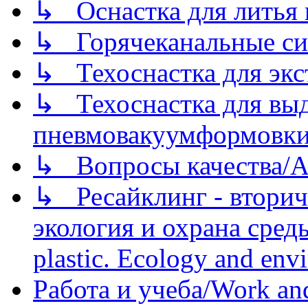
↳ Оснастка для литья 
↳ Горячеканальные си
↳ Техоснастка для экс
↳ Техоснастка для вы
пневмовакуумформовк
↳ Вопросы качества/Abo
↳ Ресайклинг - вторич
экология и охрана среды/
plastic. Ecology and env
Работа и учеба/Work an