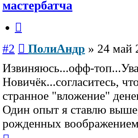
мастербатча
Цитата
Сообщение
#2
ПолиАндр
»
24 май 
Извиняюсь...офф-топ...Ув
Новичёк...согласитесь, что
странное "вложение" денег
Один опыт я ставлю выше
рожденных воображением
Вернуться