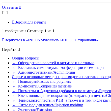
к
началу
Ответить
Версия для печати
1 сообщение • Страница
1
из
1
Вернуться в «INEOS Styrolution/ ИНЕОС Стиролюшн»
Перейти
Общие вопросы
↳ Обсуждение новостей пластмасс и не только
↳ Выставки, симпозиумы, конференции и семинары
↳ Административный/Admin forum
Сырье и основные методы производства пластиковых изделий/
↳ Полимеры/Plastics and polymers
↳ Композиты/Сomposites materials
↳ Пигменты и Аддитивы (добавки к полимерам)/Pigments
↳ Клеи, полимерные покрытия (лакокраска) и печать/Glues, 
↳ Термоэластопласты и РТИ, а также и в том числе каучук
↳ Литье под давлением/Injection molding
↳ Экструзия/Extrusion