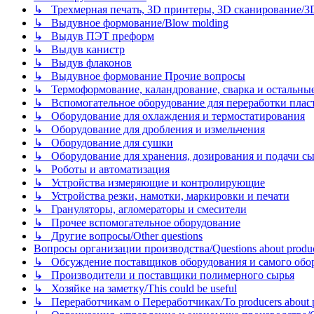
↳ Трехмерная печать, 3D принтеры, 3D сканирование/3D pr
↳ Выдувное формование/Blow molding
↳ Выдув ПЭТ преформ
↳ Выдув канистр
↳ Выдув флаконов
↳ Выдувное формование Прочие вопросы
↳ Термоформование, каландрование, сварка и остальные ме
↳ Вспомогательное оборудование для переработки пластмасс
↳ Оборудование для охлаждения и термостатирования
↳ Оборудование для дробления и измельчения
↳ Оборудование для сушки
↳ Оборудование для хранения, дозирования и подачи сы
↳ Роботы и автоматизация
↳ Устройства измеряющие и контролирующие
↳ Устройства резки, намотки, маркировки и печати
↳ Грануляторы, агломераторы и смесители
↳ Прочее вспомогательное оборудование
↳ Другие вопросы/Other questions
Вопросы организации производства/Questions about product
↳ Обсуждение поставщиков оборудования и самого оборудо
↳ Производители и поставщики полимерного сырья
↳ Хозяйке на заметку/This could be useful
↳ Переработчикам о Переработчиках/To producers about p