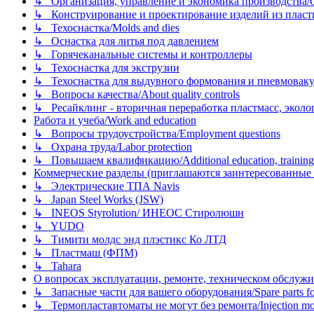
↳ Организация, управление и экономика производства/Org
↳ Конструирование и проектирование изделий из пластиков
↳ Техоснастка/Molds and dies
↳ Оснастка для литья под давлением
↳ Горячеканальные системы и контроллеры
↳ Техоснастка для экструзии
↳ Техоснастка для выдувного формования и пневмовак
↳ Вопросы качества/About quality controls
↳ Ресайклинг - вторичная переработка пластмасс, экология и
Работа и учеба/Work and education
↳ Вопросы трудоустройства/Employment questions
↳ Охрана труда/Labor protection
↳ Повышаем квалификацию/Additional education, training
Коммерческие разделы (приглашаются заинтересованные орг
↳ Электрические ТПА Navis
↳ Japan Steel Works (JSW)
↳ INEOS Styrolution/ ИНЕОС Стиролюшн
↳ YUDO
↳ Тимити молдс энд плэстикс Ко ЛТД
↳ Пластмаш (ФПМ)
↳ Tahara
О вопросах эксплуатации, ремонте, техническом обслужива
↳ Запасные части для вашего оборудования/Spare parts fo
↳ Термопластавтоматы не могут без ремонта/Injection mold