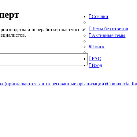
перт
Ссылки
Темы без ответов
роизводства и переработки пластмасс и
пециалистов.
Активные темы
Поиск
FAQ
Вход
 (приглашаются заинтересованные организации)/Commercial forum