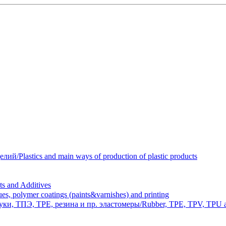
Plastics and main ways of production of plastic products
 and Additives
polymer coatings (paints&varnishes) and printing
и, ТПЭ, TPE, резина и пр. эластомеры/Rubber, TPE, TPV, TPU an