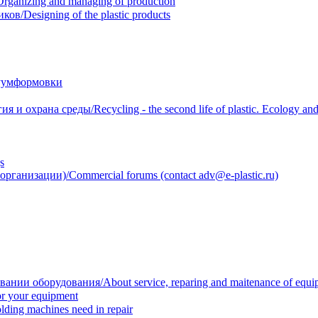
anizing and managing of production
/Designing of the plastic products
уумформовки
 охрана среды/Recycling - the second life of plastic. Ecology and 
s
анизации)/Commercial forums (contact adv@e-plastic.ru)
нии оборудования/About service, reparing and maitenance of equi
r your equipment
ing machines need in repair