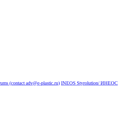
s (contact adv@e-plastic.ru)
INEOS Styrolution/ ИНЕОС