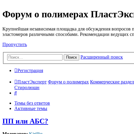
Форум о полимерах ПластЭкс
Крупнейшая независимая площадка для обсуждения вопросов п
эластомеров различными способами. Рекомендации ведущих с
Пропустить
Расширенный поиск
Поиск
Регистрация
ПластЭксперт
Форум о полимерах
Коммерческие разделы
Стиролюшн
Поиск
Темы без ответов
Активные темы
ПП или АБС?
Модератор:
Kirilliq