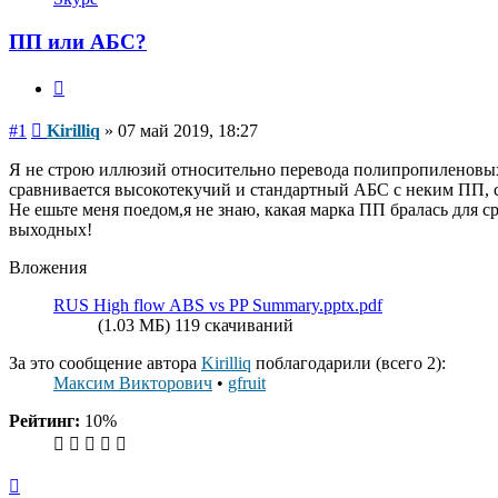
пользователя
Kirilliq
ПП или АБС?
Цитата
Сообщение
#1
Kirilliq
»
07 май 2019, 18:27
Я не строю иллюзий относительно перевода полипропиленовых
сравнивается высокотекучий и стандартный АБС с неким ПП, с
Не ешьте меня поедом,я не знаю, какая марка ПП бралась для 
выходных!
Вложения
RUS High flow ABS vs PP Summary.pptx.pdf
(1.03 МБ) 119 скачиваний
За это сообщение автора
Kirilliq
поблагодарили (всего 2):
Максим Викторович
•
gfruit
Рейтинг:
10%
Вернуться