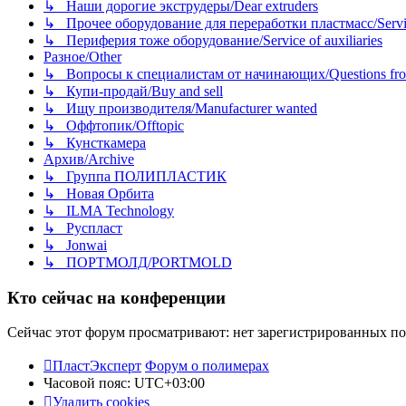
↳ Наши дорогие экструдеры/Dear extruders
↳ Прочее оборудование для переработки пластмасс/Service o
↳ Периферия тоже оборудование/Service of auxiliaries
Разное/Other
↳ Вопросы к специалистам от начинающих/Questions fro
↳ Купи-продай/Buy and sell
↳ Ищу производителя/Manufacturer wanted
↳ Оффтопик/Offtopic
↳ Кунсткамера
Архив/Archive
↳ Группа ПОЛИПЛАСТИК
↳ Новая Орбита
↳ ILMA Technology
↳ Руспласт
↳ Jonwai
↳ ПОРТМОЛД/PORTMOLD
Кто сейчас на конференции
Сейчас этот форум просматривают: нет зарегистрированных пол
ПластЭксперт
Форум о полимерах
Часовой пояс:
UTC+03:00
Удалить cookies