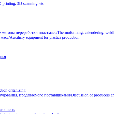
inting, 3D scanning, etc
тоды переработки пластмасс/Thermoforming, calendering, welding
/Auxiliary equipment for plastics production
рья
ion organizing
вания, продаваемого поставщиками/Discussion of producers and r
roducers