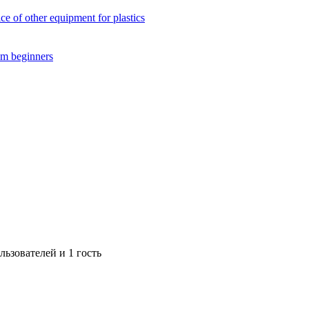
f other equipment for plastics
m beginners
ьзователей и 1 гость