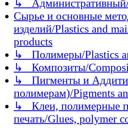
↳ Административный/
Сырье и основные мето
изделий/Plastics and mai
products
↳ Полимеры/Plastics a
↳ Композиты/Сomposite
↳ Пигменты и Аддитив
полимерам)/Pigments an
↳ Клеи, полимерные по
печать/Glues, polymer co