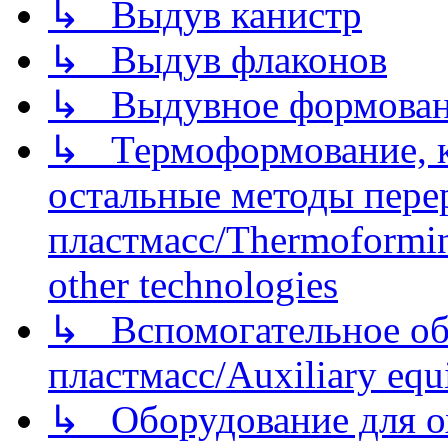
↳ Выдув канистр
↳ Выдув флаконов
↳ Выдувное формован
↳ Термоформование, ка
остальные методы пере
пластмасс/Thermoforming
other technologies
↳ Вспомогательное об
пластмасс/Auxiliary equi
↳ Оборудование для о