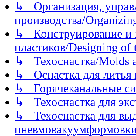
↳ Организация, управл
производства/Organizing
↳ Конструирование и п
пластиков/Designing of t
↳ Техоснастка/Molds a
↳ Оснастка для литья 
↳ Горячеканальные си
↳ Техоснастка для экс
↳ Техоснастка для вы
пневмовакуумформовк