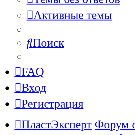
Активные темы
Поиск
FAQ
Вход
Регистрация
ПластЭксперт
Форум 