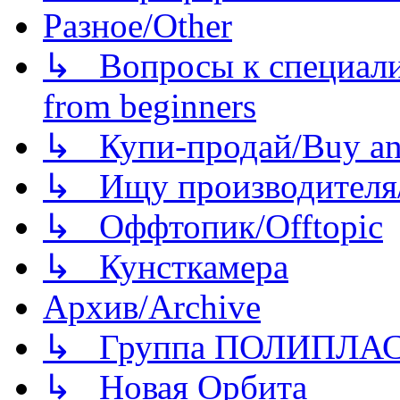
Разное/Other
↳ Вопросы к специали
from beginners
↳ Купи-продай/Buy and
↳ Ищу производителя/
↳ Оффтопик/Offtopic
↳ Кунсткамера
Архив/Archive
↳ Группа ПОЛИПЛА
↳ Новая Орбита