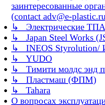
заинтересованные орга
(contact adv@e-plastic.r
↳ Электрические ТПА
↳ Japan Steel Works (
↳ INEOS Styrolution
↳ YUDO
↳ Тимити молдс энд п
↳ Пластмаш (ФПМ)
↳ Tahara
О вопросах эксплуатаци