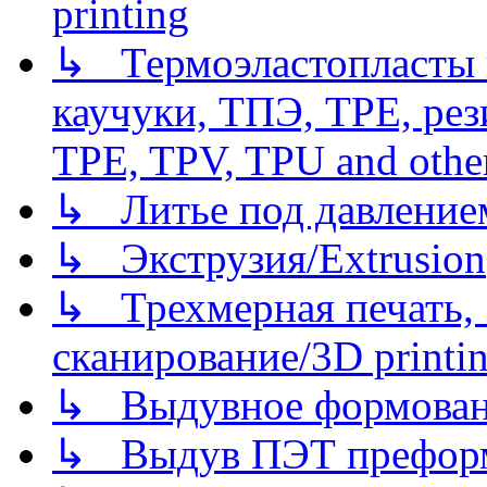
printing
↳ Термоэластопласты и
каучуки, ТПЭ, TPE, рез
TPE, TPV, TPU and other
↳ Литье под давлением/
↳ Экструзия/Extrusion
↳ Трехмерная печать,
сканирование/3D printin
↳ Выдувное формован
↳ Выдув ПЭТ префор