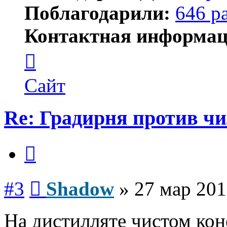
Поблагодарили:
646 р
Контактная информац
Контактная
информация
пользователя
Shadow
Сайт
Re: Градирня против ч
Цитата
Сообщение
#3
Shadow
»
27 мар 201
На дистилляте чистом кон