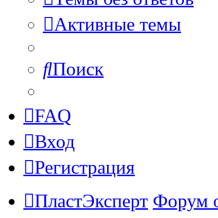
Активные темы
Поиск
FAQ
Вход
Регистрация
ПластЭксперт
Форум 