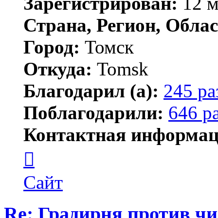
Зарегистрирован:
12 м
Страна, Регион, Облас
Город:
Томск
Откуда:
Tomsk
Благодарил (а):
245 ра
Поблагодарили:
646 р
Контактная информац
Контактная
информация
пользователя
Shadow
Сайт
Re: Градирня против ч