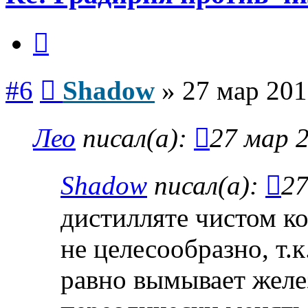
Цитата
Сообщение
#6
Shadow
»
27 мар 201
Лео
писал(а):
27 мар 2
Shadow
писал(а):
27
дистилляте чистом к
не целесообразно, т.к
равно вымывает желе