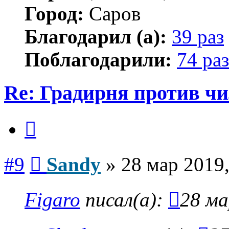
Город:
Саров
Благодарил (а):
39 раз
Поблагодарили:
74 раз
Re: Градирня против ч
Цитата
Сообщение
#9
Sandy
»
28 мар 2019,
Figaro
писал(а):
28 ма