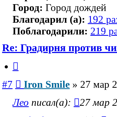
Город:
Город дождей
Благодарил (а):
192 ра
Поблагодарили:
219 р
Re: Градирня против ч
Цитата
Сообщение
#7
Iron Smile
»
27 мар 2
Лео
писал(а):
27 мар 2