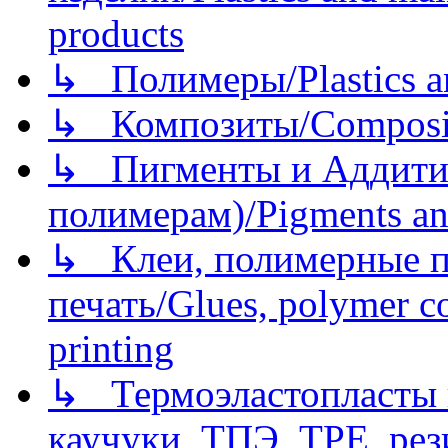
products
↳ Полимеры/Plastics a
↳ Композиты/Сomposite
↳ Пигменты и Аддитив
полимерам)/Pigments an
↳ Клеи, полимерные по
печать/Glues, polymer co
printing
↳ Термоэластопласты и
каучуки, ТПЭ, TPE, рез