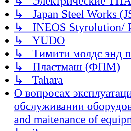
↳ Электрические ТПА
↳ Japan Steel Works (
↳ INEOS Styrolution
↳ YUDO
↳ Тимити молдс энд п
↳ Пластмаш (ФПМ)
↳ Tahara
О вопросах эксплуатаци
обслуживании оборудова
and maitenance of equip