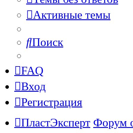
Активные темы
Поиск
FAQ
Вход
Регистрация
ПластЭксперт
Форум 