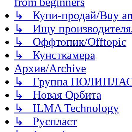
from beginners
↳ Купи-продай/Buy and
↳ Ищу производителя/
↳ Оффтопик/Offtopic
↳ Кунсткамера
Архив/Archive
↳ Группа ПОЛИПЛА
↳ Новая Орбита
↳ ILMA Technology
↳ Руспласт