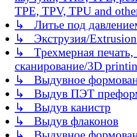
TPE, TPV, TPU and other
↳ Литье под давлением/
↳ Экструзия/Extrusion
↳ Трехмерная печать,
сканирование/3D printin
↳ Выдувное формован
↳ Выдув ПЭТ префор
↳ Выдув канистр
↳ Выдув флаконов
↳ Выдувное формован