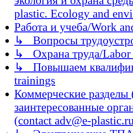
экология и охрана среды/
plastic. Ecology and env
Работа и учеба/Work an
↳ Вопросы трудоустрой
↳ Охрана труда/Labor p
↳ Повышаем квалификац
trainings
Коммерческие разделы 
заинтересованные орга
(contact adv@e-plastic.r