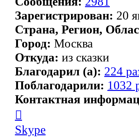
Сообщения:
2981
Зарегистрирован:
20 я
Страна, Регион, Облас
Город:
Москва
Откуда:
из сказки
Благодарил (а):
224 ра
Поблагодарили:
1032 
Контактная информац
Контактная
информация
пользователя
Kirilliq
Skype