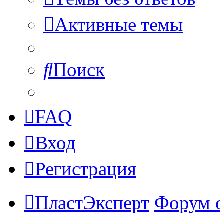
Активные темы
Поиск
FAQ
Вход
Регистрация
ПластЭксперт
Форум 