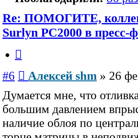
Re: ПОМОГИТЕ, коллеги
Surlyn PC2000 в пресс-
Цитата
Сообщение
#6
Алексей shm
»
26 фе
Думается мне, что отливк
большим давлением впрыс
наличие облоя по централ
торце матрицы в неподви