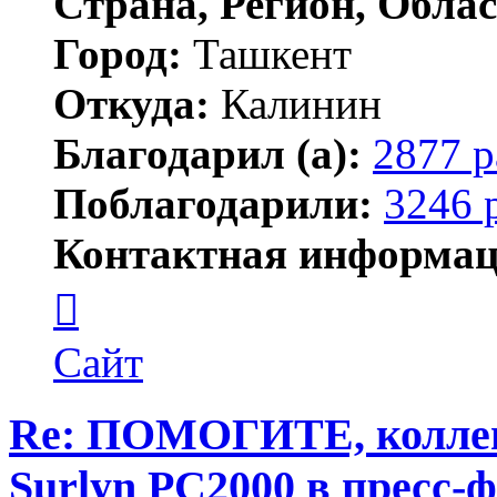
Страна, Регион, Облас
Город:
Ташкент
Откуда:
Калинин
Благодарил (а):
2877 р
Поблагодарили:
3246 
Контактная информац
Контактная
информация
пользователя
Maks42
Сайт
Re: ПОМОГИТЕ, коллеги
Surlyn PC2000 в пресс-