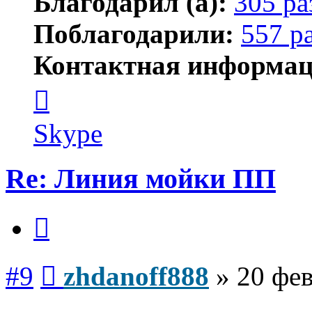
Благодарил (а):
305 ра
Поблагодарили:
557 р
Контактная информац
Контактная
информация
пользователя
zhdanoff888
Skype
Re: Линия мойки ПП
Цитата
Сообщение
#9
zhdanoff888
»
20 фев