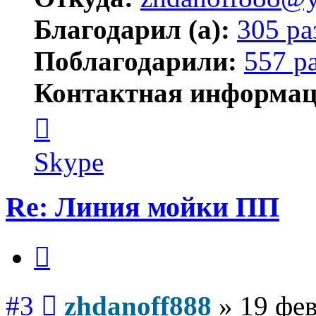
Благодарил (а):
305 ра
Поблагодарили:
557 р
Контактная информац
Контактная
информация
пользователя
zhdanoff888
Skype
Re: Линия мойки ПП
Цитата
Сообщение
#3
zhdanoff888
»
19 фев