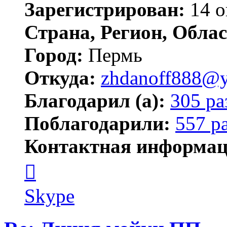
Зарегистрирован:
14 о
Страна, Регион, Облас
Город:
Пермь
Откуда:
zhdanoff888@y
Благодарил (а):
305 ра
Поблагодарили:
557 р
Контактная информац
Контактная
информация
пользователя
zhdanoff888
Skype