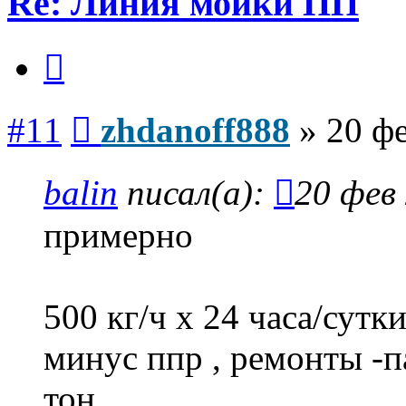
Re: Линия мойки ПП
Цитата
Сообщение
#11
zhdanoff888
»
20 фе
balin
писал(а):
20 фев 
примерно
500 кг/ч х 24 часа/сутк
минус ппр , ремонты -п
тон