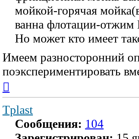
мойкой-горячая мойка(
ванна флотации-отжи
Но может кто имеет та
Имеем разносторонний оп
поэкспериментировать вме
Вернуться
к
началу
Tplast
Сообщения:
104
Зарегистрирован:
15 я