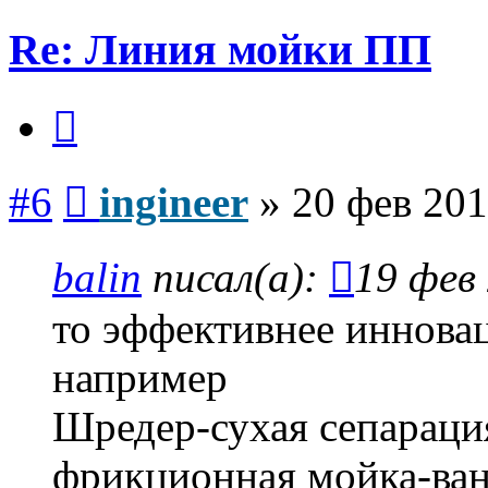
Re: Линия мойки ПП
Цитата
Сообщение
#6
ingineer
»
20 фев 201
balin
писал(а):
19 фев 
то эффективнее иннова
например
Шредер-сухая сепарац
фрикционная мойка-ван