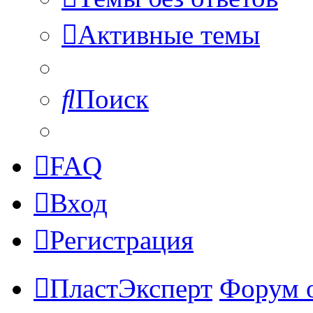
Активные темы
Поиск
FAQ
Вход
Регистрация
ПластЭксперт
Форум 