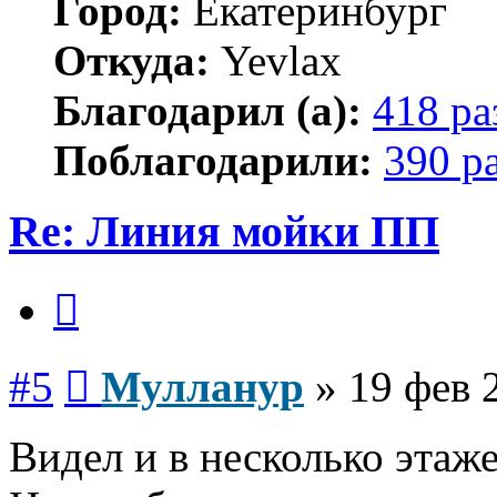
Город:
Екатеринбург
Откуда:
Yevlax
Благодарил (а):
418 ра
Поблагодарили:
390 р
Re: Линия мойки ПП
Цитата
Сообщение
#5
Мулланур
»
19 фев 
Видел и в несколько этаже