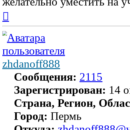
желательно уместить на у
Вернуться
к
началу
zhdanoff888
Сообщения:
2115
Зарегистрирован:
14 о
Страна, Регион, Облас
Город:
Пермь
Откуда:
zhdanoff888@y