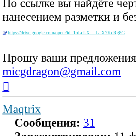
По ссылке вы найдёте че
нанесением разметки и без
https://drive.google.com/open?id=1oLcLX ... L_X7KcRg8G
Прошу ваши предложения 
micgdragon@gmail.com
Вернуться
к
началу
Maqtrix
Сообщения:
31