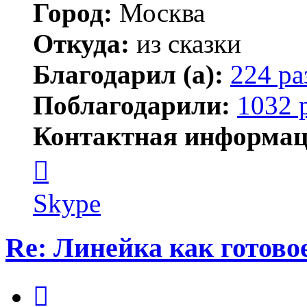
Город:
Москва
Откуда:
из сказки
Благодарил (а):
224 ра
Поблагодарили:
1032 
Контактная информац
Контактная
информация
пользователя
Kirilliq
Skype
Re: Линейка как готово
Цитата