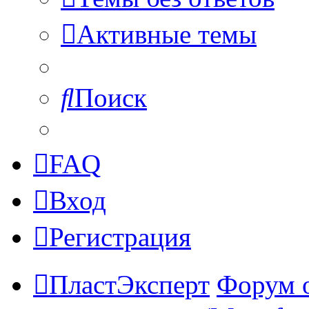
Активные темы
Поиск
FAQ
Вход
Регистрация
ПластЭксперт
Форум 