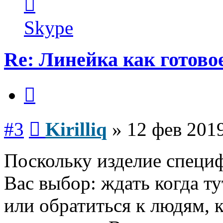
информация
пользователя
Kirilliq
Skype
Re: Линейка как готово
Цитата
Сообщение
#3
Kirilliq
»
12 фев 2019
Поскольку изделие специф
Вас выбор: ждать когда т
или обратиться к людям,