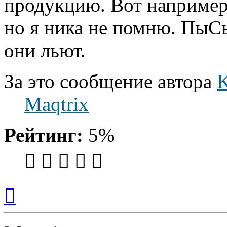
продукцию. Вот наприме
но я ника не помню. ПыСы
они льют.
За это сообщение автора
K
Maqtrix
Рейтинг:
5%
Вернуться
к
началу