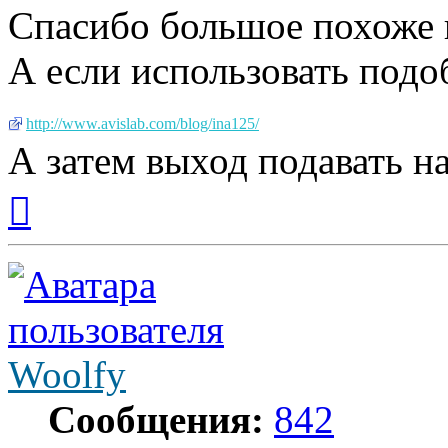
Спасибо большое похоже 
А если использовать под
http://www.avislab.com/blog/ina125/
А затем выход подавать н
Вернуться
к
началу
Woolfy
Сообщения:
842