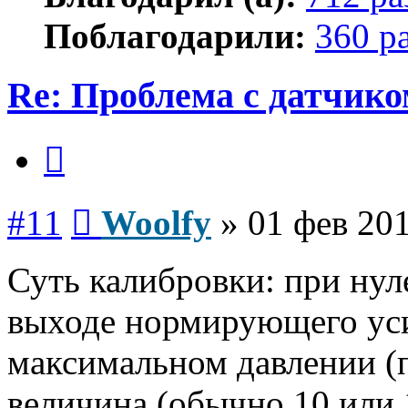
Поблагодарили:
360 р
Re: Проблема с датчико
Цитата
Сообщение
#11
Woolfy
»
01 фев 201
Суть калибровки: при нул
выходе нормирующего уси
максимальном давлении (п
величина (обычно 10 или 