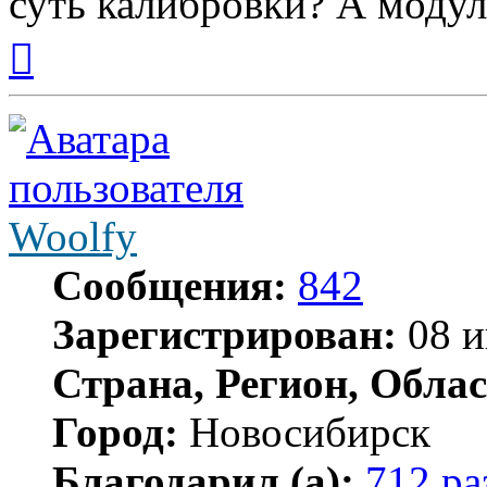
суть калибровки? А модул
Вернуться
к
началу
Woolfy
Сообщения:
842
Зарегистрирован:
08 и
Страна, Регион, Облас
Город:
Новосибирск
Благодарил (а):
712 ра