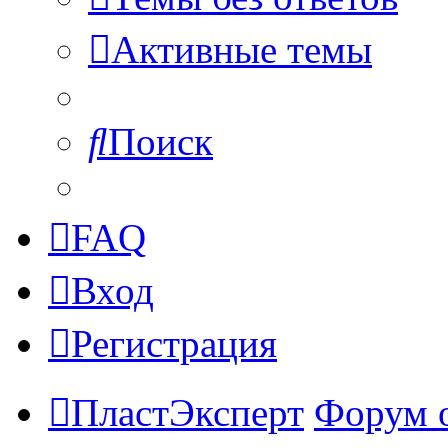
Активные темы
Поиск
FAQ
Вход
Регистрация
ПластЭксперт
Форум 