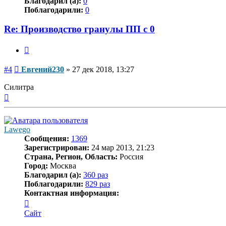
Благодарил (а):
0
Поблагодарили:
0
Re: Производство гранулы ПП с 0
Цитата
Сообщение
#4
Евгений230
»
27 дек 2018, 13:27
Силитра
Вернуться
к
началу
Lawego
Сообщения:
1369
Зарегистрирован:
24 мар 2013, 21:23
Страна, Регион, Область:
Россия
Город:
Москва
Благодарил (а):
360 раз
Поблагодарили:
829 раз
Контактная информация:
Контактная
информация
Сайт
пользователя