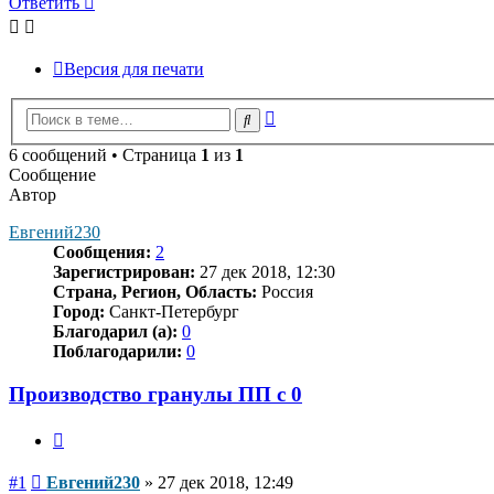
Ответить
Версия для печати
Расширенный
Поиск
поиск
6 сообщений • Страница
1
из
1
Сообщение
Автор
Евгений230
Сообщения:
2
Зарегистрирован:
27 дек 2018, 12:30
Страна, Регион, Область:
Россия
Город:
Санкт-Петербург
Благодарил (а):
0
Поблагодарили:
0
Производство гранулы ПП с 0
Цитата
Сообщение
#1
Евгений230
»
27 дек 2018, 12:49