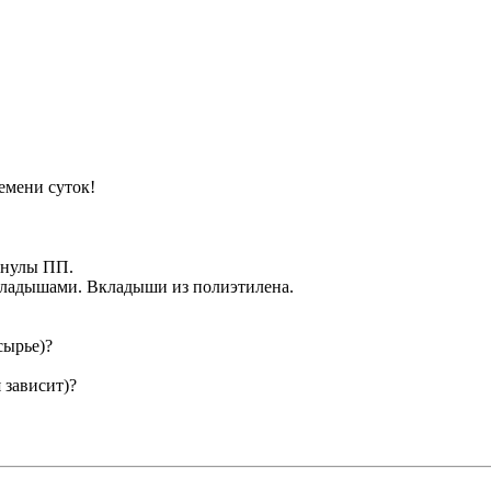
емени суток!
ранулы ПП.
вкладышами. Вкладыши из полиэтилена.
сырье)?
 зависит)?