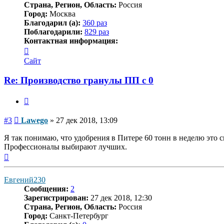
Страна, Регион, Область:
Россия
Город:
Москва
Благодарил (а):
360 раз
Поблагодарили:
829 раз
Контактная информация:
Контактная
информация
Сайт
пользователя
Lawego
Re: Производство гранулы ПП с 0
Цитата
Сообщение
#3
Lawego
»
27 дек 2018, 13:09
Я так понимаю, что удобрения в Питере 60 тонн в неделю это с
Профессионалы выбирают лучших.
Вернуться
к
началу
Евгений230
Сообщения:
2
Зарегистрирован:
27 дек 2018, 12:30
Страна, Регион, Область:
Россия
Город:
Санкт-Петербург