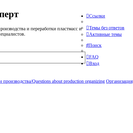
перт
Ссылки
Темы без ответов
роизводства и переработки пластмасс и
пециалистов.
Активные темы
Поиск
FAQ
Вход
производства/Questions about production organizing
Организация,