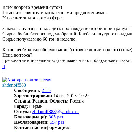
Всем доброго времени суток!
Помогите советом и конкретными предложениями.
У нас нет опыта в этой сфере.
Задача: запустить и наладить производство вторичной гранулы
Сырье: бу бигбеги из под удобрений. Бигбеги внутри с вклад
Сырье получаем до 60 тон в неделю.
Какое необходимо оборудование (готовые линии под это сырье
Цена вопроса?
Требование к помещению (понимаю, что от оборудования завис
Вернуться
к
началу
zhdanoff888
Сообщения:
2115
Зарегистрирован:
14 окт 2013, 10:22
Страна, Регион, Область:
Россия
Город:
Пермь
Откуда:
zhdanoff888@yandex.ru
Благодарил (а):
305 раз
Поблагодарили:
557 раз
Контактная информация: