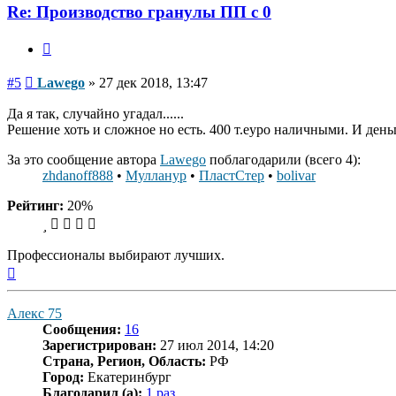
Lawego
Re: Производство гранулы ПП с 0
Цитата
Сообщение
#5
Lawego
»
27 дек 2018, 13:47
Да я так, случайно угадал......
Решение хоть и сложное но есть. 400 т.еуро наличными. И день
За это сообщение автора
Lawego
поблагодарили (всего 4):
zhdanoff888
•
Мулланур
•
ПластСтер
•
bolivar
Рейтинг:
20%
Профессионалы выбирают лучших.
Вернуться
к
началу
Алекс 75
Сообщения:
16
Зарегистрирован:
27 июл 2014, 14:20
Страна, Регион, Область:
РФ
Город:
Екатеринбург
Благодарил (а):
1 раз