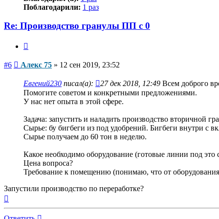
Поблагодарили:
1 раз
Re: Производство гранулы ПП с 0
Цитата
Сообщение
#6
Алекс 75
»
12 сен 2019, 23:52
Евгений230
писал(а):
27 дек 2018, 12:49
Всем доброго вр
Помогите советом и конкретными предложениями.
У нас нет опыта в этой сфере.
Задача: запустить и наладить производство вторичной г
Сырье: бу бигбеги из под удобрений. Бигбеги внутри с 
Сырье получаем до 60 тон в неделю.
Какое необходимо оборудование (готовые линии под это 
Цена вопроса?
Требование к помещению (понимаю, что от оборудования
Запустили производство по переработке?
Вернуться
к
началу
Ответить