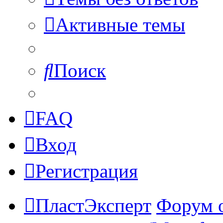
Активные темы
Поиск
FAQ
Вход
Регистрация
ПластЭксперт
Форум 