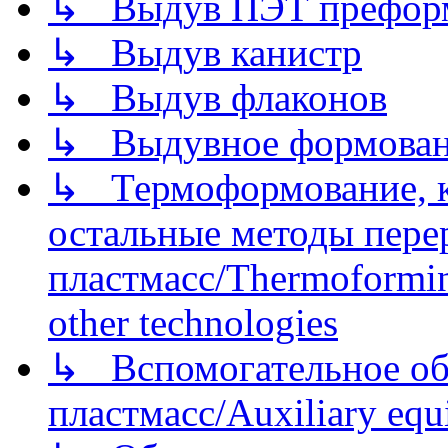
↳ Выдув ПЭТ префор
↳ Выдув канистр
↳ Выдув флаконов
↳ Выдувное формован
↳ Термоформование, ка
остальные методы пере
пластмасс/Thermoforming
other technologies
↳ Вспомогательное об
пластмасс/Auxiliary equi