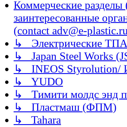
Коммерческие разделы 
заинтересованные орга
(contact adv@e-plastic.r
↳ Электрические ТПА
↳ Japan Steel Works (
↳ INEOS Styrolution
↳ YUDO
↳ Тимити молдс энд п
↳ Пластмаш (ФПМ)
↳ Tahara