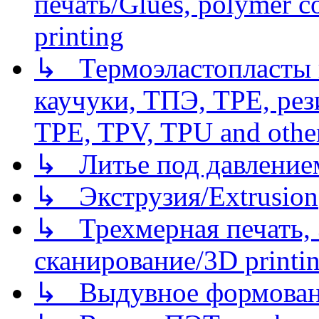
печать/Glues, polymer co
printing
↳ Термоэластопласты и
каучуки, ТПЭ, TPE, рез
TPE, TPV, TPU and other
↳ Литье под давлением/
↳ Экструзия/Extrusion
↳ Трехмерная печать,
сканирование/3D printin
↳ Выдувное формован