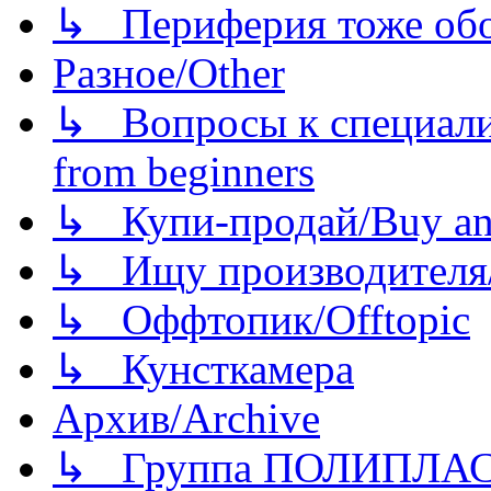
↳ Периферия тоже обору
Разное/Other
↳ Вопросы к специали
from beginners
↳ Купи-продай/Buy and
↳ Ищу производителя/
↳ Оффтопик/Offtopic
↳ Кунсткамера
Архив/Archive
↳ Группа ПОЛИПЛА