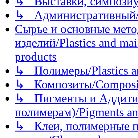
↳ Выставки, симпозиу
↳ Административный/
Сырье и основные мето
изделий/Plastics and mai
products
↳ Полимеры/Plastics a
↳ Композиты/Сomposite
↳ Пигменты и Аддитив
полимерам)/Pigments an
↳ Клеи, полимерные по