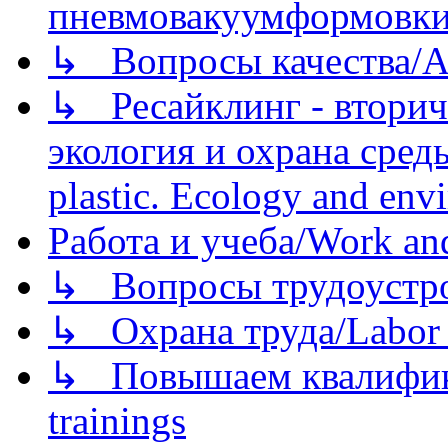
пневмовакуумформовк
↳ Вопросы качества/Abo
↳ Ресайклинг - вторич
экология и охрана среды/
plastic. Ecology and env
Работа и учеба/Work an
↳ Вопросы трудоустрой
↳ Охрана труда/Labor p
↳ Повышаем квалификац
trainings