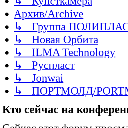
↳ Кунсткамера
Архив/Archive
↳ Группа ПОЛИПЛА
↳ Новая Орбита
↳ ILMA Technology
↳ Руспласт
↳ Jonwai
↳ ПОРТМОЛД/PORT
Кто сейчас на конфере
Сейчас этот форум просма