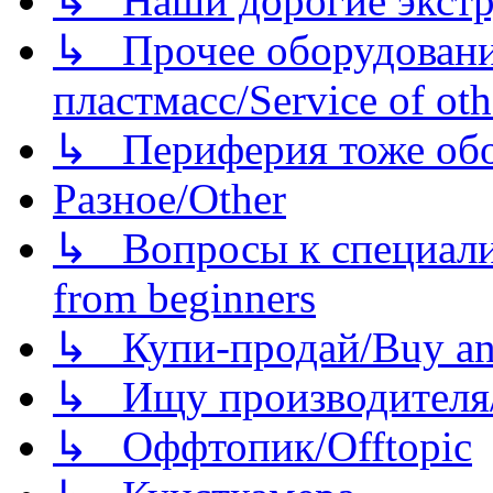
↳ Наши дорогие экстру
↳ Прочее оборудовани
пластмасс/Service of oth
↳ Периферия тоже обору
Разное/Other
↳ Вопросы к специали
from beginners
↳ Купи-продай/Buy and
↳ Ищу производителя/
↳ Оффтопик/Offtopic