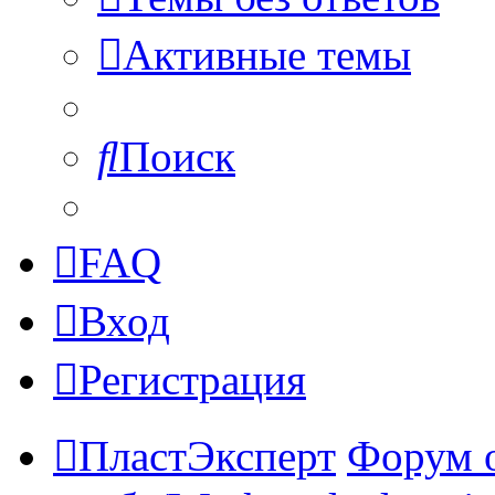
Активные темы
Поиск
FAQ
Вход
Регистрация
ПластЭксперт
Форум 