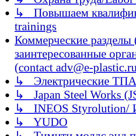
↳ Повышаем квалификац
trainings
Коммерческие разделы 
заинтересованные орга
(contact adv@e-plastic.r
↳ Электрические ТПА
↳ Japan Steel Works (
↳ INEOS Styrolution
↳ YUDO
↳ Тимити молдс энд п