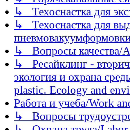
↳ Техоснастка для экс
↳ Техоснастка для вы
пневмовакуумформовк
↳ Вопросы качества/Abo
↳ Ресайклинг - вторич
экология и охрана среды/
plastic. Ecology and env
Работа и учеба/Work an
↳ Вопросы трудоустрой
↳ Охрана труда/Labor p