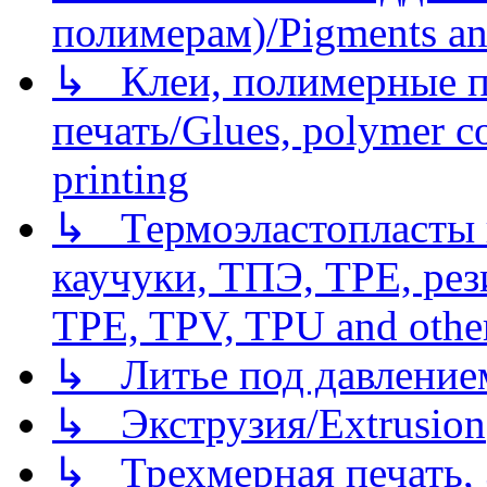
полимерам)/Pigments an
↳ Клеи, полимерные по
печать/Glues, polymer co
printing
↳ Термоэластопласты и
каучуки, ТПЭ, TPE, рез
TPE, TPV, TPU and other
↳ Литье под давлением/
↳ Экструзия/Extrusion
↳ Трехмерная печать,