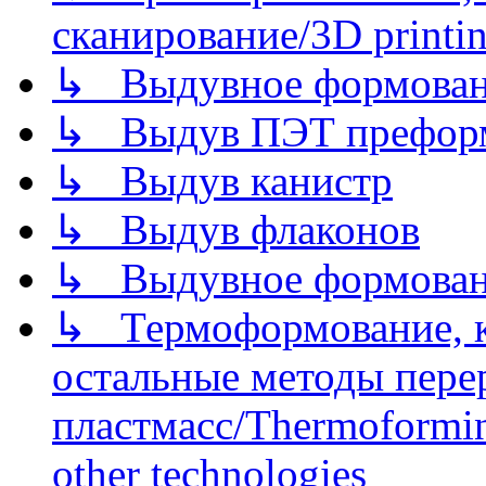
сканирование/3D printin
↳ Выдувное формован
↳ Выдув ПЭТ префор
↳ Выдув канистр
↳ Выдув флаконов
↳ Выдувное формован
↳ Термоформование, ка
остальные методы пере
пластмасс/Thermoforming
other technologies