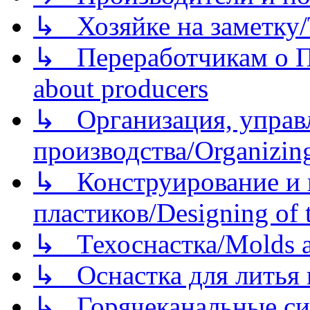
↳ Хозяйке на заметку/T
↳ Переработчикам о Пе
about producers
↳ Организация, управл
производства/Organizing
↳ Конструирование и п
пластиков/Designing of t
↳ Техоснастка/Molds a
↳ Оснастка для литья 
↳ Горячеканальные си