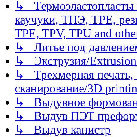
↳ Термоэластопласты и
каучуки, ТПЭ, TPE, рез
TPE, TPV, TPU and other
↳ Литье под давлением/
↳ Экструзия/Extrusion
↳ Трехмерная печать,
сканирование/3D printin
↳ Выдувное формован
↳ Выдув ПЭТ префор
↳ Выдув канистр