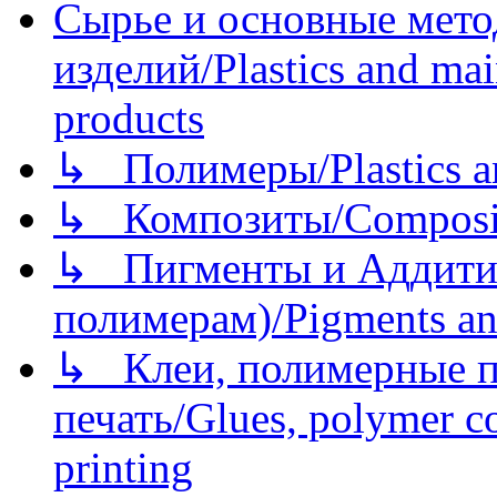
Сырье и основные мето
изделий/Plastics and mai
products
↳ Полимеры/Plastics a
↳ Композиты/Сomposite
↳ Пигменты и Аддитив
полимерам)/Pigments an
↳ Клеи, полимерные по
печать/Glues, polymer co
printing