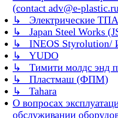
(contact adv@e-plastic.r
↳ Электрические ТПА
↳ Japan Steel Works (
↳ INEOS Styrolution
↳ YUDO
↳ Тимити молдс энд п
↳ Пластмаш (ФПМ)
↳ Tahara
О вопросах эксплуатаци
обслуживании оборудова