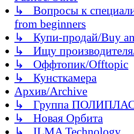
↳ Вопросы к специали
from beginners
↳ Купи-продай/Buy and
↳ Ищу производителя/
↳ Оффтопик/Offtopic
↳ Кунсткамера
Архив/Archive
↳ Группа ПОЛИПЛА
↳ Новая Орбита
↳ ILMA Technology