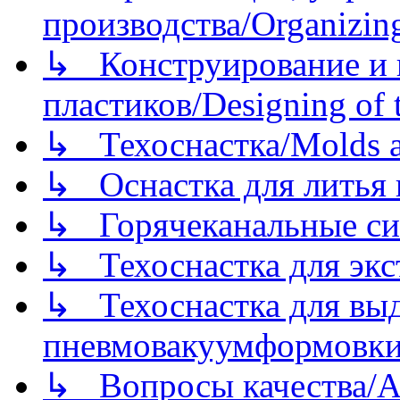
производства/Organizing
↳ Конструирование и п
пластиков/Designing of t
↳ Техоснастка/Molds a
↳ Оснастка для литья 
↳ Горячеканальные си
↳ Техоснастка для экс
↳ Техоснастка для вы
пневмовакуумформовк
↳ Вопросы качества/Abo