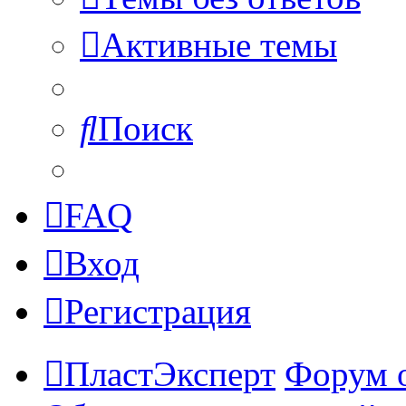
Активные темы
Поиск
FAQ
Вход
Регистрация
ПластЭксперт
Форум 