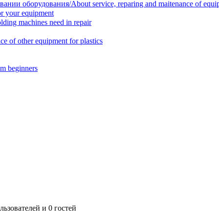
нии оборудования/About service, reparing and maitenance of equi
r your equipment
ing machines need in repair
f other equipment for plastics
m beginners
ьзователей и 0 гостей