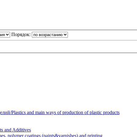
Порядок:
Plastics and main ways of production of plastic products
 and Additives
polymer coatings (paints&varnishes) and printing