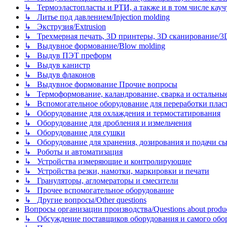
↳ Термоэластопласты и РТИ, а также и в том числе каучук
↳ Литье под давлением/Injection molding
↳ Экструзия/Extrusion
↳ Трехмерная печать, 3D принтеры, 3D сканирование/3D pr
↳ Выдувное формование/Blow molding
↳ Выдув ПЭТ преформ
↳ Выдув канистр
↳ Выдув флаконов
↳ Выдувное формование Прочие вопросы
↳ Термоформование, каландрование, сварка и остальные ме
↳ Вспомогательное оборудование для переработки пластмасс
↳ Оборудование для охлаждения и термостатирования
↳ Оборудование для дробления и измельчения
↳ Оборудование для сушки
↳ Оборудование для хранения, дозирования и подачи сы
↳ Роботы и автоматизация
↳ Устройства измеряющие и контролирующие
↳ Устройства резки, намотки, маркировки и печати
↳ Грануляторы, агломераторы и смесители
↳ Прочее вспомогательное оборудование
↳ Другие вопросы/Other questions
Вопросы организации производства/Questions about product
↳ Обсуждение поставщиков оборудования и самого оборудо