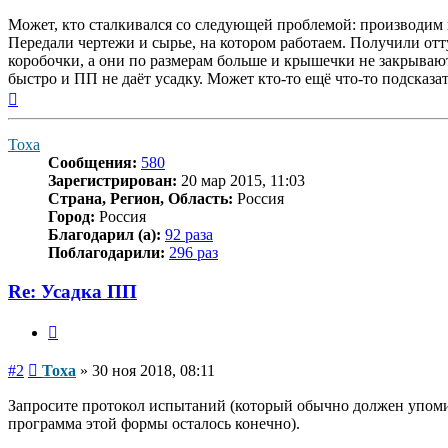
Может, кто сталкивался со следующей проблемой: производим 
Передали чертежи и сырье, на котором работаем. Получили отт
коробочки, а они по размерам больше и крышечки не закрываютс
быстро и ПП не даёт усадку. Может кто-то ещё что-то подсказа
Вернуться
к
началу
Тоха
Сообщения:
580
Зарегистрирован:
20 мар 2015, 11:03
Страна, Регион, Область:
Россия
Город:
Россия
Благодарил (а):
92 раза
Поблагодарили:
296 раз
Re: Усадка ПП
Цитата
Сообщение
#2
Тоха
»
30 ноя 2018, 08:11
Запросите протокол испытаний (который обычно должен упомин
программа этой формы осталось конечно).