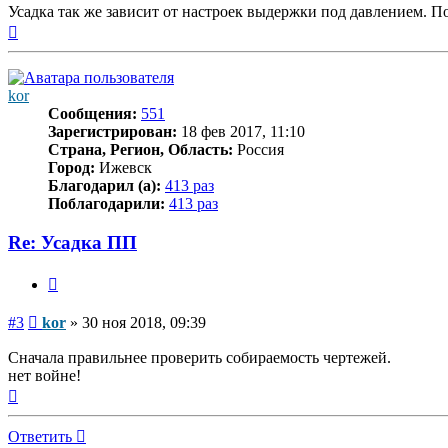
Усадка так же зависит от настроек выдержки под давлением. По
Вернуться
к
началу
kor
Сообщения:
551
Зарегистрирован:
18 фев 2017, 11:10
Страна, Регион, Область:
Россия
Город:
Ижевск
Благодарил (а):
413 раз
Поблагодарили:
413 раз
Re: Усадка ПП
Цитата
Сообщение
#3
kor
»
30 ноя 2018, 09:39
Сначала правильнее проверить собираемость чертежей.
нет войне!
Вернуться
к
началу
Ответить