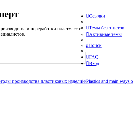
перт
Ссылки
Темы без ответов
роизводства и переработки пластмасс и
пециалистов.
Активные темы
Поиск
FAQ
Вход
ды производства пластиковых изделий/Plastics and main ways of pr