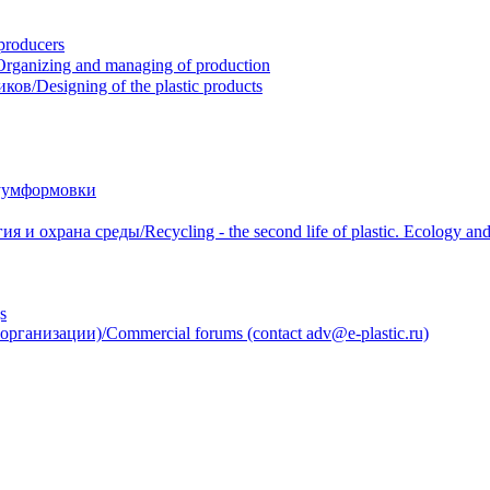
roducers
anizing and managing of production
/Designing of the plastic products
уумформовки
 охрана среды/Recycling - the second life of plastic. Ecology and 
s
анизации)/Commercial forums (contact adv@e-plastic.ru)