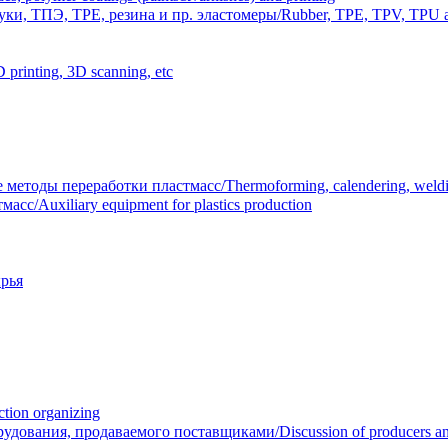
и, ТПЭ, TPE, резина и пр. эластомеры/Rubber, TPE, TPV, TPU an
inting, 3D scanning, etc
тоды переработки пластмасс/Thermoforming, calendering, welding
/Auxiliary equipment for plastics production
рья
ion organizing
вания, продаваемого поставщиками/Discussion of producers and r