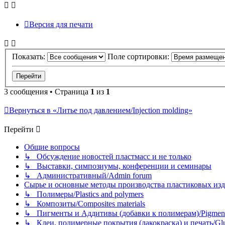
Версия для печати
Показать:
Поле сортировки:
3 сообщения • Страница
1
из
1
Вернуться в «Литье под давлением/Injection molding»
Перейти
Общие вопросы
↳ Обсуждение новостей пластмасс и не только
↳ Выставки, симпозиумы, конференции и семинары
↳ Административный/Admin forum
Сырье и основные методы производства пластиковых изделий/
↳ Полимеры/Plastics and polymers
↳ Композиты/Сomposites materials
↳ Пигменты и Аддитивы (добавки к полимерам)/Pigments
↳ Клеи, полимерные покрытия (лакокраска) и печать/Glues, 