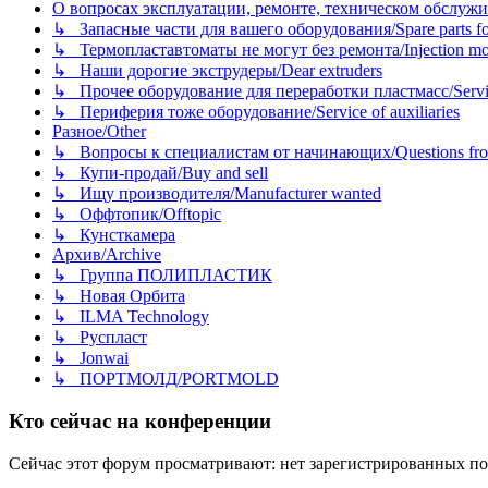
О вопросах эксплуатации, ремонте, техническом обслужива
↳ Запасные части для вашего оборудования/Spare parts fo
↳ Термопластавтоматы не могут без ремонта/Injection mold
↳ Наши дорогие экструдеры/Dear extruders
↳ Прочее оборудование для переработки пластмасс/Service o
↳ Периферия тоже оборудование/Service of auxiliaries
Разное/Other
↳ Вопросы к специалистам от начинающих/Questions fro
↳ Купи-продай/Buy and sell
↳ Ищу производителя/Manufacturer wanted
↳ Оффтопик/Offtopic
↳ Кунсткамера
Архив/Archive
↳ Группа ПОЛИПЛАСТИК
↳ Новая Орбита
↳ ILMA Technology
↳ Руспласт
↳ Jonwai
↳ ПОРТМОЛД/PORTMOLD
Кто сейчас на конференции
Сейчас этот форум просматривают: нет зарегистрированных пол