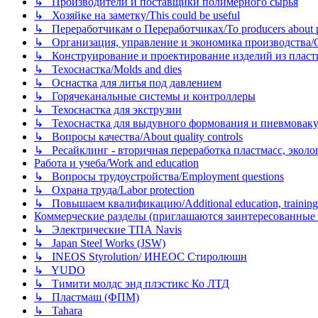
↳ Производители и поставщики полимерного сырья
↳ Хозяйке на заметку/This could be useful
↳ Переработчикам о Переработчиках/To producers about p
↳ Организация, управление и экономика производства/Org
↳ Конструирование и проектирование изделий из пластиков
↳ Техоснастка/Molds and dies
↳ Оснастка для литья под давлением
↳ Горячеканальные системы и контроллеры
↳ Техоснастка для экструзии
↳ Техоснастка для выдувного формования и пневмовак
↳ Вопросы качества/About quality controls
↳ Ресайклинг - вторичная переработка пластмасс, экология и
Работа и учеба/Work and education
↳ Вопросы трудоустройства/Employment questions
↳ Охрана труда/Labor protection
↳ Повышаем квалификацию/Additional education, training
Коммерческие разделы (приглашаются заинтересованные орг
↳ Электрические ТПА Navis
↳ Japan Steel Works (JSW)
↳ INEOS Styrolution/ ИНЕОС Стиролюшн
↳ YUDO
↳ Тимити молдс энд плэстикс Ко ЛТД
↳ Пластмаш (ФПМ)
↳ Tahara