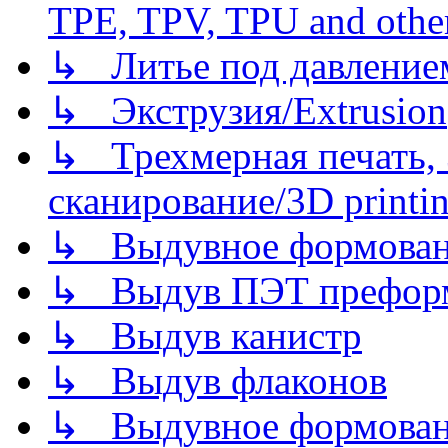
TPE, TPV, TPU and other
↳ Литье под давлением/
↳ Экструзия/Extrusion
↳ Трехмерная печать,
сканирование/3D printin
↳ Выдувное формован
↳ Выдув ПЭТ префор
↳ Выдув канистр
↳ Выдув флаконов
↳ Выдувное формован