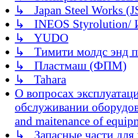
↳ Japan Steel Works (
↳ INEOS Styrolution
↳ YUDO
↳ Тимити молдс энд п
↳ Пластмаш (ФПМ)
↳ Tahara
О вопросах эксплуатаци
обслуживании оборудова
and maitenance of equip
↳ Запасные части для 