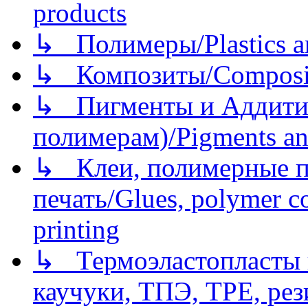
products
↳ Полимеры/Plastics a
↳ Композиты/Сomposite
↳ Пигменты и Аддитив
полимерам)/Pigments an
↳ Клеи, полимерные по
печать/Glues, polymer co
printing
↳ Термоэластопласты и
каучуки, ТПЭ, TPE, рез