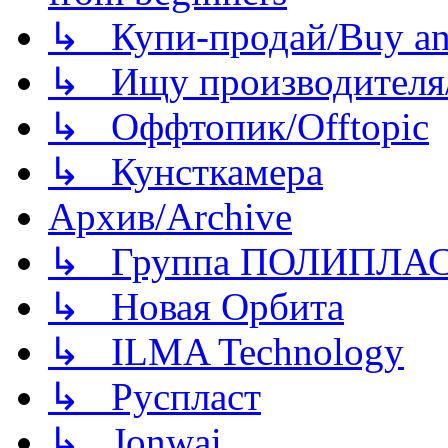
↳ Купи-продай/Buy and
↳ Ищу производителя/
↳ Оффтопик/Offtopic
↳ Кунсткамера
Архив/Archive
↳ Группа ПОЛИПЛА
↳ Новая Орбита
↳ ILMA Technology
↳ Руспласт
↳ Jonwai