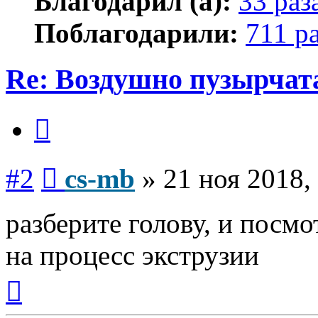
Благодарил (а):
33 раз
Поблагодарили:
711 р
Re: Воздушно пузырчат
Цитата
Сообщение
#2
cs-mb
»
21 ноя 2018,
разберите голову, и посм
на процесс экструзии
Вернуться
к
началу