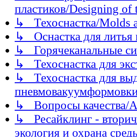
пластиков/Designing of t
↳ Техоснастка/Molds a
↳ Оснастка для литья 
↳ Горячеканальные си
↳ Техоснастка для экс
↳ Техоснастка для вы
пневмовакуумформовк
↳ Вопросы качества/Abo
↳ Ресайклинг - вторич
экология и охрана среды/