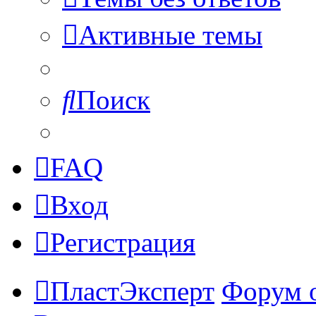
Активные темы
Поиск
FAQ
Вход
Регистрация
ПластЭксперт
Форум 