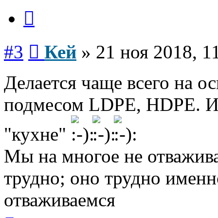
Цитата
Сообщение
#3
Кей
»
21 ноя 2018, 1
Делается чаще всего на о
подмесом LDPE, HDPE. Ил
"кухне"
Мы на многое не отважива
трудно; оно трудно именн
отваживаемся
Вернуться