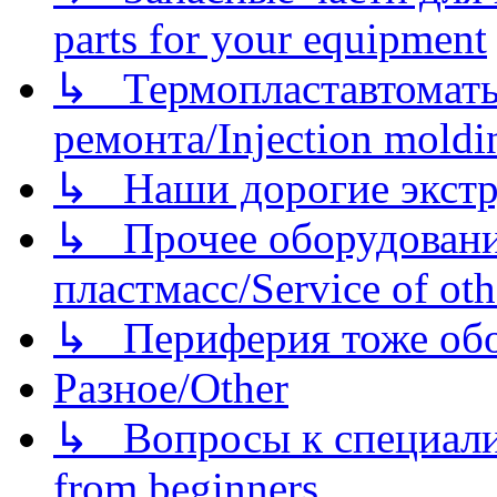
parts for your equipment
↳ Термопластавтоматы 
ремонта/Injection moldin
↳ Наши дорогие экстру
↳ Прочее оборудовани
пластмасс/Service of oth
↳ Периферия тоже обору
Разное/Other
↳ Вопросы к специали
from beginners